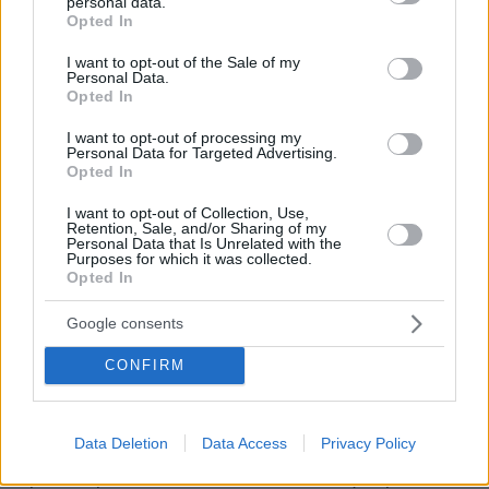
personal data.
grant or deny consent to Google and its third-party tags to
Opted In
Θερμοκρασία: Από 14 έως 22 και στα νότια έως
use your data for below specified purposes in below Google
24 βαθμούς Κελσίου.
consent section.
I want to opt-out of the Sale of my
Personal Data.
Opted In
ΘΕΣΣΑΛΙΑ
I want to opt-out of processing my
Personal Data for Targeted Advertising.
Καιρός: Αραιές νεφώσεις κατά διαστήματα
Opted In
πυκνότερες, με λίγες τοπικές βροχές μικρής
I want to opt-out of Collection, Use,
διάρκειας από το μεσημέρι.
Retention, Sale, and/or Sharing of my
Personal Data that Is Unrelated with the
Ανεμοι: Μεταβλητοί 3 με 4 και από τις
Purposes for which it was collected.
Opted In
προμεσημβρινές ώρες ανατολικών
διευθύνσεων έως 5 μποφόρ.
Google consents
Θερμοκρασία: Από 10 έως 21 βαθμούς Κελσίου.
CONFIRM
Ο καιρός την Τρίτη 23 Απριλίου
Data Deletion
Data Access
Privacy Policy
Στα κεντρικά και βόρεια ηπειρωτικά και
πρόσκαιρα στο Ιόνιο, τα υπόλοιπα ηπειρωτικά