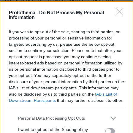
πυκνότερες, με τοπικές βροχές κυρίως στις
Κυκλάδες έως το μεσημέρι.
Protothema -
Do Not Process My Personal
Ανεμοι: Έως και τις πρωινές ώρες ανατολικοί
Information
νοτιοιανατολικοί και στις Κυκλάδες
νοτιοδυτικοί 3 με 5 μποφόρ. Στη συνέχεια
If you wish to opt-out of the sale, sharing to third parties, or
processing of your personal or sensitive information for
ανατολικοί νοτιοανατολικοί 6 με 7, βαθμιαία
targeted advertising by us, please use the below opt-out
τοπικά έως 8 μποφόρ.
section to confirm your selection. Please note that after your
Θερμοκρασία: Από 16 έως 24 και στην Κρήτη
opt-out request is processed you may continue seeing
έως 26 με 28 βαθμούς Κελσίου.
interest-based ads based on personal information utilized by
us or personal information disclosed to third parties prior to
your opt-out. You may separately opt-out of the further
ΝΗΣΙΑ ΑΝΑΤΟΛΙΚΟΥ ΑΙΓΑΙΟΥ -
disclosure of your personal information by third parties on the
ΔΩΔΕΚΑΝΗΣΑ
IAB’s list of downstream participants. This information may
also be disclosed by us to third parties on the
IAB’s List of
Downstream Participants
that may further disclose it to other
Καιρός: Αραιές νεφώσεις κατά διαστήματα
third parties.
πυκνότερες, με λίγες τοπικές βροχές μικρής
διάρκειας.
Please note that this website/app uses one or more Google
Personal Data Processing Opt Outs
services and may gather and store information including but
Ανεμοι: Από νότιες διευθύνσεις 3 με 5 και
not limited to your visit or usage behaviour. You may click to
I want to opt-out of the Sharing of my
βαθμιαία νοτιοανατολικοί στα νότια 6 μποφόρ.