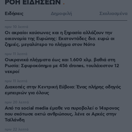
ΡΟΗ ΕΙΔΗΣΕΩΝ
Ειδήσεις
Δημοφιλή
Σχολιασμένα
πριν 10 λεπτά
Οι ακραίοι καύσωνες και η ξηρασία αλλάζουν την
οικονομία της Ευρώπης: Εκατοντάδες δισ. ευρώ οι
ζημιές, μεγαλύτερο το πλήγμα στον Νότο
πριν 11 λεπτά
Ουκρανικά πλήγματα έως και 1.600 χλμ. βαθιά στη
Ρωσία: Σφυροκόπημα με 456 drones, τουλάχιστον 12
νεκροί
πριν 11 λεπτά
Διακοπές στην Κεντρική Εύβοια: Ένας πλήρης οδηγός
εμπειριών για όλους
πριν 20 λεπτά
Από τα social media έμαθε να πυροβολεί ο 14χρονος
που σκότωσε οκτώ ανθρώπους, λένε οι Αρχές στην
Ταϊλάνδη
πριν 22 λεπτά