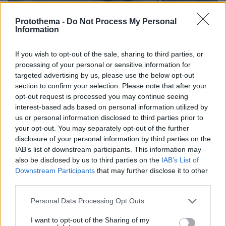
Protothema -
Do Not Process My Personal
Information
If you wish to opt-out of the sale, sharing to third parties, or
processing of your personal or sensitive information for
Τελετάρχης της φετινής παρέλασης ήταν ο
targeted advertising by us, please use the below opt-out
section to confirm your selection. Please note that after your
Νίκος Δένδιας
υπουργός Άμυνας,
, ο οποίος
opt-out request is processed you may continue seeing
όμως λόγω των εξελίξεων στη Μέση Ανατολή
interest-based ads based on personal information utilized by
αναχώρησε εσπευσμένα για την Ελλάδα το
us or personal information disclosed to third parties prior to
βράδυ του Σαββάτου.
your opt-out. You may separately opt-out of the further
disclosure of your personal information by third parties on the
IAB’s list of downstream participants. This information may
Ειδήσεις σήμερα:
also be disclosed by us to third parties on the
IAB’s List of
Downstream Participants
that may further disclose it to other
Το Ισραήλ αποφάσισε να απαντήσει στο Ιράν,
third parties.
αλλά όxι το πώς και το πότε - Έκκληση για
Please note that this website/app uses one or more Google
Personal Data Processing Opt Outs
αυτοσυγκράτηση από τις ΗΠΑ
services and may gather and store information including but
not limited to your visit or usage behaviour. You may click to
I want to opt-out of the Sharing of my