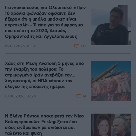
Γιαννακόπουλος για Ολυμπιακό: «Πριν
10 χρόνια φώναζαν οφσάιντ, δεν
ήξεραν ότι η μπάλα μπάσκετ είναι
πορτοκαλί» - Τι είπε για το έμφραγμα
που υπέστη το 2020, Αταμάν,
Ομπράντοβιτς και Αγγελόπουλους
132
09.08.2026, 18:32
Χάος στη Μέση Ανατολή 5 μήνες από
την έναρξη του πολέμου: Το
στριμωγμένο Ιράν ανεβάζει τον...
λογαριασμό, οι ΗΠΑ χάνουν τον
έλεγχο της επόμενης ημέρας
14
10.08.2026, 07:24
Η Ελένη Ράντου αποχαιρετά τον Νίκο
Καλογερόπουλο: Ξεκληρίζεται ένα
είδος ανθρώπων με ανιδιοτέλεια,
ταλέντο και ψυχή