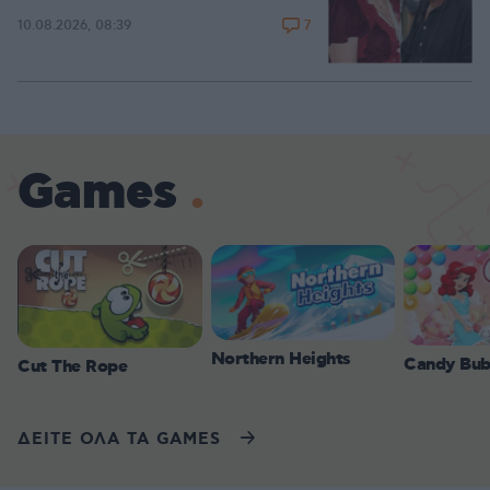
7
10.08.2026, 08:39
Games
Northern Heights
Candy Bub
Cut The Rope
ΔΕΙΤΕ ΟΛΑ ΤΑ GAMES