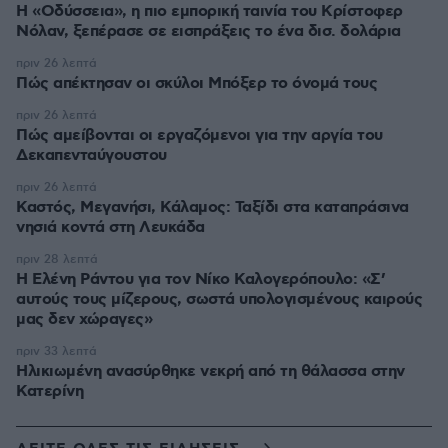
Η «Οδύσσεια», η πιο εμπορική ταινία του Κρίστοφερ
Νόλαν, ξεπέρασε σε εισπράξεις το ένα δισ. δολάρια
πριν 26 λεπτά
Πώς απέκτησαν οι σκύλοι Μπόξερ το όνομά τους
πριν 26 λεπτά
Πώς αμείβονται οι εργαζόμενοι για την αργία του
Δεκαπενταύγουστου
πριν 26 λεπτά
Καστός, Μεγανήσι, Κάλαμος: Ταξίδι στα καταπράσινα
νησιά κοντά στη Λευκάδα
πριν 28 λεπτά
Η Ελένη Ράντου για τον Νίκο Καλογερόπουλο: «Σ’
αυτούς τους μίζερους, σωστά υπολογισμένους καιρούς
μας δεν χώραγες»
πριν 33 λεπτά
Ηλικιωμένη ανασύρθηκε νεκρή από τη θάλασσα στην
Κατερίνη