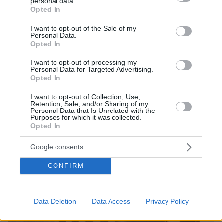
personal data.
grant or deny consent to Google and its third-party tags to
Με Πέισερς στον πρώτο γύρο των play off οι
Opted In
use your data for below specified purposes in below Google
Μπακς - Το blooper του Θανάση που... έριξε τον
consent section.
I want to opt-out of the Sale of my
πάγκο των Μάτζικ (βίντεο)
Personal Data.
Opted In
Μεταμορφώθηκαν και έδωσαν ρεσιτάλ
I want to opt-out of processing my
Personal Data for Targeted Advertising.
αφωνίας στο πάρτι ένωσης του Survivor - Δείτε
Opted In
βίντεο
I want to opt-out of Collection, Use,
Retention, Sale, and/or Sharing of my
Personal Data that Is Unrelated with the
protothema.gr στο Google News
Purposes for which it was collected.
Ακολουθήστε το
Opted In
και μάθετε πρώτοι όλες τις ειδήσεις
Google consents
Ειδήσεις
Δείτε όλες τις τελευταίες
από την Ελλάδα
και τον Κόσμο, τη στιγμή που συμβαίνουν, στο
CONFIRM
Protothema.gr
Σχετικά Άρθρα
Data Deletion
Data Access
Privacy Policy