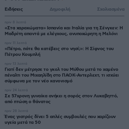
Ειδήσεις
Δημοφιλή
Σχολιασμένα
πριν 8 λεπτά
«Στα χαρακώματα» Ισπανία και Ιταλία για τη Σένγκεν: Η
Μαδρίτη απαντά με ελέγχους, ανυποχώρητη η Μελόνι
πριν 11 λεπτά
«Πέτρο, πότε θα κατέβεις στο νησί;»: Η Σίφνος του
Πέτρου Κουμπλή
πριν 13 λεπτά
Γιατί δεν μέτρησε το γκολ του Μύθου μετά το χαμένο
πέναλτι του Μιχαηλίδη στο ΠΑΟΚ-Αντερλεχτ, τι ισχύει
σύμφωνα με τον νέο κανονισμό
πριν 24 λεπτά
Σε 57χρονη γυναίκα ανήκει η σορός στον Λυκαβηττό,
από πτώση ο θάνατος
πριν 28 λεπτά
Ένας γιατρός δίνει 5 απλές συμβουλές που χαρίζουν
υγεία μετά τα 50