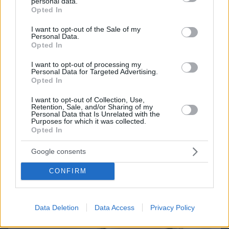
personal data.
grant or deny consent to Google and its third-party tags to
Opted In
use your data for below specified purposes in below Google
consent section.
I want to opt-out of the Sale of my
Games
Personal Data.
Opted In
I want to opt-out of processing my
Personal Data for Targeted Advertising.
Opted In
I want to opt-out of Collection, Use,
Retention, Sale, and/or Sharing of my
Personal Data that Is Unrelated with the
Northern Heights
Candy Bub
Purposes for which it was collected.
Cut The Rope
Opted In
Google consents
ΔΕΙΤΕ ΟΛΑ ΤΑ GAMES
CONFIRM
Best of Network
Data Deletion
Data Access
Privacy Policy