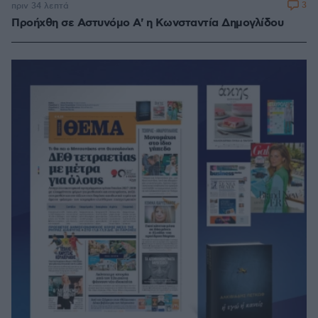
3
πριν 34 λεπτά
Προήχθη σε Αστυνόμο Α' η Κωνσταντία Δημογλίδου