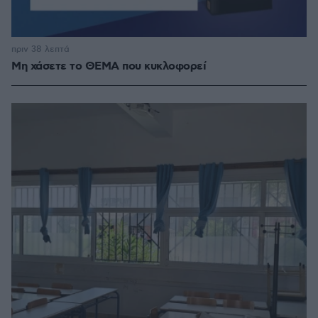
πριν 38 λεπτά
Μη χάσετε το ΘΕΜΑ που κυκλοφορεί