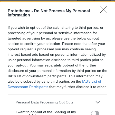
τμήμα ζητούσε κλαίγοντας τον πατέρα
της
Protothema -
Do Not Process My Personal
Information
106
08.08.2026, 09:25
If you wish to opt-out of the sale, sharing to third parties, or
processing of your personal or sensitive information for
Το «σκουλήκι του διαβόλου» που ζει
targeted advertising by us, please use the below opt-out
1,3 χιλιόμετρα κάτω από τη Γη και
section to confirm your selection. Please note that after your
αλλάζει όσα γνωρίζαμε για τη ζωή:
opt-out request is processed you may continue seeing
«Οι άνθρωποι δεν κυβερνάμε τον
interest-based ads based on personal information utilized by
κόσμο»
us or personal information disclosed to third parties prior to
your opt-out. You may separately opt-out of the further
66
08.08.2026, 08:57
disclosure of your personal information by third parties on the
IAB’s list of downstream participants. This information may
also be disclosed by us to third parties on the
IAB’s List of
Συνετρίβη πυροσβεστικό ελικόπτερο
ενώ επιχειρούσε σε μεγάλη δασική
Downstream Participants
that may further disclose it to other
πυρκαγιά στη Γιούτα
third parties.
08.08.2026, 09:34
Please note that this website/app uses one or more Google
Personal Data Processing Opt Outs
services and may gather and store information including but
not limited to your visit or usage behaviour. You may click to
I want to opt-out of the Sharing of my