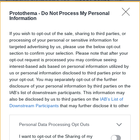
στην συνέχεια καταδικάστηκε σε φυλάκιση
Protothema -
Do Not Process My Personal
τριών ετών, με αναστολή. Όμως, μετά την
Information
καταδίκη της έγινε άρσης του μέτρου της
απαγόρευσης εξόδου από τη χώρα.
If you wish to opt-out of the sale, sharing to third parties, or
processing of your personal or sensitive information for
targeted advertising by us, please use the below opt-out
Την ίδια χρονική στιγμή με απόφαση της
section to confirm your selection. Please note that after your
Ολομέλειας του Αρείου Πάγου η Αντωνία Ηλία
opt-out request is processed you may continue seeing
απολύθηκε οριστικά από το δικαστικό σώμα.
interest-based ads based on personal information utilized by
us or personal information disclosed to third parties prior to
Ο δικαστής με τη μεζούρα
your opt-out. You may separately opt-out of the further
disclosure of your personal information by third parties on the
IAB’s list of downstream participants. This information may
Ιστορική έχει παραμείνει η περίπτωση του
also be disclosed by us to third parties on the
IAB’s List of
Ευάγγελου Καλούση
προέδρου Πρωτοδικών
,
Downstream Participants
that may further disclose it to other
γνωστού και «ο δικαστής με τη μεζούρα», ο
third parties.
οποίος πλέον της εμπλοκής του στο
Please note that this website/app uses one or more Google
Personal Data Processing Opt Outs
παραδικαστικό κύκλωμα ήταν αντιμέτωπος και
services and may gather and store information including but
not limited to your visit or usage behaviour. You may click to
I want to opt-out of the Sharing of my
με «ροζ» ιστορίες. Ο Ευάγγελος Καλούσης είχε