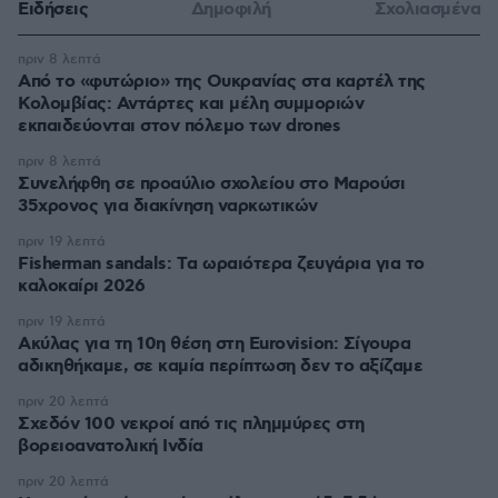
Ειδήσεις
Δημοφιλή
Σχολιασμένα
πριν 8 λεπτά
Από το «φυτώριο» της Ουκρανίας στα καρτέλ της
Κολομβίας: Αντάρτες και μέλη συμμοριών
εκπαιδεύονται στον πόλεμο των drones
πριν 8 λεπτά
Συνελήφθη σε προαύλιο σχολείου στο Μαρούσι
35χρονος για διακίνηση ναρκωτικών
πριν 19 λεπτά
Fisherman sandals: Tα ωραιότερα ζευγάρια για το
καλοκαίρι 2026
πριν 19 λεπτά
Ακύλας για τη 10η θέση στη Eurovision: Σίγουρα
αδικηθήκαμε, σε καμία περίπτωση δεν το αξίζαμε
πριν 20 λεπτά
Σχεδόν 100 νεκροί από τις πλημμύρες στη
βορειοανατολική Ινδία
πριν 20 λεπτά