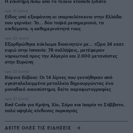
Η επιστήμη πίσω από το τέλειο χταπόδι ξιδάτο
πριν 21 λεπτά
Είδος υπό εξαφάνιση οι υπερπολύτεκνοι στην Ελλάδα
που γερνάει: Τα... δύο ταψιά μεσημεριανό, τα
επιδόματα, η καθημερινότητά τους
πριν 22 λεπτά
Εξαρθρώθηκε κύκλωμα διακινητών με... τζίρο 24 εκατ.
ευρώ στην Ισπανία: 78 συλλήψεις, μετέφεραν
ναρκωτικά προς την Αλγερία και 2.000 μετανάστες
στην Ευρώπη
πριν 22 λεπτά
Βόρεια Εύβοια: Οι 14 λίμνες που γεννήθηκαν από
εγκαταλελειμμένα μεταλλεία δημιουργώντας ένα
μοναδικό οικοσύστημα, δείτε αεροφωτογραφίες
πριν 27 λεπτά
Red Code για Κρήτη, Χίο, Σάμο και Ικαρία το Σάββατο,
πολύ υψηλός κίνδυνος πυρκαγιάς
ΔΕΙΤΕ ΟΛΕΣ ΤΙΣ ΕΙΔΗΣΕΙΣ