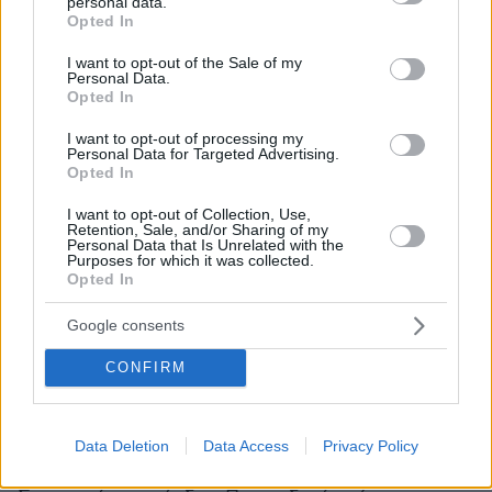
personal data.
grant or deny consent to Google and its third-party tags to
καταδικαστεί σε κάθειρξη 12 ετών και στην
Opted In
use your data for below specified purposes in below Google
συνέχεια αποφυλακίστηκε.
consent section.
I want to opt-out of the Sale of my
Personal Data.
Opted In
I want to opt-out of processing my
Personal Data for Targeted Advertising.
Opted In
I want to opt-out of Collection, Use,
Retention, Sale, and/or Sharing of my
Personal Data that Is Unrelated with the
Purposes for which it was collected.
Opted In
Google consents
CONFIRM
O Ευάγγελoς Καλούσης
Data Deletion
Data Access
Privacy Policy