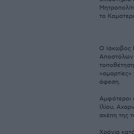
Μητροπολίτ
το Καματερ
Ο Ιάκωβος Γ
Αποστόλων 
τοποθέτηση 
«αμαρτίες» 
άφεση.
Αμφότεροι 
Ιλίου, Αχα
σκέπη της τ
Χρόνια κατ