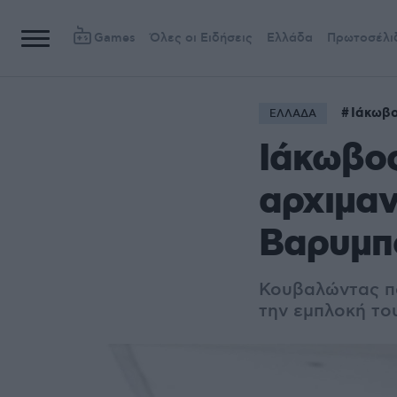
Games
Όλες οι Ειδήσεις
Ελλάδα
Πρωτοσέλι
Ιάκωβο
ΕΛΛΑΔΑ
Ιάκωβος
αρχιμαν
Βαρυμπ
Κουβαλώντας ποι
την εμπλοκή το