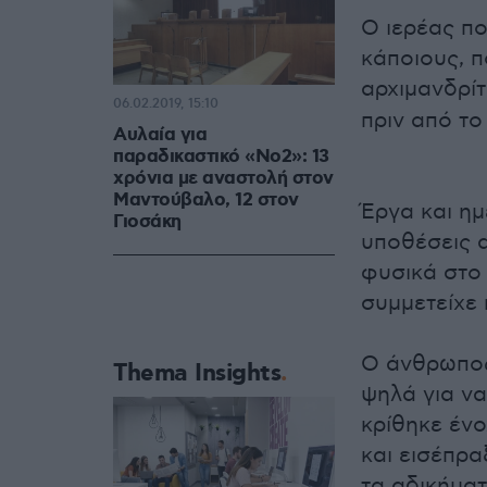
Ο ιερέας πο
κάποιους, 
αρχιμανδρί
06.02.2019, 15:10
πριν από το
Αυλαία για
παραδικαστικό «Νο2»: 13
χρόνια με αναστολή στον
Μαντούβαλο, 12 στον
Έργα και η
Γιοσάκη
υποθέσεις α
φυσικά στο
συμμετείχε 
Ο άνθρωπος 
Thema Insights
ψηλά για να
κρίθηκε έν
και εισέπρα
τα αδικήματ