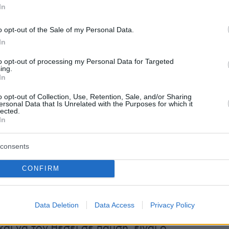
In
o opt-out of the Sale of my Personal Data.
In
to opt-out of processing my Personal Data for Targeted
νή από μόνη της φάνταζε ικανή για να μην
ing.
In
λέον ο πανέξυπνος αρχιμανδρίτης, κάτι τέτοιο
o opt-out of Collection, Use, Retention, Sale, and/or Sharing
 αφού μετά το Καματερό και τον ναό του
ersonal Data that Is Unrelated with the Purposes for which it
lected.
ίου, όπου υπηρετούσε από το 2018,
In
κε ακολούθως στην Βαρυμπόμπη.
consents
ις δικαστικές εκκρεμότητες και τις καταδίκες
ι δεν έχει κινηθεί καμία διαδικασία από την
CONFIRM
ια την απομάκρυνσή του. Σύμφωνα με
κούς κύκλους ο μόνος που έχει τη
Data Deletion
Data Access
Privacy Policy
 να τον παραπέμψει στα εκκλησιαστικά
και να τον θέσει σε παύση, είναι ο