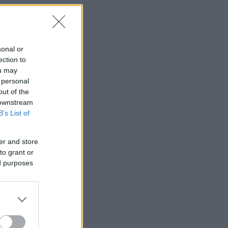
sonal or
ection to
ou may
 personal
out of the
 downstream
B’s List of
er and store
to grant or
ed purposes