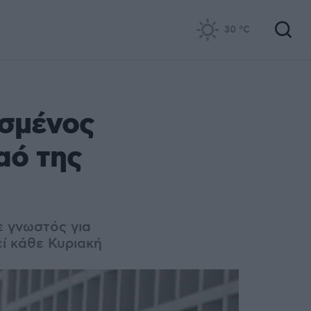
30
°C
ασμένος
αό της
ε γνωστός για
ί κάθε Κυριακή