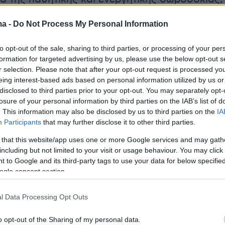
ολάβησης σε δωροδοκία και της άμεσης
ma -
Do Not Process My Personal Information
 σε νομιμοποίηση εσόδων από παράνομη
ητα.
to opt-out of the sale, sharing to third parties, or processing of your per
formation for targeted advertising by us, please use the below opt-out s
r selection. Please note that after your opt-out request is processed y
eing interest-based ads based on personal information utilized by us or
disclosed to third parties prior to your opt-out. You may separately opt-
losure of your personal information by third parties on the IAB’s list of
. This information may also be disclosed by us to third parties on the
IA
Participants
that may further disclose it to other third parties.
 that this website/app uses one or more Google services and may gath
including but not limited to your visit or usage behaviour. You may click 
 to Google and its third-party tags to use your data for below specifi
ogle consent section.
l Data Processing Opt Outs
o opt-out of the Sharing of my personal data.