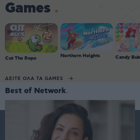
Games
Northern Heights
Candy Bub
Cut The Rope
ΔΕΙΤΕ ΟΛΑ ΤΑ GAMES
Best of Network