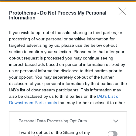
ΌΝΟΜΑ *
Protothema -
Do Not Process My Personal
Information
If you wish to opt-out of the sale, sharing to third parties, or
processing of your personal or sensitive information for
EMAIL
targeted advertising by us, please use the below opt-out
section to confirm your selection. Please note that after your
opt-out request is processed you may continue seeing
interest-based ads based on personal information utilized by
us or personal information disclosed to third parties prior to
ΣΧΌΛΙΟ *
your opt-out. You may separately opt-out of the further
disclosure of your personal information by third parties on the
IAB’s list of downstream participants. This information may
also be disclosed by us to third parties on the
IAB’s List of
Downstream Participants
that may further disclose it to other
third parties.
Please note that this website/app uses one or more Google
Personal Data Processing Opt Outs
services and may gather and store information including but
not limited to your visit or usage behaviour. You may click to
I want to opt-out of the Sharing of my
Απομένουν
2500
χαρακτήρες