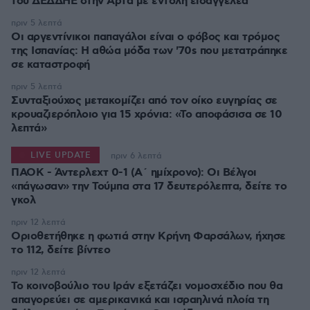
του ΔΕΔΔΗΕ στην Άρτα με εντολή εισαγγελέα
πριν 5 λεπτά
Οι αργεντίνικοι παπαγάλοι είναι ο φόβος και τρόμος
της Ισπανίας: Η αθώα μόδα των '70s που μετατράπηκε
σε καταστροφή
πριν 5 λεπτά
Συνταξιούχος μετακομίζει από τον οίκο ευγηρίας σε
κρουαζιερόπλοιο για 15 χρόνια: «Το αποφάσισα σε 10
λεπτά»
LIVE UPDATE
πριν 6 λεπτά
ΠΑΟΚ - Άντερλεχτ 0-1 (Α΄ ημίχρονο): Οι Βέλγοι
«πάγωσαν» την Τούμπα στα 17 δευτερόλεπτα, δείτε το
γκολ
πριν 12 λεπτά
Οριοθετήθηκε η φωτιά στην Κρήνη Φαρσάλων, ήχησε
το 112, δείτε βίντεο
πριν 12 λεπτά
Το κοινοβούλιο του Ιράν εξετάζει νομοσχέδιο που θα
απαγορεύει σε αμερικανικά και ισραηλινά πλοία τη