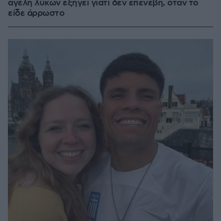
αγέλη λύκων εξηγεί γιατί δεν επενέβη, όταν το
είδε άρρωστο