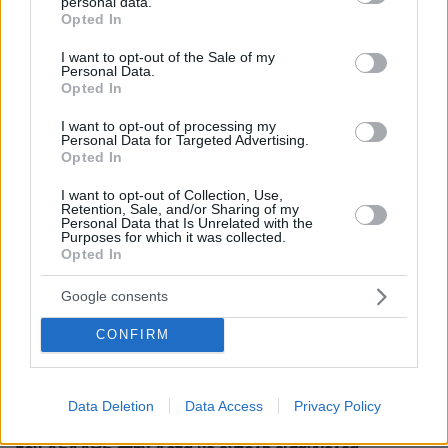
personal data.
grant or deny consent to Google and its third-party tags to
Opted In
use your data for below specified purposes in below Google
consent section.
I want to opt-out of the Sale of my
Personal Data.
Opted In
I want to opt-out of processing my
Personal Data for Targeted Advertising.
Opted In
* Υποχρεωτικά πεδία
I want to opt-out of Collection, Use,
Retention, Sale, and/or Sharing of my
Personal Data that Is Unrelated with the
Purposes for which it was collected.
ΡΟΗ ΕΙΔΗΣΕΩΝ
Opted In
Ειδήσεις
Δημοφιλή
Σχολιασμένα
Google consents
CONFIRM
πριν 2 λεπτά
Αποχωρούν ακόμη δύο στελέχη από το κόμμα της
Καρυστιανού, καταγγέλλουν έλλειψη διαλόγου
Data Deletion
Data Access
Privacy Policy
πριν 4 λεπτά
Συνελήφθησαν ο διευθυντής κι ο τεχνικός ασφαλείας