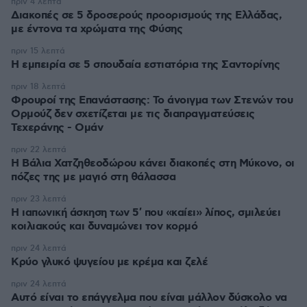
πριν 4 λεπτά
Διακοπές σε 5 δροσερούς προορισμούς της Ελλάδας,
με έντονα τα χρώματα της Φύσης
πριν 15 λεπτά
Η εμπειρία σε 5 σπουδαία εστιατόρια της Σαντορίνης
πριν 18 λεπτά
Φρουροί της Επανάστασης: Το άνοιγμα των Στενών του
Ορμούζ δεν σχετίζεται με τις διαπραγματεύσεις
Τεχεράνης - Ομάν
πριν 22 λεπτά
Η Βάλια Χατζηθεοδώρου κάνει διακοπές στη Μύκονο, οι
πόζες της με μαγιό στη θάλασσα
πριν 23 λεπτά
Η ιαπωνική άσκηση των 5′ που «καίει» λίπος, σμιλεύει
κοιλιακούς και δυναμώνει τον κορμό
πριν 24 λεπτά
Κρύο γλυκό ψυγείου με κρέμα και ζελέ
πριν 24 λεπτά
Αυτό είναι το επάγγελμα που είναι μάλλον δύσκολο να