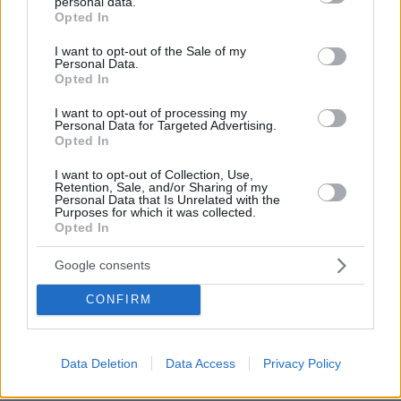
personal data.
grant or deny consent to Google and its third-party tags to
Opted In
use your data for below specified purposes in below Google
consent section.
I want to opt-out of the Sale of my
Personal Data.
Opted In
I want to opt-out of processing my
Personal Data for Targeted Advertising.
08.08.2026, 12:18
Opted In
Από τη Μόρια στον γάμο, τη ΜΚΟ και την
κατηγορία για φόνο: Η σκοτεινή διαδρομή του
I want to opt-out of Collection, Use,
Retention, Sale, and/or Sharing of my
26χρονου Αφγανού που σκότωσε τη Βρετανίδα
Personal Data that Is Unrelated with the
στην Κυψέλη
Purposes for which it was collected.
Opted In
Εντοπίστηκε η «Αράχνη» του Άσαντ:
Google consents
Πώς ένα ξεχασμένο σημειωματάριο
οδήγησε στα ίχνη του διαβόητου
CONFIRM
αρχικατασκόπου
19
08.08.2026, 10:56
Data Deletion
Data Access
Privacy Policy