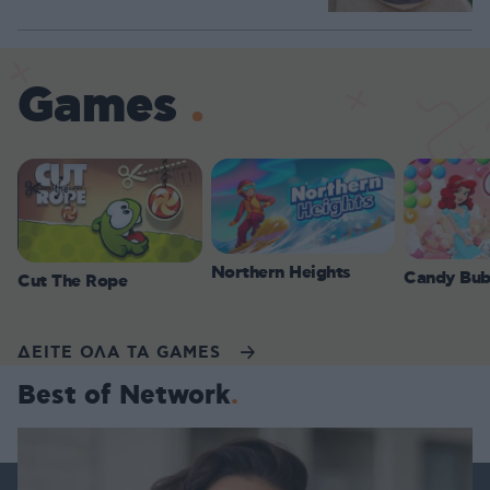
Games
Northern Heights
Candy Bub
Cut The Rope
ΔΕΙΤΕ ΟΛΑ ΤΑ GAMES
Best of Network