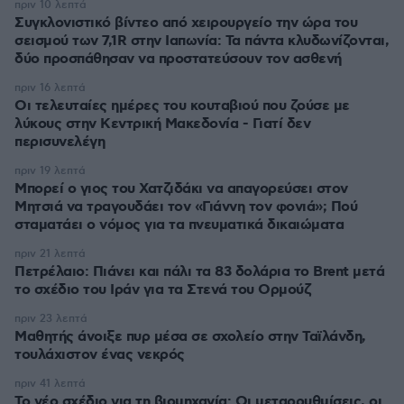
πριν 10 λεπτά
Συγκλονιστικό βίντεο από χειρουργείο την ώρα του
σεισμού των 7,1R στην Ιαπωνία: Τα πάντα κλυδωνίζονται,
δύο προσπάθησαν να προστατεύσουν τον ασθενή
πριν 16 λεπτά
Οι τελευταίες ημέρες του κουταβιού που ζούσε με
λύκους στην Κεντρική Μακεδονία - Γιατί δεν
περισυνελέγη
πριν 19 λεπτά
Μπορεί ο γιος του Χατζιδάκι να απαγορεύσει στον
Μητσιά να τραγουδάει τον «Γιάννη τον φονιά»; Πού
σταματάει ο νόμος για τα πνευματικά δικαιώματα
πριν 21 λεπτά
Πετρέλαιο: Πιάνει και πάλι τα 83 δολάρια το Brent μετά
το σχέδιο του Ιράν για τα Στενά του Ορμούζ
πριν 23 λεπτά
Μαθητής άνοιξε πυρ μέσα σε σχολείο στην Ταϊλάνδη,
τουλάχιστον ένας νεκρός
πριν 41 λεπτά
Το νέο σχέδιο για τη βιομηχανία: Οι μεταρρυθμίσεις, οι