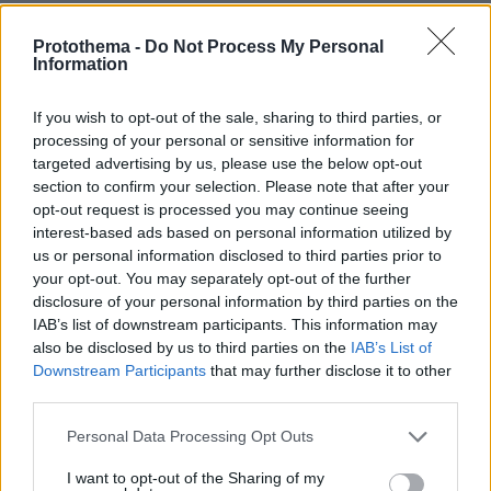
Protothema -
Do Not Process My Personal
Information
«Ο Άρης έβαλε την κάννη στο μάτι της κυρίας
If you wish to opt-out of the sale, sharing to third parties, or
Μαρίας και ακούστηκε μπαμ»
processing of your personal or sensitive information for
targeted advertising by us, please use the below opt-out
section to confirm your selection. Please note that after your
Ένας άλλος εργαζόμενος περιέγραψε λεπτό
opt-out request is processed you may continue seeing
Μαρίας Καρνέση
προς λεπτό τη δολοφονία της
interest-based ads based on personal information utilized by
και αναφέρθηκε στις τελευταίες της στιγμές.
us or personal information disclosed to third parties prior to
your opt-out. You may separately opt-out of the further
disclosure of your personal information by third parties on the
κυρία Μαρία
«Η
ήρθε προς το γραφείο μου και
IAB’s list of downstream participants. This information may
προσπάθησε να καλυφθεί και αυτή και τότε
also be disclosed by us to third parties on the
IAB’s List of
πλησίασε ο Άρης. Επειδή ήμουν και εγώ εκεί
Downstream Participants
that may further disclose it to other
third parties.
του φώναζα να σταματήσει και πως υπάρχει
και άλλος κόσμος. Τότε είδα τον Άρη να βάζει
Please note that this website/app uses one or more Google
Personal Data Processing Opt Outs
κάννη
καραμπίνας
μάτι
την
της
στο
της κυρίας
services and may gather and store information including but
not limited to your visit or usage behaviour. You may click to
I want to opt-out of the Sharing of my
Μαρίας και ακούστηκε ξανά ένα “μπαμ”. Ο