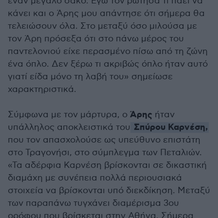
έναν μεγάλο σάκο. Εγώ τον ρώτησα τι πάει να
κάνει και ο Άρης μου απάντησε ότι σήμερα θα
τελειώσουν όλα. Στο μεταξύ όσο μιλούσα με
τον Άρη πρόσεξα ότι στο πάνω μέρος του
παντελονιού είχε περασμένο πίσω από τη ζώνη
ένα όπλο. Δεν ξέρω τι ακριβώς όπλο ήταν αυτό
γιατί είδα μόνο τη λαβή του» σημείωσε
χαρακτηριστικά.
Άρης
Σύμφωνα με τον μάρτυρα, ο
ήταν
Σπύρου Καρνέση,
υπάλληλος αποκλειστικά του
που τον απασχολούσε ως υπεύθυνο επιστάτη
στο Τραγονήσι, στο σύμπλεγμα των Πεταλιών.
«Τα αδέρφια Καρνέση βρίσκονται σε δικαστική
διαμάχη με συνέπεια πολλά περιουσιακά
στοιχεία να βρίσκονται υπό διεκδίκηση. Μεταξύ
των παραπάνω τυγχάνει διαμέρισμα 3ου
ορόφου που βρίσκεται στην Αθήνα. Σήμερα