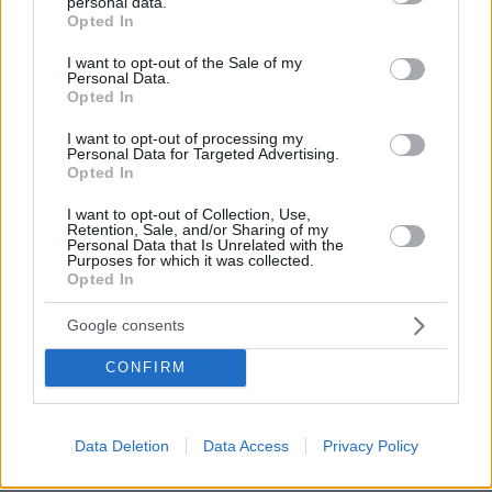
personal data.
grant or deny consent to Google and its third-party tags to
Άρης απομακρύνθηκε από τον χώρο και η
Opted In
use your data for below specified purposes in below Google
κυρία Μαρία προσπάθησε τραυματισμένη να
consent section.
I want to opt-out of the Sale of my
καθίσει σε μία καρέκλα. Εγώ αμέσως
Personal Data.
Opted In
σηκώθηκα και έτρεξα να φύγω από τον πρώτο
όροφο» σημείωσε χαρακτηριστικά.
I want to opt-out of processing my
Personal Data for Targeted Advertising.
Opted In
Η κατάθεση του μάρτυρα
I want to opt-out of Collection, Use,
Retention, Sale, and/or Sharing of my
Personal Data that Is Unrelated with the
«Άκουσα “Βοήθεια καλέστε την αστυνομία”.
Purposes for which it was collected.
Τότε κατάλαβα ότι κάτι σοβαρό συμβαίνει γιατί
Opted In
στην αρχή ακούγοντας τα “μπαμ” δεν
Google consents
κατάλαβα ότι ήταν πυροβολισμοί. Μετά είδα
την κυρία Μαρία να κατεβαίνει από τον 2ο
CONFIRM
όροφο και να έρχεται προς τον χώρο των δικών
μας γραφείων. Είδα ότι στην αριστερή πλευρά
του στήθους της είχε αίματα. Μόλις μπήκε στα
Data Deletion
Data Access
Privacy Policy
γραφεία μας, ο Αντώνης Βλασσάκης έκλεισε