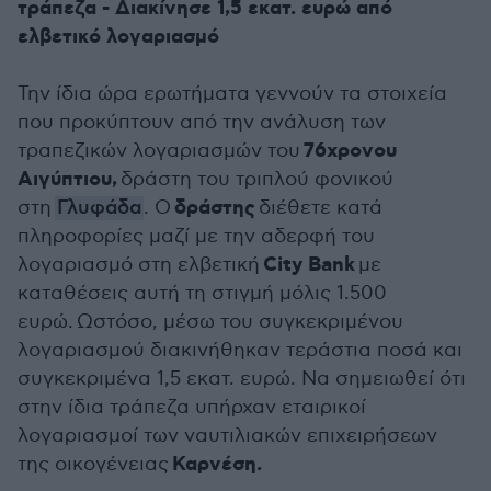
τράπεζα - Διακίνησε 1,5 εκατ. ευρώ από
ελβετικό λογαριασμό
Την ίδια ώρα ερωτήματα γεννούν τα στοιχεία
που προκύπτουν από την ανάλυση των
76χρονου
τραπεζικών λογαριασμών του
Αιγύπτιου,
δράστη του τριπλού φονικού
δράστης
στη
Γλυφάδα
. Ο
διέθετε κατά
πληροφορίες μαζί με την αδερφή του
City Bank
λογαριασμό στη ελβετική
με
καταθέσεις αυτή τη στιγμή μόλις 1.500
ευρώ.
Ωστόσο, μέσω του συγκεκριμένου
λογαριασμού διακινήθηκαν τεράστια ποσά και
συγκεκριμένα 1,5 εκατ. ευρώ. Να σημειωθεί ότι
στην ίδια τράπεζα υπήρχαν εταιρικοί
λογαριασμοί των ναυτιλιακών επιχειρήσεων
Καρνέση.
της οικογένειας