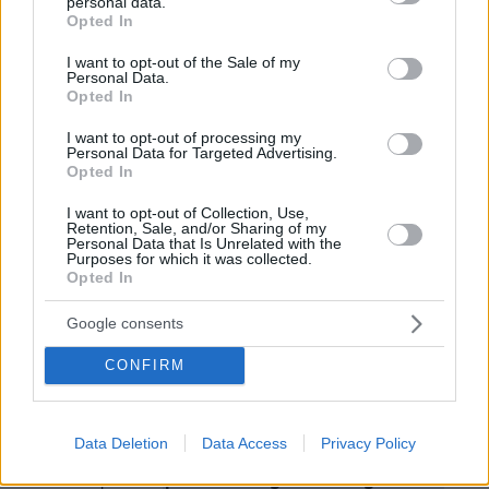
personal data.
grant or deny consent to Google and its third-party tags to
Opted In
use your data for below specified purposes in below Google
consent section.
Ειδήσεις σήμερα:
I want to opt-out of the Sale of my
Personal Data.
Opted In
Μητσοτάκης: Φθηνότερο ρεύμα για όλους
I want to opt-out of processing my
τους αγρότες για 2+8 χρόνια – Προκαταβολή
Personal Data for Targeted Advertising.
Opted In
του ΕΦΚ 40 εκατ. ευρώ στα τέλη Μαρτίου
I want to opt-out of Collection, Use,
Retention, Sale, and/or Sharing of my
Γλυφάδα: «Έδιωξαν τον Αιγύπτιο γιατί πήρε
Personal Data that Is Unrelated with the
Purposes for which it was collected.
θέση στη διαμάχη των αδελφών Καρνέση», λέει
Opted In
φίλος της οικογένειας
Google consents
«Πήγαν να τραβήξουν φωτογραφίες» λένε οι
CONFIRM
Βούλγαροι για τη χιονοστιβάδα που
καταπλάκωσε τον Έλληνα σκιέρ
Data Deletion
Data Access
Privacy Policy
protothema.gr στο Google News
Ακολουθήστε το