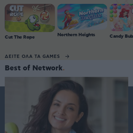
Northern Heights
Candy Bub
Cut The Rope
ΔΕΙΤΕ ΟΛΑ ΤΑ GAMES
Best of Network