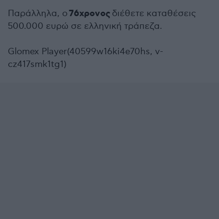
76χρονος
Παράλληλα, ο
διέθετε καταθέσεις
500.000 ευρώ σε ελληνική τράπεζα.
Glomex Player(40599w16ki4e70hs, v-
cz417smk1tg1)