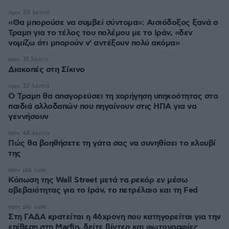
πριν 20 λεπτά
«Θα μπορούσε να συμβεί σύντομα»: Αισιόδοξος ξανά ο
Τραμπ για το τέλος του πολέμου με το Ιράν, «δεν
νομίζω ότι μπορούν ν' αντέξουν πολύ ακόμα»
πριν 31 λεπτά
Διακοπές στη Σίκινο
πριν 32 λεπτά
Ο Τραμπ θα απαγορεύσει τη χορήγηση υπηκοότητας στα
παιδιά αλλοδαπών που πηγαίνουν στις ΗΠΑ για να
γεννήσουν
πριν 44 λεπτά
Πώς θα βοηθήσετε τη γάτα σας να συνηθίσει το κλουβί
της
πριν μία ώρα
Κόπωση της Wall Street μετά τα ρεκόρ εν μέσω
αβεβαιότητας για το Ιράν, το πετρέλαιο και τη Fed
πριν μία ώρα
Στη ΓΑΔΑ κρατείται η 46χρονη που κατηγορείται για την
επίθεση στη Marfin, δείτε βίντεο και φωτογραφίες