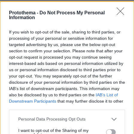
ΕΛ.ΑΣ
Η
αναμένει στοιχεία από την άρση
Protothema -
Do Not Process My Personal
Information
απορρήτου, που θα δείξουν με ποιους μίλησε ο
76χρονος δράστης τις τελευταίες ημέρες και τι
If you wish to opt-out of the sale, sharing to third parties, or
συζήτησε.
processing of your personal or sensitive information for
targeted advertising by us, please use the below opt-out
section to confirm your selection. Please note that after your
Όσον αφορά στην κοντόκαννη καραμπίνα που
opt-out request is processed you may continue seeing
χρησιμοποίησε και το πιστόλι, εκτιμάται ότι
interest-based ads based on personal information utilized by
ήταν αρκετά παλιά και θεωρούν ότι υπήρχαν
us or personal information disclosed to third parties prior to
στο σπίτι που ήταν επιστάτης στους Πεταλιούς,
your opt-out. You may separately opt-out of the further
για λόγους ασφαλείας, αλλά ήταν αδήλωτα.
disclosure of your personal information by third parties on the
IAB’s list of downstream participants. This information may
also be disclosed by us to third parties on the
IAB’s List of
Downstream Participants
that may further disclose it to other
third parties.
Glomex Player(40599w16ki4e70hs, v-
Please note that this website/app uses one or more Google
Personal Data Processing Opt Outs
cz41cw72cjy1)
services and may gather and store information including but
not limited to your visit or usage behaviour. You may click to
I want to opt-out of the Sharing of my