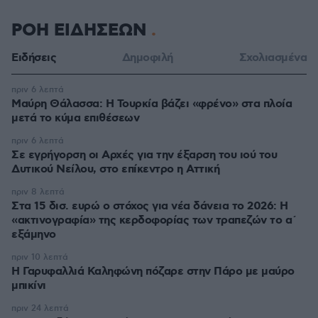
ΡΟΗ ΕΙΔΗΣΕΩΝ
Ειδήσεις
Δημοφιλή
Σχολιασμένα
πριν 6 λεπτά
Μαύρη Θάλασσα: Η Τουρκία βάζει «φρένο» στα πλοία
μετά το κύμα επιθέσεων
πριν 6 λεπτά
Σε εγρήγορση οι Αρχές για την έξαρση του ιού του
Δυτικού Νείλου, στο επίκεντρο η Αττική
πριν 8 λεπτά
Στα 15 δισ. ευρώ ο στόχος για νέα δάνεια το 2026: Η
«ακτινογραφία» της κερδοφορίας των τραπεζών το α΄
εξάμηνο
πριν 10 λεπτά
Η Γαρυφαλλιά Καληφώνη πόζαρε στην Πάρο με μαύρο
μπικίνι
πριν 24 λεπτά