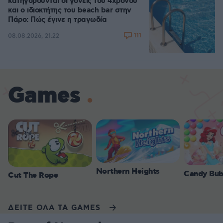
κατηγορούνται οι γονείς του 4χρονου
και ο ιδιοκτήτης του beach bar στην
Πάρο: Πώς έγινε η τραγωδία
111
08.08.2026, 21:22
Games
Northern Heights
Candy Bub
Cut The Rope
ΔΕΙΤΕ ΟΛΑ ΤΑ GAMES