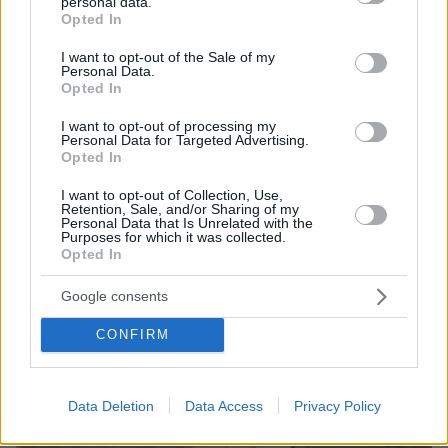
personal data.
grant or deny consent to Google and its third-party tags to
Opted In
07.02.2024, 18:02
use your data for below specified purposes in below Google
Νέα μπλόκα των αγροτών σε Πλατύκαμπο, Στεφανοβίκειο
consent section.
I want to opt-out of the Sale of my
και Καρδίτσα - Έκλεισαν δρόμους και άναψαν φωτιές, δείτε
Personal Data.
βίντεο και φωτογραφίες
Opted In
I want to opt-out of processing my
Personal Data for Targeted Advertising.
Opted In
I want to opt-out of Collection, Use,
Retention, Sale, and/or Sharing of my
Personal Data that Is Unrelated with the
Purposes for which it was collected.
Opted In
Google consents
CONFIRM
Data Deletion
Data Access
Privacy Policy