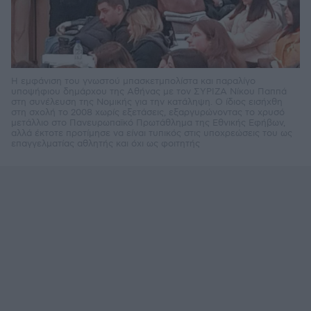
Η εμφάνιση του γνωστού μπασκετμπολίστα και παραλίγο
υποψήφιου δημάρχου της Αθήνας με τον ΣΥΡΙΖΑ Νίκου Παππά
στη συνέλευση της Νομικής για την κατάληψη. Ο ίδιος εισήχθη
στη σχολή το 2008 χωρίς εξετάσεις, εξαργυρώνοντας το χρυσό
μετάλλιο στο Πανευρωπαϊκό Πρωτάθλημα της Εθνικής Εφήβων,
αλλά έκτοτε προτίμησε να είναι τυπικός στις υποχρεώσεις του ως
επαγγελματίας αθλητής και όχι ως φοιτητής