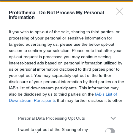
του φοιτητή. Πολλοί το θεωρούν “τεράστιο
πρόβλημα” αλλά δεν ισχύει κάτι τέτοιο»,
Protothema -
Do Not Process My Personal
Information
απαντούν κοσμήτορες πανεπιστημίων με
μεγάλο αριθμό «αιώνιων» φοιτητών. Oσο για
If you wish to opt-out of the sale, sharing to third parties, or
τους λόγους, που δεν έχει γίνει έως τώρα
processing of your personal or sensitive information for
εκκαθάριση των μητρώων, εξηγούν πως «τα
targeted advertising by us, please use the below opt-out
τελευταία χρόνια, τα πανεπιστήμια δηλώνουν
section to confirm your selection. Please note that after your
opt-out request is processed you may continue seeing
μόνο τους ενεργούς φοιτητές, εκείνους,
interest-based ads based on personal information utilized by
δηλαδή, που κινούνται στο ν+2». Οι υπόλοιποι
us or personal information disclosed to third parties prior to
δεν προσμετρώνται στο φοιτητικό δυναμικό.
your opt-out. You may separately opt-out of the further
disclosure of your personal information by third parties on the
IAB’s list of downstream participants. This information may
Δεν χωρά αμφιβολία πως ο συνολικός αριθμός
also be disclosed by us to third parties on the
IAB’s List of
των μη ενεργών φοιτητών
επηρεάζει αρνητικά
Downstream Participants
that may further disclose it to other
την εικόνα ενός πανεπιστημίου, όπως αυτή
third parties.
αποτυπώνεται στις διεθνείς αξιολογήσεις.
Please note that this website/app uses one or more Google
Personal Data Processing Opt Outs
Επιπλέον, όπως προκύπτει από τα νέα
services and may gather and store information including but
δεδομένα, το φαινόμενο των «αιώνιων»
not limited to your visit or usage behaviour. You may click to
I want to opt-out of the Sharing of my