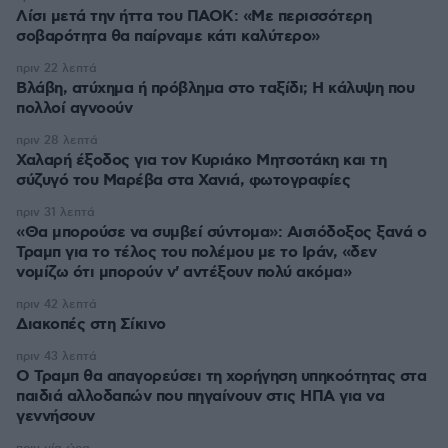
Λίσι μετά την ήττα του ΠΑΟΚ: «Με περισσότερη
σοβαρότητα θα παίρναμε κάτι καλύτερο»
πριν 22 λεπτά
Βλάβη, ατύχημα ή πρόβλημα στο ταξίδι; Η κάλυψη που
πολλοί αγνοούν
πριν 28 λεπτά
Χαλαρή έξοδος για τον Κυριάκο Μητσοτάκη και τη
σύζυγό του Μαρέβα στα Χανιά, φωτογραφίες
πριν 31 λεπτά
«Θα μπορούσε να συμβεί σύντομα»: Αισιόδοξος ξανά ο
Τραμπ για το τέλος του πολέμου με το Ιράν, «δεν
νομίζω ότι μπορούν ν' αντέξουν πολύ ακόμα»
πριν 42 λεπτά
Διακοπές στη Σίκινο
πριν 43 λεπτά
Ο Τραμπ θα απαγορεύσει τη χορήγηση υπηκοότητας στα
παιδιά αλλοδαπών που πηγαίνουν στις ΗΠΑ για να
γεννήσουν