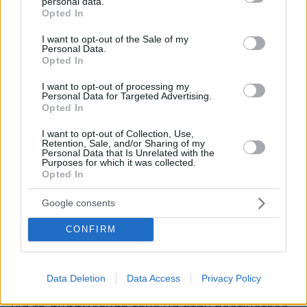
personal data.
φοιτητών θα ευνοήσει τη λειτουργία των
grant or deny consent to Google and its third-party tags to
Opted In
use your data for below specified purposes in below Google
ιδιωτικών πανεπιστημίων, δίνοντάς τους ένα
consent section.
I want to opt-out of the Sale of my
ανταγωνιστικό πλεονέκτημα. Τι προτείνει ο δρ
Personal Data.
Περικλής Μήτκας σχετικά;
Opted In
I want to opt-out of processing my
«Η προσοχή του κάθε ιδρύματος θα πρέπει να
Personal Data for Targeted Advertising.
Opted In
στρέφεται προς τα άτομα της πρώτης
κατηγορίας που κάνουν μια ειλικρινή
I want to opt-out of Collection, Use,
Retention, Sale, and/or Sharing of my
προσπάθεια να πάρουν το πτυχίο τους και
Personal Data that Is Unrelated with the
Purposes for which it was collected.
χρειάζονται τη στήριξη των καθηγητών τους. Οι
Opted In
πολιτικές που στοχεύουν στη μείωση του
ποσοστού των εγγεγραμμένων αυτής της
Google consents
κατηγορίας αποτελούν μέρος της πολιτικής
CONFIRM
διασφάλισης ποιότητας του ιδρύματος και
αξιολογούνται αναλόγως. Ωσότου τα ελληνικά
πανεπιστήμια αρχίσουν να διαγράφουν τους
Data Deletion
Data Access
Privacy Policy
ανενεργούς φοιτητές, αντί να “απολογούνται”