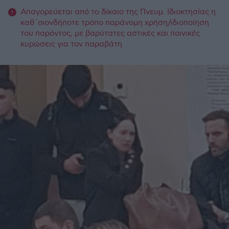
Απαγορεύεται από το δίκαιο της Πνευμ. Ιδιοκτησίας η
καθ΄οιονδήποτε τρόπο παράνομη χρήση/ιδιοποίηση
του παρόντος, με βαρύτατες αστικές και ποινικές
κυρώσεις για τον παραβάτη