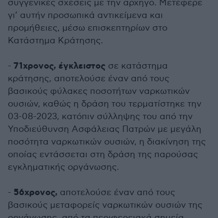
συγγενικές σχέσεις με την αρχηγό. Μετέφερε
γι’ αυτήν προσωπικά αντικείμενα και
προμήθειες, μέσω επισκεπτηρίων στο
Κατάστημα Κράτησης.
71χρονος,
έγκλειστος
-
σε κατάστημα
κράτησης, αποτελούσε έναν από τους
βασικούς φύλακες ποσοτήτων ναρκωτικών
ουσιών, καθώς η δράση του τερματίστηκε την
03-08-2023, κατόπιν σύλληψης του από την
Υποδιεύθυνση Ασφάλειας Πατρών με μεγάλη
ποσότητα ναρκωτικών ουσιών, η διακίνηση της
οποίας εντάσσεται στη δράση της παρούσας
εγκληματικής οργάνωσης.
56χρονος,
-
αποτελούσε έναν από τους
βασικούς μεταφορείς ναρκωτικών ουσιών της
οργάνωσης, από τα περιφερειακά σημεία