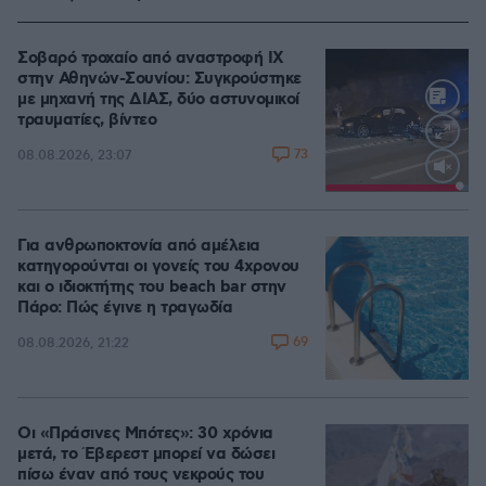
Σοβαρό τροχαίο από αναστροφή ΙΧ
στην Αθηνών-Σουνίου: Συγκρούστηκε
με μηχανή της ΔΙΑΣ, δύο αστυνομικοί
τραυματίες, βίντεο
73
08.08.2026, 23:07
Loaded
:
100.00%
Για ανθρωποκτονία από αμέλεια
κατηγορούνται οι γονείς του 4χρονου
και ο ιδιοκτήτης του beach bar στην
Πάρο: Πώς έγινε η τραγωδία
69
08.08.2026, 21:22
Οι «Πράσινες Μπότες»: 30 χρόνια
μετά, το Έβερεστ μπορεί να δώσει
πίσω έναν από τους νεκρούς του