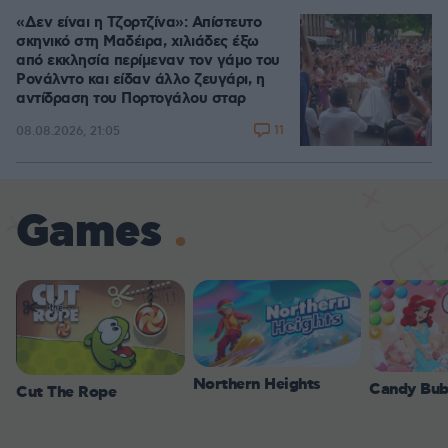
«Δεν είναι η Τζορτζίνα»: Απίστευτο
σκηνικό στη Μαδέιρα, χιλιάδες έξω
από εκκλησία περίμεναν τον γάμο του
Ρονάλντο και είδαν άλλο ζευγάρι, η
αντίδραση του Πορτογάλου σταρ
11
08.08.2026, 21:05
Games
Northern Heights
Candy Bub
Cut The Rope