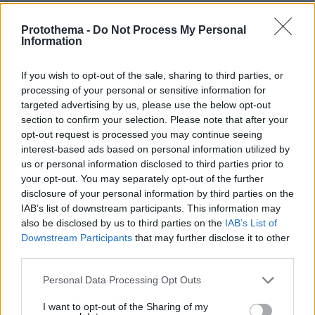
συνθηματικά, ώστε να δυσχεραίνουν την
αποκρυπτογράφηση τους από τις Διωκτικές
Protothema -
Do Not Process My Personal
Information
Αρχές και συγκεκριμένα:
If you wish to opt-out of the sale, sharing to third parties, or
«μηχανάκια», «πληροφορίες», «τηλέφωνα» =
processing of your personal or sensitive information for
ποσότητες ναρκωτικής ουσίας,
targeted advertising by us, please use the below opt-out
«αριθμοί» = λεφτά,
section to confirm your selection. Please note that after your
opt-out request is processed you may continue seeing
«βραστό» = κοκαΐνη για χρήση ως «φρίμπα»,
interest-based ads based on personal information utilized by
«μονόζυγο» = ζυγαριά ακριβείας,
us or personal information disclosed to third parties prior to
«νούμερα» = ύψος χρημάτων ανά 1.000 ευρώ,
your opt-out. You may separately opt-out of the further
«γατάκια» = κιλά κοκαΐνης,
disclosure of your personal information by third parties on the
IAB’s list of downstream participants. This information may
«πράγματα» = ναρκωτικά,
also be disclosed by us to third parties on the
IAB’s List of
«δραχμή» = γραμμάριο,
Downstream Participants
that may further disclose it to other
«ντάριπε» = (αναγραμματισμός) πεντάρι,
third parties.
δηλαδή πέντε.
Please note that this website/app uses one or more Google
Personal Data Processing Opt Outs
services and may gather and store information including but
Παράλληλα, συνελήφθησαν η 63χρονη
not limited to your visit or usage behaviour. You may click to
I want to opt-out of the Sharing of my