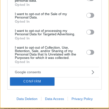
personal data.
διαχειρίστρια του σπιτιού - «καβάτζας» και ο
grant or deny consent to Google and its third-party tags to
Opted In
use your data for below specified purposes in below Google
47χρονος βοηθός της.
consent section.
I want to opt-out of the Sale of my
Personal Data.
Υπολογίζεται ότι, κατά τη διερευνώμενη
Opted In
περίοδο, η εγκληματική οργάνωση διακίνησε
I want to opt-out of processing my
τουλάχιστον 14.500 γραμμάρια κοκαΐνης, ενώ
Personal Data for Targeted Advertising.
Opted In
το παράνομο περιουσιακό όφελος που
αποκόμισαν τα μέλη της ανέρχεται στο
I want to opt-out of Collection, Use,
Retention, Sale, and/or Sharing of my
1.232.000 ευρώ.
Personal Data that Is Unrelated with the
Purposes for which it was collected.
Opted In
Ειδήσεις
σήμερα:
Google consents
Ο 24χρονος στην Πράγα έψαχνε αίθουσα-
CONFIRM
αίθουσα τα θύματά του - Τι έγραφε στο
ημερολόγιό του πριν το μακελειό
Data Deletion
Data Access
Privacy Policy
Μετά από 6 χρόνια εξαφάνισης, ο έφηβος Άλεξ