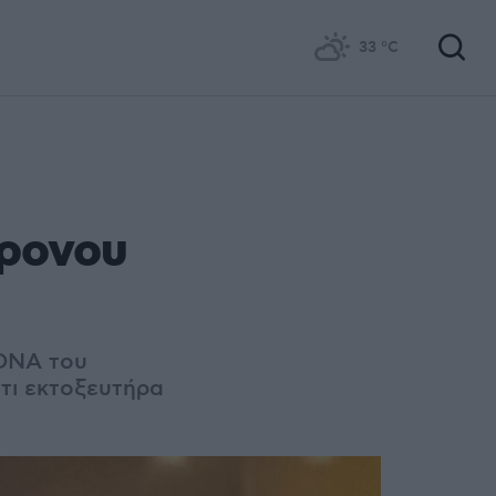
33
°C
χρονου
 DNA του
τι εκτοξευτήρα