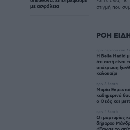
υπεύθυνα, επιστρέφουμε
Δείτε όλες τις
με ασφάλεια
στιγμή που συ
ΡΟΗ ΕΙΔ
πριν περίπου ένα λ
Η Bella Hadid 
ότι αυτή είναι 
απόχρωση ξανθο
καλοκαίρι
πριν 3 λεπτά
Μαρία Εκμεκτσ
καθημερινά θαύ
ο Θεός και μετά
πριν 4 λεπτά
Οι μαρτυρίες κ
δήμαρχο Μάνδρ
«Έσωσε το σπίτ