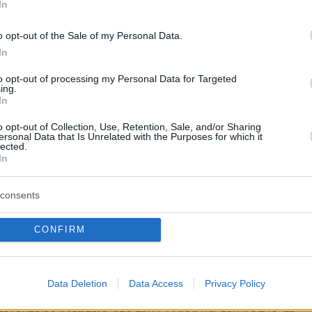
In
ήμερα:
o opt-out of the Sale of my Personal Data.
In
στον Ρέντη: Ταυτοποιήθηκε το DNA του
to opt-out of processing my Personal Data for Targeted
ing.
δερφού του 18χρονου προφυλακισμένου
In
o opt-out of Collection, Use, Retention, Sale, and/or Sharing
ωματοφύλακες και καπνογόνα στη Βουλή -
ersonal Data that Is Unrelated with the Purposes for which it
lected.
 για διαφθορά την κυβέρνηση Ράμα
In
 για κακοκαιρία εξπρές: Δύο 24ωρα είναι,
consents
12 και μιλάμε για λίγα χιόνια στα βουνά
CONFIRM
protothema.gr στο Google News
το
και μάθετε πρώτοι
εις
Data Deletion
Data Access
Privacy Policy