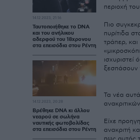
περιοχή το
14.12.2023, 21:16
Πιο συγκεκ
Ταυτοποιήθηκε το DNA
πυρίτιδα στ
και του ανήλικου
αδερφού του 18χρονου
τράπερ, και
στα επεισόδια στου Ρέντη
«μικροσκόπι
ισχυριστεί 
ξεσπάσουν
Τα νέα αυτά
14.12.2023, 20:28
ανακριτικών
Βρέθηκε DNA κι άλλου
νεαρού σε σωλήνα
Είχε προηγ
ναυτικής φωτοβολίδας
στα επεισόδια στου Ρέντη
ανακριτή κα
πως αυτός τ