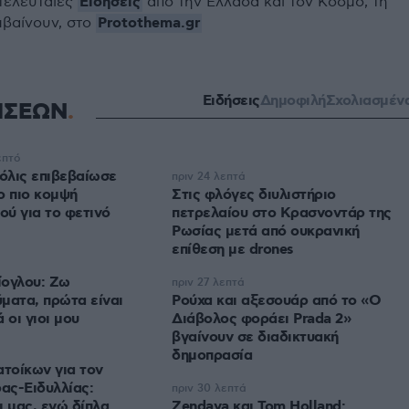
Ειδήσεις
 τελευταίες
από την Ελλάδα και τον Κόσμο, τη
Protothema.gr
μβαίνουν, στο
Ειδήσεις
Δημοφιλή
Σχολιασμέν
ΗΣΕΩΝ
επτό
μόλις επιβεβαίωσε
πριν 24 λεπτά
το πιο κομψή
Στις φλόγες διυλιστήριο
ύ για το φετινό
πετρελαίου στο Κρασνοντάρ της
Ρωσίας μετά από ουκρανική
επίθεση με drones
ίογλου: Ζω
πριν 27 λεπτά
ματα, πρώτα είναι
Ρούχα και αξεσουάρ από το «Ο
 οι γιοι μου
Διάβολος φοράει Prada 2»
βγαίνουν σε διαδικτυακή
δημοπρασία
ατοίκων για τον
ας-Ειδυλλίας:
πριν 30 λεπτά
ι μας, ενώ δίπλα
Zendaya και Tom Holland: