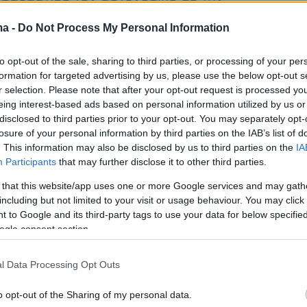
.
ma -
Do Not Process My Personal Information
φωνα με πληροφορίες από αστυνομικές
to opt-out of the sale, sharing to third parties, or processing of your per
αποτελέσματα των εξετάσεων και των
formation for targeted advertising by us, please use the below opt-out s
r selection. Please note that after your opt-out request is processed y
από τα Εγκληματολογικά Εργαστήρια της
eing interest-based ads based on personal information utilized by us or
τοποίησαν το DNA του 16χρονου αδελφού του
disclosed to third parties prior to your opt-out. You may separately opt-
μένου 18χρονου, σε κομμάτι εκτοξευτήρα
losure of your personal information by third parties on the IAB’s list of
. This information may also be disclosed by us to third parties on the
IA
ωτοβολίδας, που χρησιμοποιήθηκε κατά την
Participants
that may further disclose it to other third parties.
υς αστυνομικούς. Σύμφωνα με τις ίδιες πηγές
 that this website/app uses one or more Google services and may gath
 και πυρίτιδα στα χέρια του 16χρονου.
including but not limited to your visit or usage behaviour. You may click 
 to Google and its third-party tags to use your data for below specifi
ogle consent section.
χίζεται η προσπάθεια της ΕΛ.ΑΣ να
ει το άτομο που, σύμφωνα με την κατάθεση
l Data Processing Opt Outs
ου, τους καθοδήγησε στην επίθεση κατά των
o opt-out of the Sharing of my personal data.
ν και τους προμήθευσε με τα «πολεμοφόδια».