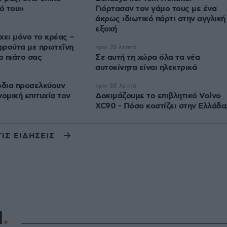
κό του»
Γιόρτασαν τον γάμο τους με ένα
άκρως ιδιωτικό πάρτι στην αγγλική
εξοχή
χει μόνο το κρέας –
φρούτα με πρωτεΐνη
πριν 35 λεπτά
ο πιάτο σας
Σε αυτή τη χώρα όλα τα νέα
αυτοκίνητα είναι ηλεκτρικά
ώδια προσελκύουν
πριν 38 λεπτά
ομική επιτυχία τον
Δοκιμάζουμε το επιβλητικό Volvo
XC90 - Πόσο κοστίζει στην Ελλάδα
ΤΙΣ ΕΙΔΗΣΕΙΣ
Η