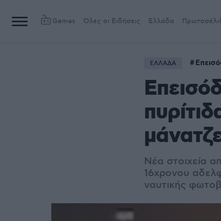
Games
Όλες οι Ειδήσεις
Ελλάδα
Πρωτοσέλι
Επεισό
ΕΛΛΑΔΑ
Επεισόδ
πυρίτιδ
μάνατζ
Νέα στοιχεία α
16χρονου αδελφ
ναυτικής φωτο