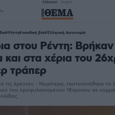
Ελληνικά
English
δα
δια
Ρέντη
οπαδική βία
Ελληνική Αστυνομία
ια στου Ρέντη: Βρήκαν
α και στα χέρια του 26
ερ τράπερ
πό τις έρευνες - Νωρίτερα, ταυτοποιήθηκε το
ού του προφυλακισμένου 18χρονου σε κομμά
βολίδας