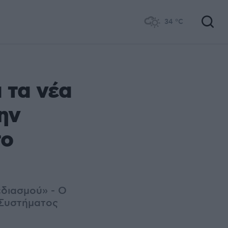
34
°C
 τα νέα
ην
το
εδιασμού» - Ο
 Συστήματος