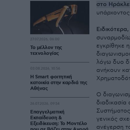
στο Ηράκλε
υπάρχοντο
Ειδικότερα,
συναρμοδίω
27.07.2026, 06:00
εγκρίθηκε η
Το μέλλον της
τεχνολογίας
διαγωνισμο
λόγω δυο δι
03.08.2026, 10:56
ανήκουν κα
Η Smart φοιτητική
Χρηματοδότ
κατοικία στην καρδιά της
Αθήνας
Ο διαγωνισ
διαδικασία
26.07.2026, 09:54
Συστήματος
Επαγγελματική
Εκπαίδευση &
γενικός σχ
Εξειδίκευση: Το Mοντέλο
ανέγερση τ
που σε Bάζει στην Aγορά