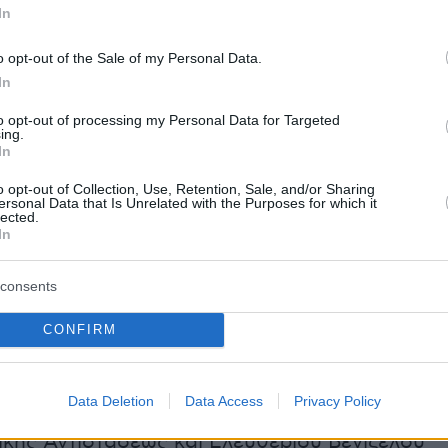
In
 ενώ προβλέπεται παράλληλα η χρήση
γής ηλεκτρικής ενέργειας από Ανανεώσιμες
o opt-out of the Sale of my Personal Data.
ειας (ΑΠΕ).
In
to opt-out of processing my Personal Data for Targeted
φωνα με την ανακοίνωση, θα παρέχουν
ing.
In
σφάλεια για το προσωπικό και τους
 των δύο δικαστικών Μεγάρων, σε κάθε πιθανή
o opt-out of Collection, Use, Retention, Sale, and/or Sharing
ersonal Data that Is Unrelated with the Purposes for which it
ιλή, αλλά θα παρέχουν και πλήρη
lected.
In
ότητα στα
ΑμεΑ.
consents
ο η ανέγερση του νέου δικαστικού Μεγάρου,
εί σε οικόπεδο που βρίσκεται ανατολικά του
CONFIRM
 πόλης, κοντά στο λιμάνι και μεταξύ της πόλη
οδρομίου. Συγκεκριμένα θα ανεγερθεί σε
Data Deletion
Data Access
Privacy Policy
ου βρίσκεται στην συμβολή των Λεωφόρων
ικής Αντιστάσεως και Ελευθερίου Βενιζέλου