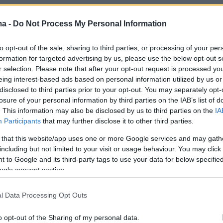
ητο εξοπλισμό του, την ανακατασκευή του
υ δικαστικού Μεγάρου Ρεθύμνου, τη
ma -
Do Not Process My Personal Information
 του περιβάλλοντα χώρου των κτιριακών
to opt-out of the sale, sharing to third parties, or processing of your per
εων, καθώς και τη συντήρησή του.
formation for targeted advertising by us, please use the below opt-out s
r selection. Please note that after your opt-out request is processed y
 τις αρχές του «βιοκλιματικού σχεδιασμού»
eing interest-based ads based on personal information utilized by us or
disclosed to third parties prior to your opt-out. You may separately opt-
losure of your personal information by third parties on the IAB’s list of
. This information may also be disclosed by us to third parties on the
IA
ασκευή του δικαστικού
Μεγάρου Ηρακλείου
Participants
that may further disclose it to other third parties.
ανακατασκευή του δικαστικού Μέγαρο
 that this website/app uses one or more Google services and may gath
α πληρούν τις αρχές του «βιοκλιματικού
including but not limited to your visit or usage behaviour. You may click 
 to Google and its third-party tags to use your data for below specifi
. Δηλαδή, θα να είναι μηδενικής
ogle consent section.
ς ενέργειας, θα έχουν μηδενικό
τικό αποτύπωμα, με άριστη ενεργειακή
l Data Processing Opt Outs
 του κτιρίου και θα υιοθετούν οι πρακτικές
ν στην εξοικονόμηση κατανάλωσης
o opt-out of the Sharing of my personal data.