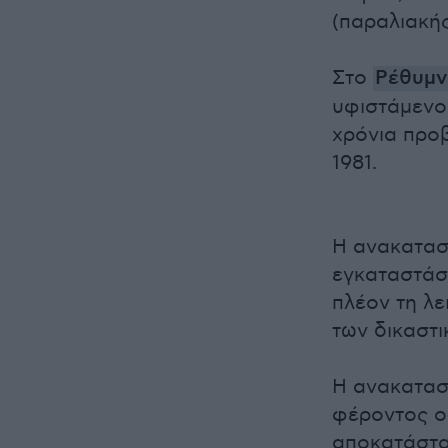
(παραλιακής
Στο
Ρέθυμν
υφιστάμενο
χρόνια προβ
1981.
Η ανακατασ
εγκαταστάσε
πλέον τη λε
των δικαστι
Η ανακατασ
φέροντος ορ
αποκατάστα