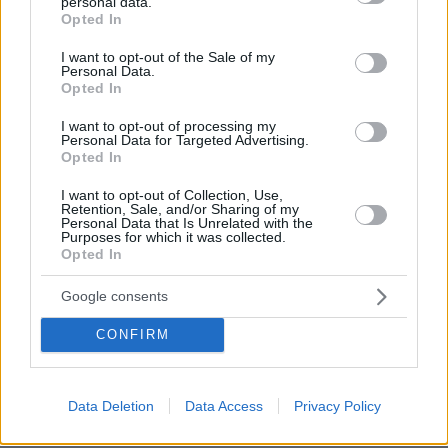
personal data.
grant or deny consent to Google and its third-party tags to
Opted In
use your data for below specified purposes in below Google
consent section.
I want to opt-out of the Sale of my
Personal Data.
Opted In
I want to opt-out of processing my
Personal Data for Targeted Advertising.
Opted In
I want to opt-out of Collection, Use,
Retention, Sale, and/or Sharing of my
Personal Data that Is Unrelated with the
Purposes for which it was collected.
Opted In
Google consents
CONFIRM
03.08.2026, 11:06
Κάτι αλλάζει στον χάρτη της πανεπιστημιακής εκπαίδευσης
στην Ελλάδα
Data Deletion
Data Access
Privacy Policy
30.07.2026, 15:25