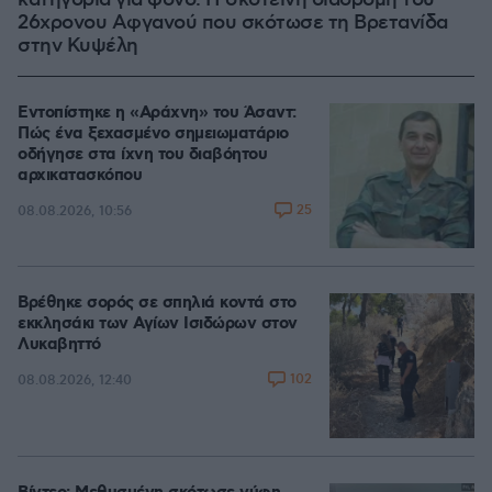
κατηγορία για φόνο: Η σκοτεινή διαδρομή του
26χρονου Αφγανού που σκότωσε τη Βρετανίδα
στην Κυψέλη
Εντοπίστηκε η «Αράχνη» του Άσαντ:
Πώς ένα ξεχασμένο σημειωματάριο
οδήγησε στα ίχνη του διαβόητου
αρχικατασκόπου
25
08.08.2026, 10:56
Βρέθηκε σορός σε σπηλιά κοντά στο
εκκλησάκι των Αγίων Ισιδώρων στον
Λυκαβηττό
102
08.08.2026, 12:40