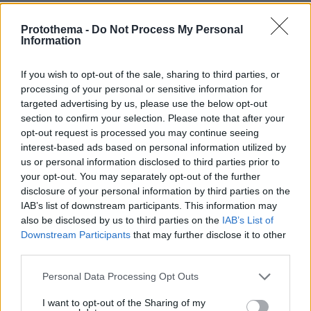
Φωτογραφίες: Ο βασιλιάς Κάρολος φόρεσε
Protothema -
Do Not Process My Personal
γραβάτα με την ελληνική σημαία για να
Information
υποδεχθεί τον πρόεδρο της Νότιας Κορέας
If you wish to opt-out of the sale, sharing to third parties, or
processing of your personal or sensitive information for
targeted advertising by us, please use the below opt-out
protothema.gr στο Google News
Ακολουθήστε το
section to confirm your selection. Please note that after your
και μάθετε πρώτοι όλες τις ειδήσεις
opt-out request is processed you may continue seeing
interest-based ads based on personal information utilized by
Ειδήσεις
Δείτε όλες τις τελευταίες
από την Ελλάδα
us or personal information disclosed to third parties prior to
και τον Κόσμο, τη στιγμή που συμβαίνουν, στο
your opt-out. You may separately opt-out of the further
Protothema.gr
disclosure of your personal information by third parties on the
IAB’s list of downstream participants. This information may
also be disclosed by us to third parties on the
IAB’s List of
Thema Insights
Downstream Participants
that may further disclose it to other
third parties.
Please note that this website/app uses one or more Google
Personal Data Processing Opt Outs
services and may gather and store information including but
not limited to your visit or usage behaviour. You may click to
I want to opt-out of the Sharing of my