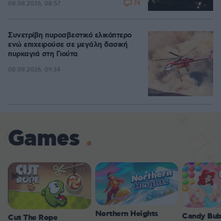
74
08.08.2026, 08:57
Συνετρίβη πυροσβεστικό ελικόπτερο
ενώ επιχειρούσε σε μεγάλη δασική
πυρκαγιά στη Γιούτα
08.08.2026, 09:34
Games
Northern Heights
Candy Bub
Cut The Rope