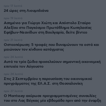
πριν 17 λεπτά
24 ώρες στη Λιουμπλιάνα
πριν 19 λεπτά
Ασημένιο για Γιώργο Χιώτη και Απόστολο Σταύρο
Αλεξίου στο Παγκόσμιο Πρωτάθλημα Κωπηλασίας
Εφήβων-Νεανίδων στη Βουλγαρία, δείτε βίντεο
πριν 21 λεπτά
Οστεοπόρωση: 5 τροφές που δυναμώνουν τα οστά και
μειώνουν τον κίνδυνο κατάγματος
πριν 24 λεπτά
Αυτά τα τρία ζώδια προσελκύουν σημαντική οικονομική
επιτυχία τον Αύγουστο
πριν 24 λεπτά
Στις 2 Σεπτεμβρίου η παρουσίαση του οικονομικού
προγράμματος της ΕΛ.Α.Σ. στη Θεσσαλονίκη
πριν 27 λεπτά
Ο Morrissey ακύρωσε προγραμματισμένες συναυλίες
του στο Λας Βέγκας μία εβδομάδα πριν από την έναρξη