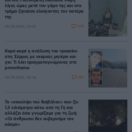
Βίντεο: Μεθυσμένη σκότωσε νύφη
λίγες ώρες μετά τον γάμο της και στο
τμήμα ζητούσε κλαίγοντας τον πατέρα
της
108
08.08.2026, 09:25
Καρέ-καρέ η ανάλυση του τροχαίου
στις Σέρρες με νεκρούς μητέρα και
γιο: Τι λέει πραγματογνώμονας στο
protothema
186
08.08.2026, 08:36
Το «σκουλήκι του διαβόλου» που ζει
1,3 χιλιόμετρα κάτω από τη Γη και
αλλάζει όσα γνωρίζαμε για τη ζωή:
«Οι άνθρωποι δεν κυβερνάμε τον
κόσμο»