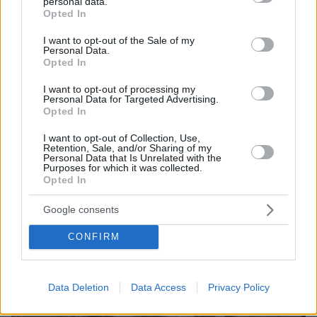
personal data.
grant or deny consent to Google and its third-party tags to
08.08.2026, 23:42
Opted In
use your data for below specified purposes in below Google
Χάος στη Βουλή του Κοσόβου: Βουλευτής της
αντιπολίτευσης πέταξε αυγά στον πρωθυπουργό Άλμπιν
consent section.
I want to opt-out of the Sale of my
Κούρτι, δείτε βίντεο
Personal Data.
Opted In
I want to opt-out of processing my
ΔΕΙΤΕ ΟΛΕΣ ΤΙΣ ΕΙΔΗΣΕΙΣ
Personal Data for Targeted Advertising.
Opted In
I want to opt-out of Collection, Use,
Retention, Sale, and/or Sharing of my
ΤΑ ΠΙΟ ΔΗΜΟΦΙΛΗ
Personal Data that Is Unrelated with the
Purposes for which it was collected.
Opted In
Google consents
CONFIRM
Data Deletion
Data Access
Privacy Policy