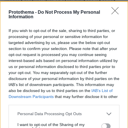
τους
Protothema -
Do Not Process My Personal
πριν 39 λεπτά
Information
Ποιοι μπορεί να είναι οι λόγοι που μια γάτα τινάζεται
στον ύπνο της
If you wish to opt-out of the sale, sharing to third parties, or
πριν μία ώρα
processing of your personal or sensitive information for
Πολύτεκνες οικογένειες: Μόλις 23.097 στην Ελλάδα –
targeted advertising by us, please use the below opt-out
Πόσες έχουν πάνω από 6 παιδιά
section to confirm your selection. Please note that after your
opt-out request is processed you may continue seeing
πριν μία ώρα
Δύο θάνατοι λουομένων το Σάββατο σε Λέσβο και
interest-based ads based on personal information utilized by
Σιθωνία
us or personal information disclosed to third parties prior to
your opt-out. You may separately opt-out of the further
09.08.2026, 00:00
disclosure of your personal information by third parties on the
Μαγειρεύουμε με αυγά: 7 συνταγές που …τα σπάνε
IAB’s list of downstream participants. This information may
also be disclosed by us to third parties on the
IAB’s List of
08.08.2026, 23:56
Γερμανία: Μη επανδρωμένα αεροσκάφη εθεάθησαν
Downstream Participants
that may further disclose it to other
πάνω από στρατιωτική βάση
third parties.
08.08.2026, 23:53
Please note that this website/app uses one or more Google
Personal Data Processing Opt Outs
Θετικές οι συνομιλίες με το Ιράν για τα Στενά του
services and may gather and store information including but
Ορμούζ, λέει το Ομάν
not limited to your visit or usage behaviour. You may click to
I want to opt-out of the Sharing of my