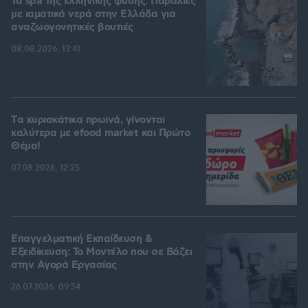
Τα spa της ελληνικής φύσης: Παραλίες
με ιαματικά νερά στην Ελλάδα για
αναζωογονητικές βουτιές
08.08.2026, 13:41
Tα κυριακάτικα πρωινά, γίνονται
καλύτερα με efood market και Πρώτο
Θέμα!
07.08.2026, 12:25
Επαγγελματική Εκπαίδευση &
Εξειδίκευση: Το Mοντέλο που σε Bάζει
στην Aγορά Eργασίας
26.07.2026, 09:54