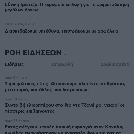
Εθνική Τράπεζα: Η κορυφαία επιλογή για τη χρηματοδότηση
μεγάλων έργων
29.07.2026, 09:39
Διασκεδάζουμε υπεύθυνα, επιστρέφουμε με ασφάλεια
ΡΟΗ ΕΙΔΗΣΕΩΝ
Ειδήσεις
Δημοφιλή
Σχολιασμένα
πριν 9 λεπτά
7 ηπειρώτικες πίτες: Φτιάχνουμε πλασίντα, κοθρόπιτα,
μπατσαριά, και άλλες που λατρεύουμε
πριν 10 λεπτά
Συντριβή ελικοπτέρου στο Ρίο ντε Τζανέιρο, νεκροί οι
τέσσερις επιβαίνοντες
πριν 26 λεπτά
Εκτός ελέγχου μεγάλη δασική πυρκαγιά στον Καναδά,
χιλιάδες αναγκάστηκαν να εγκαταλείψουν τις εστίες