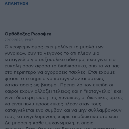
ΑΠΑΝΤΗΣΗ
Ορθόδοξος Ρωσοψεκ
29.09.2023, 19:07
Ο νεοφεμινισμος εχει μολύνει τα μυαλά των
γυναικων, συν το γεγονος το οτι πλεον μια
καταγγελια για σεξουαλικο αδικημα, εχει γινει πιο
ευκολη οσον αφορα τα διαδικαστικα, απο το να πας
στο περιπτερο να αγορασεις τσιχλες. Ετσι εχουμε
φτασει στο σημειο να καταγγελονται αστειες
καταστασεις ως βιασμοι. Πρεπει λοιπον επειδη οι
καιροι εχουν αλλαξει τελειως και η "καταγγελια" εχει
γινει δευτερη φυση της γυναικας, οι διωκτικες αρχες
να ειναι πολυ προσεκτικες πλεον οταν τους
καταγγελεται ενα συμβαν και να μην συλλαμβανουν
τους καταγγελομενους χωρις αποδεικτικα στοιχεια.
Δε μπορει η καθε ψυχανωμαλη, η οποια