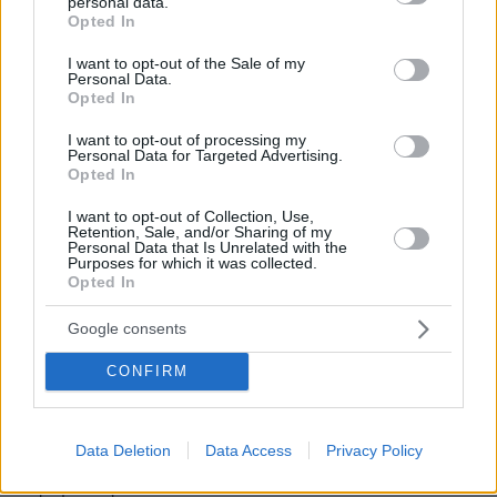
χωρις περαιτερω... προβληματα.... =
personal data.
grant or deny consent to Google and its third-party tags to
Opted In
συναινεση...
use your data for below specified purposes in below Google
consent section.
ΑΠΑΝΤΗΣΗ
I want to opt-out of the Sale of my
Personal Data.
Opted In
Κωστα
I want to opt-out of processing my
29.09.2023, 18:24
Personal Data for Targeted Advertising.
Είμαι ιδιοκτήτης ταξι Αυτό θέλουμε και εμείς
Opted In
μέχρι, τώρα δεν μας το επιτρέπουν…λόγο
I want to opt-out of Collection, Use,
προσωπικών δεδομένων…πρός το παρών εχουμε
Retention, Sale, and/or Sharing of my
gps… (Αυτό έδειξε την πραγματική αλήθεια…αλλά
Personal Data that Is Unrelated with the
Purposes for which it was collected.
η μικρούλα…δεν το υπολόγισε…)
Opted In
ΑΠΑΝΤΗΣΗ
Google consents
καμερες παντου
CONFIRM
29.09.2023, 17:41
υποχρεωτικες καμερες σε ολα τα ταξι ΤΩΡΑ. Στις
ΗΠΑ ειναι πλεον νομος. Οποτε τερμα τα παραμυθια.
Data Deletion
Data Access
Privacy Policy
Τωρα δεν ξερουμε ποιος απο τους 2 ειναι ο
παραμυθας