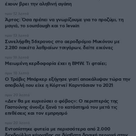
έχουν βρει την αληθινή αγάπη
πριν 12 λεπτά
Άρτος: Όσα πρέπει να γνωρίζουμε για το προζύμι, τη
μαγιά, το sourdough και το levain
πριν 13 λεπτά
Συνελήφθη 56χρονος στο αεροδρόμιο Μυκόνου με
2.280 πακέτα λαθραίων τσιγάρων, δείτε εικόνες
πριν 16 λεπτά
Μειωμένη κερδοφορία έχει η BMW. Τι φταίει;
πριν 18 λεπτά
O Τράβις Μπάρκερ εξήγησε γιατί αποκάλυψαν τώρα την
αποβολή που είχε η Κόρτνεϊ Καρντάσιαν το 2021
πριν 20 λεπτά
«Δεν θα με κυριεύσει ο φόβος»: Ο περιπτεράς της
Γαστούνης άνοιξε ξανά το κατάστημά του μετά τις
επιθέσεις και τον εμπρησμό
πριν 20 λεπτά
Εντοπίστηκε φυτεία με περισσότερα από 2.000
δενδρύλλια κάνναβης σε δύσβατη δασική περιοχή στην