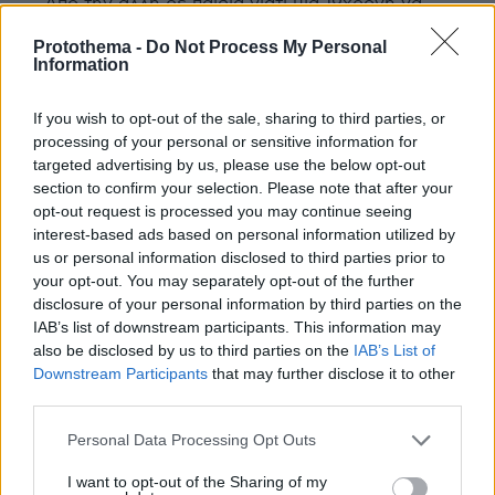
Απο την αλλη ρε παιδια γιατι μια 19χρονη να
καταγγειλει εναν οδηγο ταξι για βιασμο χωρις
Protothema -
Do Not Process My Personal
λογο? Τι θα κερδιζε απο αυτο? Μηπως δεν ειναι
Information
ακριβως ετσι τα πραγματα? Ξερω οτι οι
περισσοτεροι οδηγοι ταξι ειναι σωστοι
If you wish to opt-out of the sale, sharing to third parties, or
επαγγελματιες που πασχιζουν για το μεροκαματο,
processing of your personal or sensitive information for
αλλα μου ετυχαν κι εμενα κα'να δυο "στραβα" στο
targeted advertising by us, please use the below opt-out
παρελθον και δεν ημουν κανενα ξεκωλο. Οχι δεν
section to confirm your selection. Please note that after your
μιλαω για βιασμο αλλα για παρενοχληση και με
opt-out request is processed you may continue seeing
συμπεριφορα που τα χρειαστηκα μεχρι να φτασω
interest-based ads based on personal information utilized by
στο σπιτι. Επισης, σε χωρα του εξωτερικου εχει
us or personal information disclosed to third parties prior to
συμβει πολλες φορες.
your opt-out. You may separately opt-out of the further
ΑΠΑΝΤΗΣΗ
disclosure of your personal information by third parties on the
IAB’s list of downstream participants. This information may
Ταν
also be disclosed by us to third parties on the
IAB’s List of
Downstream Participants
that may further disclose it to other
30.09.2023, 05:04
third parties.
Χωρις αποδεικτικα στοιχεια απο ιατροδικαστη η
κοπελλα ειναι παρθενογεννητη και
Please note that this website/app uses one or more Google
Personal Data Processing Opt Outs
παρθενογεννουσα... η το παιρνει τον βιασμο
services and may gather and store information including but
της με ... προφυλακτικο πρωτα για να συμβει
not limited to your visit or usage behaviour. You may click to
I want to opt-out of the Sharing of my