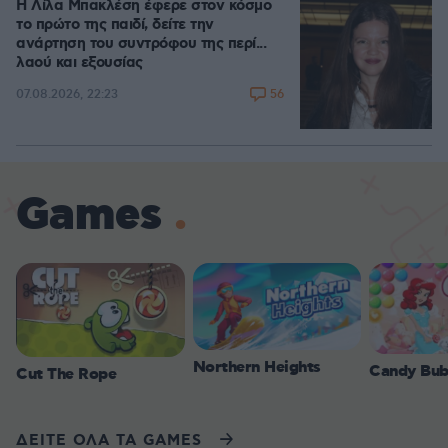
Η Λίλα Μπακλέση έφερε στον κόσμο
το πρώτο της παιδί, δείτε την
ανάρτηση του συντρόφου της περί...
λαού και εξουσίας
56
07.08.2026, 22:23
Games
Northern Heights
Candy Bub
Cut The Rope
ΔΕΙΤΕ ΟΛΑ ΤΑ GAMES