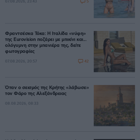
5
07.08.2026, 23:43
Φραντσέσκα Τόκα: Η Ιταλίδα «νύφη»
της Eurovision ποζάρει με μπικίνι και...
ολόγυμνη στην μπανιέρα της, δείτε
φωτογραφίες
42
07.08.2026, 20:57
Όταν ο σεισμός της Κρήτης «λάβωσε»
τον Φάρο της Αλεξάνδρειας
08.08.2026, 08:33