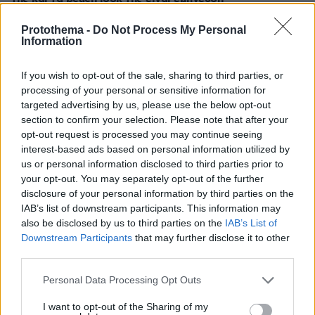
πριν 7 λεπτά
Protothema -
Do Not Process My Personal
Πώς η διατροφή της νέας μαμάς επηρεάζει το μητρικό
Information
γάλα
πριν 14 λεπτά
If you wish to opt-out of the sale, sharing to third parties, or
Είδατε αστερίες στη θάλασσα; Γιατί δεν πρέπει να τους
processing of your personal or sensitive information for
ξεκολλήσετε
targeted advertising by us, please use the below opt-out
section to confirm your selection. Please note that after your
πριν 16 λεπτά
opt-out request is processed you may continue seeing
Η επόμενη μέρα του τουρισμού μετά τις πυρκαγιές στο
interest-based ads based on personal information utilized by
Ρέθυμνο , η εικόνα σε Πρέβελη και Άγιο Βασίλειο
us or personal information disclosed to third parties prior to
πριν 17 λεπτά
your opt-out. You may separately opt-out of the further
Διακοπές και με νέο κόλπο οι κλέφτες αυτοκινήτων - Τι
disclosure of your personal information by third parties on the
κάνουν;
IAB’s list of downstream participants. This information may
also be disclosed by us to third parties on the
IAB’s List of
πριν 23 λεπτά
«Έχουμε και Λέμε»: Τα μεγάλα μπερδέματα του έρωτα
Downstream Participants
that may further disclose it to other
third parties.
πριν 28 λεπτά
Αθλητικές μεταδόσεις: Πού θα δείτε τα φιλικά ΑΕΚ,
Please note that this website/app uses one or more Google
Personal Data Processing Opt Outs
Άρη και Κηφισιάς - Όλο το πρόγραμμα
services and may gather and store information including but
not limited to your visit or usage behaviour. You may click to
I want to opt-out of the Sharing of my