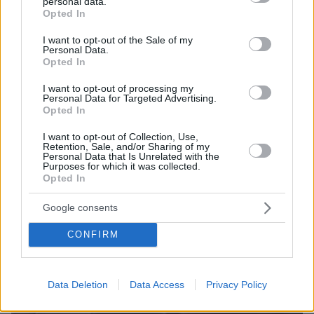
personal data.
grant or deny consent to Google and its third-party tags to
Opted In
ΔΕΙΤΕ ΟΛΕΣ ΤΙΣ ΕΙΔΗΣΕΙΣ
use your data for below specified purposes in below Google
consent section.
I want to opt-out of the Sale of my
Personal Data.
Opted In
ΤΑ ΠΙΟ ΔΗΜΟΦΙΛΗ
I want to opt-out of processing my
Personal Data for Targeted Advertising.
Opted In
I want to opt-out of Collection, Use,
Retention, Sale, and/or Sharing of my
Personal Data that Is Unrelated with the
Purposes for which it was collected.
Opted In
Google consents
CONFIRM
Data Deletion
Data Access
Privacy Policy