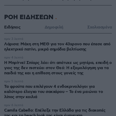
ΡΟΗ ΕΙΔΗΣΕΩΝ
Ειδήσεις
Δημοφιλή
Σχολιασμένα
πριν 3 λεπτά
Λάρισα: Μάχη στη ΜΕΘ για τον 43χρονο που έπεσε από
ηλεκτρικό πατίνι, μικρά σημάδια βελτίωσης
πριν 4 λεπτά
Η Μπρίτνεϊ Σπίαρς λέει ότι απέτυχε ως μητέρα, επειδή ο
γιος της δεν πιστεύει στον Θεό: Η εξομολόγηση για τα
παιδιά της και η επίθεση στους γονείς της
πριν 5 λεπτά
Τα φρούτα που επιλέγουν 4 ενδοκρινολόγοι για
καλύτερο έλεγχο του σακχάρου – Το ένα μειώνει το
λίπος στην κοιλιά
πριν 6 λεπτά
Camila Cabello: Επέλεξε την Ελλάδα για τις διακοπές
της και τα beach look της είναι έμπνευση