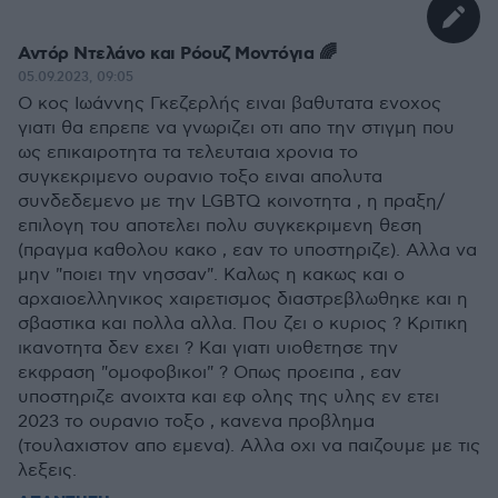
Αντόρ Ντελάνο και Ρόουζ Μοντόγια 🌈
05.09.2023, 09:05
Ο κος Ιωάννης Γκεζερλής ειναι βαθυτατα ενοχος
γιατι θα επρεπε να γνωριζει οτι απο την στιγμη που
ως επικαιροτητα τα τελευταια χρονια το
συγκεκριμενο ουρανιο τοξο ειναι απολυτα
συνδεδεμενο με την LGBTQ κοινοτητα , η πραξη/
επιλογη του αποτελει πολυ συγκεκριμενη θεση
(πραγμα καθολου κακο , εαν το υποστηριζε). Αλλα να
μην "ποιει την νησσαν". Καλως η κακως και ο
αρχαιοελληνικος χαιρετισμος διαστρεβλωθηκε και η
σβαστικα και πολλα αλλα. Που ζει ο κυριος ? Κριτικη
ικανοτητα δεν εχει ? Και γιατι υιοθετησε την
εκφραση "ομοφοβικοι" ? Οπως προειπα , εαν
υποστηριζε ανοιχτα και εφ ολης της υλης εν ετει
2023 το ουρανιο τοξο , κανενα προβλημα
(τουλαχιστον απο εμενα). Αλλα οχι να παιζουμε με τις
λεξεις.