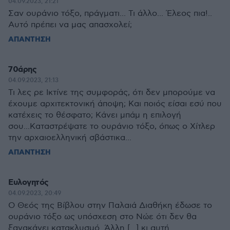
04.09.2023, 21:21
Σαν ουράνιο τόξο, πράγματι... Τι άλλο... Έλεος πια!..
Αυτό πρέπει να μας απασχολεί;
ΑΠΑΝΤΗΣΗ
70άρης
04.09.2023, 21:13
Τι λες ρε Ικτίνε της συμφοράς, ότι δεν μπορούμε να
έχουμε αρχιτεκτονική άποψη; Και ποιός είσαι εσύ που
κατέχεις το θέσφατο; Κάνει μπάμ η επιλογή
σου...Καταστρέψατε το ουράνιο τόξο, όπως ο Χίτλερ
την αρχαιοελληνική σβάστικα...
ΑΠΑΝΤΗΣΗ
Ευλογητός
04.09.2023, 20:49
Ο Θεός της Βίβλου στην Παλαιά Διαθήκη έδωσε το
ουράνιο τόξο ως υπόσχεση στο Νώε ότι δεν θα
ξανακάνει κατακλυσμό. Άλλη [...] κι αυτή.