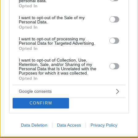
personal data.
grant or deny consent to Google and its third-party tags to
συγκεκριμένη κοινότητα και καλούμε αυτούς
Opted In
use your data for below specified purposes in below Google
που τροφοδοτούν αυτά τα δημοσιεύματα να
consent section.
I want to opt-out of the Sale of my
απαιτήσουν την ορθή δημοσίευση των
Personal Data.
Opted In
γεγονότων ή να κατονομάσουν τους
συμμετέχοντες στην πρωτοβουλία.
I want to opt-out of processing my
Personal Data for Targeted Advertising.
Opted In
6. Είμαστε πεπεισμένοι πως η συνείδηση των
I want to opt-out of Collection, Use,
παιδιών μας δεν κινδυνεύει από τα βαμμένα
Retention, Sale, and/or Sharing of my
ταβάνια του σχολείου αλλά από το παράδειγμα
Personal Data that Is Unrelated with the
Purposes for which it was collected.
που δίνουμε με την συμπεριφορά μας εντός και
Opted In
εκτός των χώρων εκπαίδευσης και από την
Google consents
κακή δημοσιότητα που τέτοια ζητήματα μπορεί
να λάβουν.
CONFIRM
7. Στόχο του ΔΣ αποτελεί, με εποικοδομητικές
δράσεις και συνεργασίες με φορείς, να
Data Deletion
Data Access
Privacy Policy
εξωραΐσει την εικόνα το σχολείου μας και να