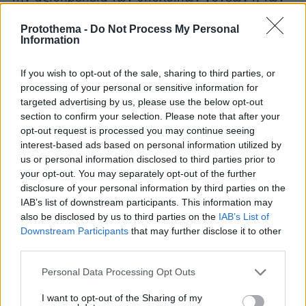
δασκάλων του Σχολείου. Η δημοσιότητα που
Protothema -
Do Not Process My Personal
μπορεί να λάβουν τέτοια θέματα δεν ωφελεί το
Information
κλίμα ομόνοιας, ασφάλειας και αλληλεγγύης
που επιδιώκουμε να επικρατεί στο σχολείο μας.
If you wish to opt-out of the sale, sharing to third parties, or
processing of your personal or sensitive information for
targeted advertising by us, please use the below opt-out
4. Οι ισχυρισμοί και οι κατηγορίες περί
section to confirm your selection. Please note that after your
οργανωμένου σχεδίου με στόχο αυτά που
opt-out request is processed you may continue seeing
ισχυρίζονται μεμονωμένοι διαμαρτυρόμενοι
interest-based ads based on personal information utilized by
γονείς δεν έχουν καμία σχέση με την
us or personal information disclosed to third parties prior to
your opt-out. You may separately opt-out of the further
πραγματικότητα και πλήττουν την λειτουργία
disclosure of your personal information by third parties on the
του σχολείου και τις υπολείψεις των ανθρώπων
IAB’s list of downstream participants. This information may
στους οποίους απευθύνονται.
also be disclosed by us to third parties on the
IAB’s List of
Downstream Participants
that may further disclose it to other
5. Διαψεύδουμε τα αναληθή και ανυπόστατα
third parties.
δημοσιεύματα περί εκφοβισμού στο σπίτι
Please note that this website/app uses one or more Google
Personal Data Processing Opt Outs
διαμαρτυρόμενου μέλους του Συλλόγου από
services and may gather and store information including but
not limited to your visit or usage behaviour. You may click to
I want to opt-out of the Sharing of my
πρωτοβουλία θετικά προσκείμενη σε