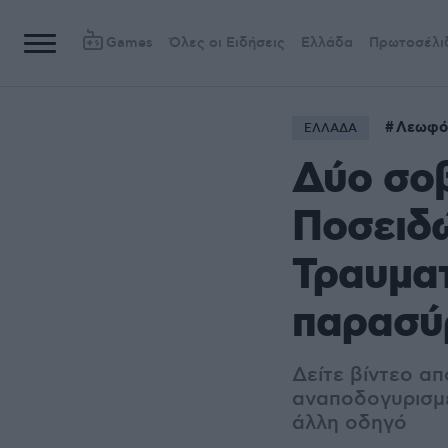
Games
Όλες οι Ειδήσεις
Ελλάδα
Πρωτοσέλι
Λεωφό
ΕΛΛΑΔΑ
Δύο σο
Ποσειδώ
Τραυματ
παρασύ
Δείτε βίντεο α
αναποδογυρισμέ
άλλη οδηγό