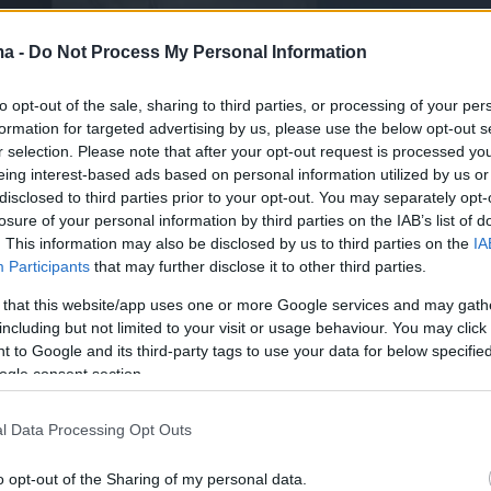
ma -
Do Not Process My Personal Information
to opt-out of the sale, sharing to third parties, or processing of your per
formation for targeted advertising by us, please use the below opt-out s
r selection. Please note that after your opt-out request is processed y
eing interest-based ads based on personal information utilized by us or
disclosed to third parties prior to your opt-out. You may separately opt-
losure of your personal information by third parties on the IAB’s list of
. This information may also be disclosed by us to third parties on the
IA
Participants
that may further disclose it to other third parties.
 that this website/app uses one or more Google services and may gath
 τις πρώτες πληροφορίες, αυτοκίνητο
including but not limited to your visit or usage behaviour. You may click 
με μεγάλη ταχύτητα στο ρεύμα από Πειραιά
 to Google and its third-party tags to use your data for below specifi
ogle consent section.
δα παραβίασε κόκκινο σηματοδότη και
υ να αποφύγει διερχόμενο όχημα, έπεσε πάνω
l Data Processing Opt Outs
αι στη συνέχεια σε πεζή γυναίκα, περίπου 30
ρισκόταν εκείνη την ώρα στο σημείο.
o opt-out of the Sharing of my personal data.