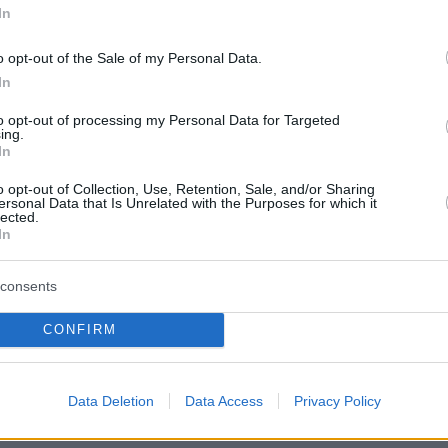
In
o opt-out of the Sale of my Personal Data.
In
άρτυρες περιγράφουν ότι το αυτοκίνητο
to opt-out of processing my Personal Data for Targeted
ε μεγάλη ταχύτητα.
ing.
In
ήθη στις 12:50 με μοτοσικλετιστή της ομάδας
o opt-out of Collection, Use, Retention, Sale, and/or Sharing
ersonal Data that Is Unrelated with the Purposes for which it
μβασης να φτάνει στην περιοχή στις 12:56
lected.
In
μεων του ΕΚΑΒ σε 6 λεπτά). Στη συνέχεια
 ασθενοφόρο. Λόγω του σημείου η
consents
ένη γυναίκα παρελήφθη από ασθενοφόρο του
εραπευτηρίου Metropolitan που ήταν
CONFIRM
ο ήδη εκεί. Η γυναίκα έχει πλέον μεταφερθεί
ιείο Βούλας.
Data Deletion
Data Access
Privacy Policy
ο