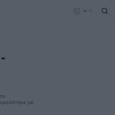
26
°C
-
 το
γκρούστηκε με