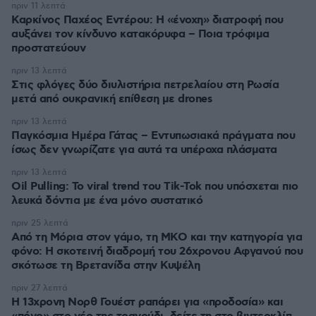
πριν 11 λεπτά
Καρκίνος Παχέος Εντέρου: Η «ένοχη» διατροφή που
αυξάνει τον κίνδυνο κατακόρυφα – Ποια τρόφιμα
προστατεύουν
πριν 13 λεπτά
Στις φλόγες δύο διυλιστήρια πετρελαίου στη Ρωσία
μετά από ουκρανική επίθεση με drones
πριν 13 λεπτά
Παγκόσμια Ημέρα Γάτας – Εντυπωσιακά πράγματα που
ίσως δεν γνωρίζατε για αυτά τα υπέροχα πλάσματα
πριν 13 λεπτά
Oil Pulling: To viral trend του Tik-Tok που υπόσχεται πιο
λευκά δόντια με ένα μόνο συστατικό
πριν 25 λεπτά
Από τη Μόρια στον γάμο, τη ΜΚΟ και την κατηγορία για
φόνο: Η σκοτεινή διαδρομή του 26χρονου Αφγανού που
σκότωσε τη Βρετανίδα στην Κυψέλη
πριν 27 λεπτά
Η 13χρονη Νορθ Γουέστ ραπάρει για «προδοσία» και