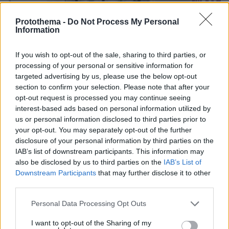
Protothema -
Do Not Process My Personal
Information
If you wish to opt-out of the sale, sharing to third parties, or
processing of your personal or sensitive information for
targeted advertising by us, please use the below opt-out
section to confirm your selection. Please note that after your
opt-out request is processed you may continue seeing
interest-based ads based on personal information utilized by
us or personal information disclosed to third parties prior to
your opt-out. You may separately opt-out of the further
disclosure of your personal information by third parties on the
IAB’s list of downstream participants. This information may
also be disclosed by us to third parties on the
IAB’s List of
03.08.2026, 11:06
Downstream Participants
that may further disclose it to other
Κάτι αλλάζει στον χάρτη της πανεπιστημιακής εκπαίδευσης
third parties.
στην Ελλάδα
Please note that this website/app uses one or more Google
Personal Data Processing Opt Outs
30.07.2026, 15:25
services and may gather and store information including but
Εθνική Τράπεζα: Η κορυφαία επιλογή για τη χρηματοδότηση
not limited to your visit or usage behaviour. You may click to
I want to opt-out of the Sharing of my