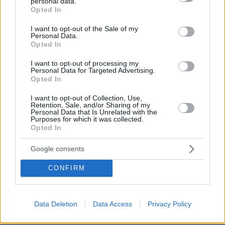
personal data.
μεγάλων έργων
grant or deny consent to Google and its third-party tags to
Opted In
use your data for below specified purposes in below Google
consent section.
29.07.2026, 09:39
I want to opt-out of the Sale of my
Personal Data.
Διασκεδάζουμε υπεύθυνα, επιστρέφουμε με ασφάλεια
Opted In
ΣΧΟΛΙΑ
(5)
I want to opt-out of processing my
Personal Data for Targeted Advertising.
Opted In
ΠΡΟΣΘΗΚΗ ΣΧΟΛΙΟΥ
I want to opt-out of Collection, Use,
Retention, Sale, and/or Sharing of my
Personal Data that Is Unrelated with the
Purposes for which it was collected.
Ακόμη αναμένω...
Opted In
27.07.2023, 11:00
Με προεγκριση από τραπεζα και ακίνητο που πληροί
Google consents
τις προδιαγραφές, αναμένω εδώ και 1 μήνα την
CONFIRM
υπαγωγη στο πρόγραμμα της ΔΥΠΑ. Εχουν λάβει
πολλές αιτήσεις λένε και προσπαθούν να τις
οργανώσουν. Προς το παρόν φαίνεται παγωμένη
διαδικασία
Data Deletion
Data Access
Privacy Policy
ΑΠΑΝΤΗΣΗ