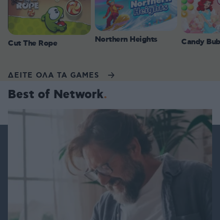
Northern Heights
Candy Bub
Cut The Rope
ΔΕΙΤΕ ΟΛΑ ΤΑ GAMES
Best of Network