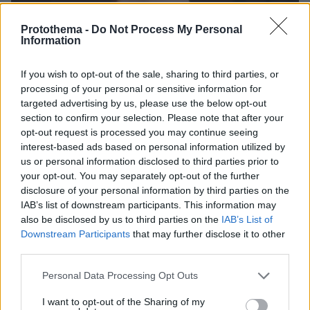
30.07.2026, 09:33
Protothema -
Do Not Process My Personal
Information
Το DEI College παρουσιάζει τη Sophia. Την πρώτη 24/7
βοηθό AI που αλλάζει τον τρόπο με τον οποίο μαθαίνουν οι
φοιτητές
If you wish to opt-out of the sale, sharing to third parties, or
processing of your personal or sensitive information for
03.08.2026, 10:56
targeted advertising by us, please use the below opt-out
Η Smart φοιτητική κατοικία στην καρδιά της Αθήνας
section to confirm your selection. Please note that after your
opt-out request is processed you may continue seeing
interest-based ads based on personal information utilized by
29.07.2026, 09:39
us or personal information disclosed to third parties prior to
Διασκεδάζουμε υπεύθυνα, επιστρέφουμε με ασφάλεια
your opt-out. You may separately opt-out of the further
disclosure of your personal information by third parties on the
IAB’s list of downstream participants. This information may
ΡΟΗ ΕΙΔΗΣΕΩΝ
also be disclosed by us to third parties on the
IAB’s List of
Downstream Participants
that may further disclose it to other
Ειδήσεις
Δημοφιλή
Σχολιασμένα
third parties.
Please note that this website/app uses one or more Google
πριν 7 λεπτά
Personal Data Processing Opt Outs
services and may gather and store information including but
To video του Travel.gr από το ταξίδι στα Βόρεια
Άγραφα: Φιλόξενοι Άνθρωποι, ανόθευτη Φύση
not limited to your visit or usage behaviour. You may click to
I want to opt-out of the Sharing of my