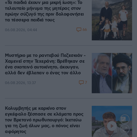
«Τα παιδιά έχουν μια μικρή ίωση»: Το
τελευταίο μήνυμα της μητέρας στον
πρώην σύζυγό της πριν δολοφονήσει
τα τέσσερα παιδιά τους
66
06.08.2026, 04:44
Μυστήριο με το ραντεβού Πεζεσκιάν -
Χαμενεϊ στην Τεχεράνη: Βρέθηκαν σε
ένα σκοτεινό αυτοκίνητο, άκουγαν,
αλλά δεν έβλεπαν ο ένας τον άλλο
7
06.08.2026, 13:37
Κολυμβητής με καρκίνο στον
εγκέφαλο ξέσπασε σε κλάματα προς
τον Βρετανό πρωθυπουργό: Ικετεύω
για τη ζωή όλων μας, ο πόνος είναι
αφόρητος