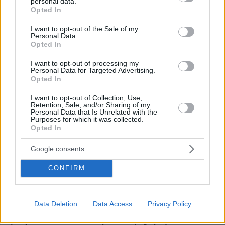
personal data.
grant or deny consent to Google and its third-party tags to
Opted In
πριν 11 λεπτά
use your data for below specified purposes in below Google
Τι σημαίνει η νίκη Ελ-Σαγέντ στο Μίσιγκαν, το μεγάλο
consent section.
I want to opt-out of the Sale of my
στοίχημα της Aμερικανικής Αριστεράς και η δύσκολη
Personal Data.
κομματική επανένωση των Δημοκρατικών
Opted In
πριν 15 λεπτά
I want to opt-out of processing my
Greek Goddess Beauty: Η τάση ομορφιάς που μας κάνει
Personal Data for Targeted Advertising.
να θέλουμε να μοιάζουμε με σύγχρονη Ελληνίδα θεά
Opted In
πριν 15 λεπτά
I want to opt-out of Collection, Use,
Οι 6 σοβαρές ασθένειες της γάτας που μπορείτε να
Retention, Sale, and/or Sharing of my
Personal Data that Is Unrelated with the
αποτρέψετε
Purposes for which it was collected.
Opted In
πριν 17 λεπτά
Συνελήφθη 37χρονος στο αεροδρόμιο «Ελ. Βενιζέλος»
με 4 μαχαίρια και δύο ψαλίδια κλαδέματος
Google consents
πριν 18 λεπτά
CONFIRM
Νέα όρια δαπανών για ΣΑΕΚ και σχολεία δεύτερης
ευκαιρίας, τι αλλάζει με το νέο ΦΕΚ
πριν 24 λεπτά
Data Deletion
Data Access
Privacy Policy
Οι εισπράξεις του «Spider-Man: Brand New Day»
ξεπέρασαν το 1 δισ. δολάρια σε έξι ημέρες