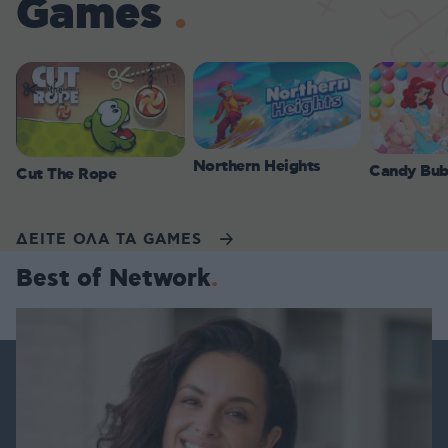
Games
Northern Heights
Candy Bub
Cut The Rope
ΔΕΙΤΕ ΟΛΑ ΤΑ GAMES
Best of Network