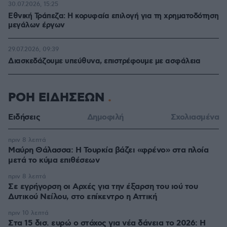
30.07.2026, 15:25
Εθνική Τράπεζα: Η κορυφαία επιλογή για τη χρηματοδότηση
μεγάλων έργων
29.07.2026, 09:39
Διασκεδάζουμε υπεύθυνα, επιστρέφουμε με ασφάλεια
ΡΟΗ ΕΙΔΗΣΕΩΝ
Ειδήσεις
Δημοφιλή
Σχολιασμένα
πριν 8 λεπτά
Μαύρη Θάλασσα: Η Τουρκία βάζει «φρένο» στα πλοία
μετά το κύμα επιθέσεων
πριν 8 λεπτά
Σε εγρήγορση οι Αρχές για την έξαρση του ιού του
Δυτικού Νείλου, στο επίκεντρο η Αττική
πριν 10 λεπτά
Στα 15 δισ. ευρώ ο στόχος για νέα δάνεια το 2026: Η