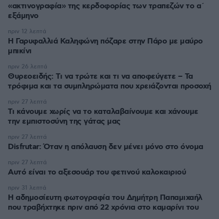
«ακτινογραφία» της κερδοφορίας των τραπεζών το α΄
εξάμηνο
πριν 12 λεπτά
Η Γαρυφαλλιά Καληφώνη πόζαρε στην Πάρο με μαύρο
μπικίνι
πριν 26 λεπτά
Θυρεοειδής: Τι να τρώτε και τι να αποφεύγετε – Τα
τρόφιμα και τα συμπληρώματα που χρειάζονται προσοχή
πριν 27 λεπτά
Τι κάνουμε χωρίς να το καταλαβαίνουμε και χάνουμε
την εμπιστοσύνη της γάτας μας
πριν 27 λεπτά
Disfrutar: Όταν η απόλαυση δεν μένει μόνο στο όνομα
πριν 27 λεπτά
Αυτό είναι το αξεσουάρ του φετινού καλοκαιριού
πριν 31 λεπτά
Η αδημοσίευτη φωτογραφία του Δημήτρη Παπαμιχαήλ
που τραβήχτηκε πριν από 22 χρόνια στο καμαρίνι του