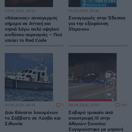
09.08.2026, 06:52
09.08.2026, 02:46
«Κόκκινος» συναγερμός
Συναγερμός στην Έδεσσα
σήμερα σε Αττική και
για την εξαφάνιση
νησιά λόγω πολύ υψηλού
31χρονου
κινδύνου πυρκαγιάς – Πού
ισχύει το Red Code
Loaded
:
100.00%
1
180
09.08.2026, 00:14
08.08.2026, 23:07
Δύο θάνατοι λουομένων
Σοβαρό τροχαίο από
το Σάββατο σε Λέσβο και
αναστροφή ΙΧ στην
Σιθωνία
Αθηνών-Σουνίου:
Συγκρούστηκε με μηχανή