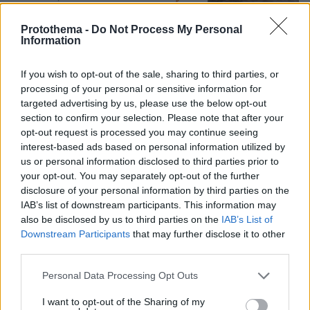
Protothema -
Do Not Process My Personal
Information
Πινακίδες κυκλοφορίας με λίγα κλικ: Τι
αλλάζει σε παραγγελία, πληρωμή και
έκδοση
If you wish to opt-out of the sale, sharing to third parties, or
processing of your personal or sensitive information for
5
09.08.2026, 08:14
targeted advertising by us, please use the below opt-out
section to confirm your selection. Please note that after your
opt-out request is processed you may continue seeing
interest-based ads based on personal information utilized by
us or personal information disclosed to third parties prior to
Σοβαρό τροχαίο από αναστροφή ΙΧ
στην Αθηνών-Σουνίου: Συγκρούστηκε
your opt-out. You may separately opt-out of the further
με μηχανή της ΔΙΑΣ, δύο αστυνομικοί
disclosure of your personal information by third parties on the
τραυματίες, βίντεο
IAB’s list of downstream participants. This information may
also be disclosed by us to third parties on the
IAB’s List of
178
08.08.2026, 23:07
Downstream Participants
that may further disclose it to other
third parties.
Please note that this website/app uses one or more Google
Personal Data Processing Opt Outs
Οι «Πράσινες Μπότες»: 30 χρόνια
services and may gather and store information including but
μετά, το Έβερεστ μπορεί να δώσει
not limited to your visit or usage behaviour. You may click to
I want to opt-out of the Sharing of my
πίσω έναν από τους νεκρούς του