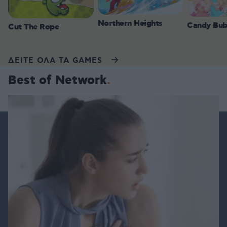
Northern Heights
Candy Bub
Cut The Rope
ΔΕΙΤΕ ΟΛΑ ΤΑ GAMES
Best of Network