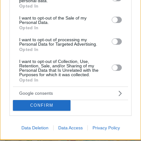
personal data.
grant or deny consent to Google and its third-party tags to
Opted In
use your data for below specified purposes in below Google
20
08.08.2026, 21:49
consent section.
I want to opt-out of the Sale of my
Personal Data.
Opted In
I want to opt-out of processing my
Για ανθρωποκτονία από αμέλεια
Personal Data for Targeted Advertising.
κατηγορούνται οι γονείς του 4χρονου
Opted In
και ο ιδιοκτήτης του beach bar στην
Πάρο: Πώς έγινε η τραγωδία
I want to opt-out of Collection, Use,
Retention, Sale, and/or Sharing of my
111
08.08.2026, 21:22
Personal Data that Is Unrelated with the
Purposes for which it was collected.
Opted In
Google consents
Games
CONFIRM
Data Deletion
Data Access
Privacy Policy