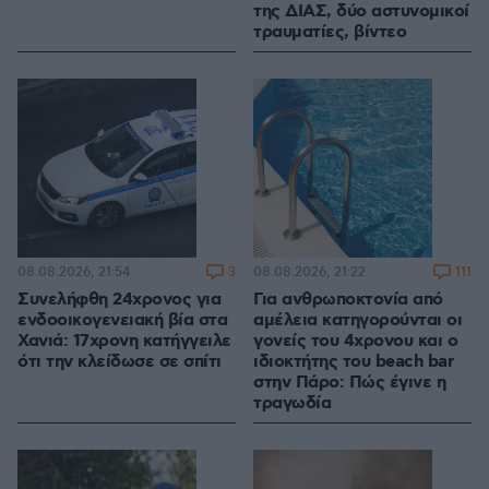
της ΔΙΑΣ, δύο αστυνομικοί
τραυματίες, βίντεο
3
111
08.08.2026, 21:54
08.08.2026, 21:22
Συνελήφθη 24χρονος για
Για ανθρωποκτονία από
ενδοοικογενειακή βία στα
αμέλεια κατηγορούνται οι
Χανιά: 17χρονη κατήγγειλε
γονείς του 4χρονου και ο
ότι την κλείδωσε σε σπίτι
ιδιοκτήτης του beach bar
στην Πάρο: Πώς έγινε η
τραγωδία