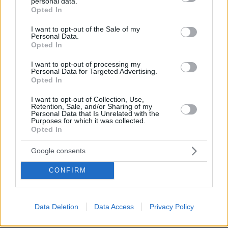
personal data.
grant or deny consent to Google and its third-party tags to
Σε ό,τι αφορά τα κριτήρια, με τα οποία πρέπει
Opted In
use your data for below specified purposes in below Google
να επιλέξει ο υποψήφιος τις σχολές, που θα
consent section.
I want to opt-out of the Sale of my
δηλώσει, οι απόψεις των ειδικών συγκλίνουν
Personal Data.
Opted In
στα ακόλουθα:
I want to opt-out of processing my
Personal Data for Targeted Advertising.
«Το πρώτο και σημαντικότερο, είναι τα
Opted In
μαθήματα που θα διδαχθεί στο Πανεπιστήμιο.
I want to opt-out of Collection, Use,
Καλό είναι να προηγηθεί προσεκτική μελέτη
Retention, Sale, and/or Sharing of my
Personal Data that Is Unrelated with the
του οδηγού σπουδών κάθε τμήματος, που τον
Purposes for which it was collected.
ενδιαφέρει να δηλώσει. Διαφορετικά, αν
Opted In
εισαχθεί σε μία σχολή και δεν του αρέσουν τα
Google consents
μαθήματα, είτε θα εγκαταλείψει τις σπουδές
του, όπως συμβαίνει με το 1/3 των φοιτητών,
CONFIRM
είτε θα τελειώσει μεν αλλά με μεγάλη
δυσκολία», θα πει ο κ.Στράτος Στρατηγάκης,
μαθηματικός - ερευνητής. Η προσεκτική
Data Deletion
Data Access
Privacy Policy
διερεύνηση τμημάτων, στα οποία η