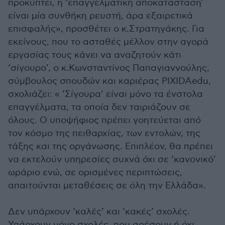
προκύπτει, η ‘επαγγελματική αποκατάσταση’
είναι μία συνθήκη ρευστή, άρα εξαιρετικά
επισφαλής», προσθέτει ο κ.Στρατηγάκης. Για
εκείνους, που το ασταθές μέλλον στην αγορά
εργασίας τους κάνει να αναζητούν κάτι
‘σίγουρο’, ο κ.Κωνσταντίνος Παπαγιαννούλης,
σύμβουλος σπουδών και καριέρας PIXIDAedu,
σχολιάζει: « ‘Σίγουρα’ είναι μόνο τα ένστολα
επαγγέλματα, τα οποία δεν ταιριάζουν σε
όλους. Ο υποψήφιος πρέπει γοητεύεται από
τον κόσμο της πειθαρχίας, των εντολών, της
τάξης και της οργάνωσης. Επιπλέον, θα πρέπει
να εκτελούν υπηρεσίες συχνά όχι σε ‘κανονικό’
ωράριο ενώ, σε ορισμένες περιπτώσεις,
απαιτούνται μεταθέσεις σε όλη την Ελλάδα».
Δεν υπάρχουν ‘καλές’ και ‘κακές’ σχολές.
Υπάρχουν μόνο σχολές, που αρέσουν ή όχι