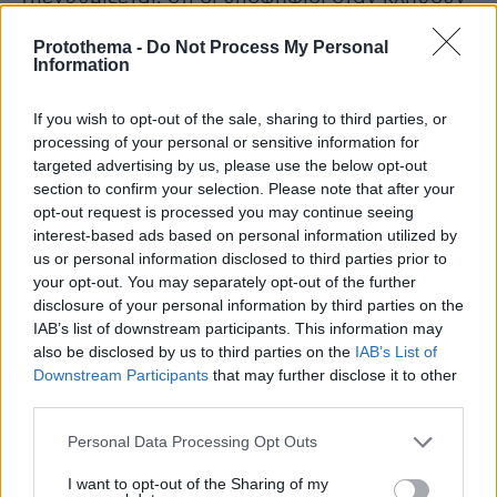
να δηλώσουν τα τμήματα προτίμησης στο
Protothema -
Do Not Process My Personal
Μηχανογραφικό θα βλέπουν και θα μπορούν
Information
να επιλέξουν ΜΟΝΟ τα τμήματα, στα οποία θα
έχουν πρόσβαση. Συγκεκριμένα, κάθε
If you wish to opt-out of the sale, sharing to third parties, or
υποψήφιος θα βλέπει τα τμήματα εκείνα, για τα
processing of your personal or sensitive information for
targeted advertising by us, please use the below opt-out
οποία ο μέσος όρος των βαθμολογικών
section to confirm your selection. Please note that after your
επιδόσεων του είναι ίσος ή μεγαλύτερος από
opt-out request is processed you may continue seeing
την Ελάχιστη Βάση Εισαγωγής (ΕΒΕ) κάθε
interest-based ads based on personal information utilized by
τμήματος, συνυπολογιζόμενης όπου απαιτείται
us or personal information disclosed to third parties prior to
your opt-out. You may separately opt-out of the further
και της ΕΒΕ του ειδικού μαθήματος ή των
disclosure of your personal information by third parties on the
πρακτικών δοκιμασιών – η ανακοίνωση της
IAB’s list of downstream participants. This information may
βαθμολογίας των ειδικών μαθημάτων
also be disclosed by us to third parties on the
IAB’s List of
αναμένεται την Πέμπτη 06/07/23.
Downstream Participants
that may further disclose it to other
third parties.
Ποια τα κριτήρια επιλογής των σχολών στο
Please note that this website/app uses one or more Google
Personal Data Processing Opt Outs
Μηχανογραφικό;
services and may gather and store information including but
not limited to your visit or usage behaviour. You may click to
I want to opt-out of the Sharing of my