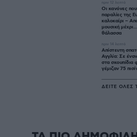
πριν 12 λεπτά
Οι κανόνες που
παραλίες της Ε
καλοκαίρι – Από
μουσική μέχρι…
θάλασσα
πριν 14 λεπτά
Απίστευτη σπα
Αγγλία: Σε ένα
στα σκουπίδια 
γέμιζαν 75 πισί
ΔΕΙΤΕ ΟΛΕΣ 
ΤΑ ΠΙΟ ΔΗΜΟΦΙΛ