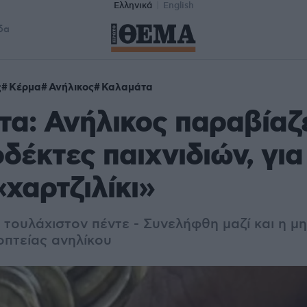
Ελληνικά
English
δα
ς
Κέρμα
Ανήλικος
Καλαμάτα
α: Ανήλικος παραβίαζ
δέκτες παιχνιδιών, για
«χαρτζιλίκι»
 τουλάχιστον πέντε - Συνελήφθη μαζί και η μη
πτείας ανηλίκου