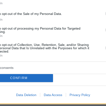
In
ήμερα:
o opt-out of the Sale of my Personal Data.
In
νος» ο τουρίστας που βανδάλισε το
to opt-out of processing my Personal Data for Targeted
- Το τηλεφώνημα και οι συγγνώμες στις
ing.
χές
In
o opt-out of Collection, Use, Retention, Sale, and/or Sharing
ersonal Data that Is Unrelated with the Purposes for which it
όδο: Σερβιτόρος σε beach bar παραδίδει
lected.
In
σχεδόν... κολυμπώντας! - Δείτε βίντεο
consents
ε κύκλωμα trafficking: Εξέδιδαν 51 γυναίκες
νική Αμερική - Τα βασανιστήρια και οι απειλές
CONFIRM
protothema.gr στο Google News
το
και μάθετε πρώτοι
Data Deletion
Data Access
Privacy Policy
εις