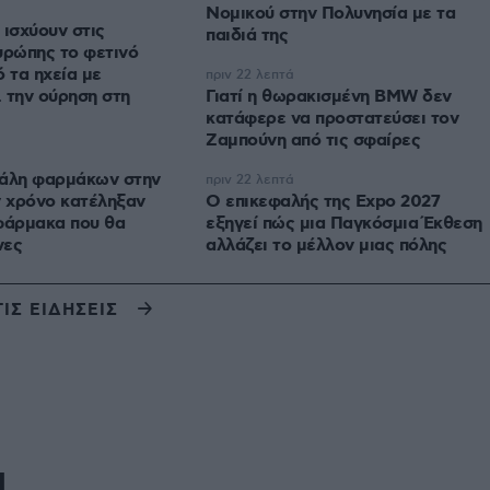
Νομικού στην Πολυνησία με τα
 ισχύουν στις
παιδιά της
υρώπης το φετινό
 τα ηχεία με
πριν 22 λεπτά
 την ούρηση στη
Γιατί η θωρακισμένη BMW δεν
κατάφερε να προστατεύσει τον
Ζαμπούνη από τις σφαίρες
τάλη φαρμάκων στην
πριν 22 λεπτά
ν χρόνο κατέληξαν
Ο επικεφαλής της Expo 2027
φάρμακα που θα
εξηγεί πώς μια Παγκόσμια Έκθεση
νες
αλλάζει το μέλλον μιας πόλης
ΤΙΣ ΕΙΔΗΣΕΙΣ
Η