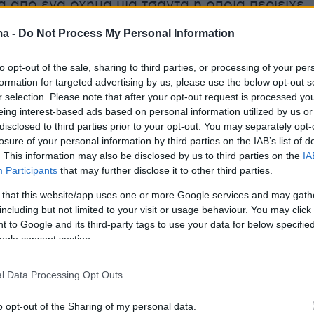
 από ένα όχημα μια τσάντα η οποία περιείχε
απεζικές κάρτες και προσωπικά έγγραφα. Τα
ma -
Do Not Process My Personal Information
ποδόθηκαν στον ιδιοκτήτη του οχήματος και 
ραπέμφθηκε στον εισαγγελέα Πρωτοδικών
to opt-out of the sale, sharing to third parties, or processing of your per
formation for targeted advertising by us, please use the below opt-out s
r selection. Please note that after your opt-out request is processed y
eing interest-based ads based on personal information utilized by us or
να ψωνίσει σε ένα σούπερ μάρκετ στην
Άρτα
disclosed to third parties prior to your opt-out. You may separately opt-
α, το μεσημέρι της Πέμπτης, αλλά όταν έφυγε
losure of your personal information by third parties on the IAB’s list of
. This information may also be disclosed by us to third parties on the
IA
οι αντιλήφθηκαν ότι
είχε ξαφρίσει διάφορα
Participants
that may further disclose it to other third parties.
πό τα ράφια
και ειδοποίησαν την Αστυνομία. Η
 that this website/app uses one or more Google services and may gath
 πελάτισσα εντοπίστηκε μέσα σε λίγα λεπτά
including but not limited to your visit or usage behaviour. You may click 
μικούς της Ασφάλειας και τα κλεμμένα είδη
 to Google and its third-party tags to use your data for below specifi
ogle consent section.
αν στην κατοχή της αποδόθηκαν σε υπεύθυνο
ησης. Έτσι, συνελήφθη και οδηγήθηκε στον
l Data Processing Opt Outs
 Πλημμελειοδικών Άρτας που της άσκησε
λοπή.
o opt-out of the Sharing of my personal data.