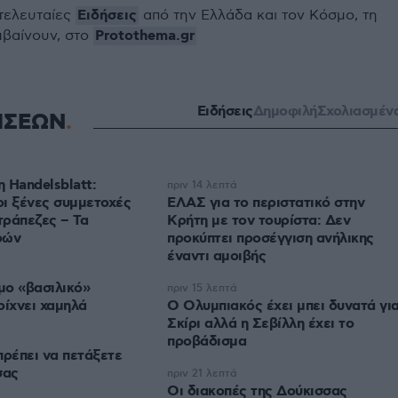
Ειδήσεις
 τελευταίες
από την Ελλάδα και τον Κόσμο, τη
Protothema.gr
μβαίνουν, στο
Ειδήσεις
Δημοφιλή
Σχολιασμέν
ΗΣΕΩΝ
 Handelsblatt:
πριν 14 λεπτά
ι ξένες συμμετοχές
ΕΛΑΣ για το περιστατικό στην
τράπεζες – Τα
Κρήτη με τον τουρίστα: Δεν
ρών
προκύπτει προσέγγιση ανήλικης
έναντι αμοιβής
ιμο «βασιλικό»
πριν 15 λεπτά
ρίχνει χαμηλά
Ο Ολυμπιακός έχει μπει δυνατά γι
Σκίρι αλλά η Σεβίλλη έχει το
προβάδισμα
πρέπει να πετάξετε
σας
πριν 21 λεπτά
Οι διακοπές της Δούκισσας