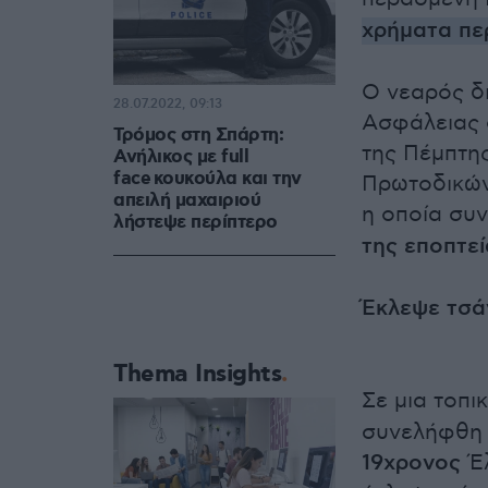
χρήματα περ
Ο νεαρός δ
28.07.2022, 09:13
Ασφάλειας 
Τρόμος στη Σπάρτη:
της Πέμπτη
Ανήλικος με full
face κουκούλα και την
Πρωτοδικών
απειλή μαχαιριού
η οποία συ
λήστεψε περίπτερο
της εποπτεί
Έκλεψε τσά
Thema Insights
Σε μια τοπι
συνελήφθη 
19χρονος
Έλ