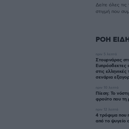
Δείτε όλες τις
στιγμή που συ
ΡΟΗ ΕΙΔ
πριν 5 λεπτά
Στουρνάρας στη
Ευπρόσδεκτες ο
στις ελληνικές 
σενάρια εξαγο
πριν 10 λεπτά
Πίεση: Το νόστ
φρούτο που τη 
πριν 12 λεπτά
4 τρόφιμα που 
από το ψυγείο 