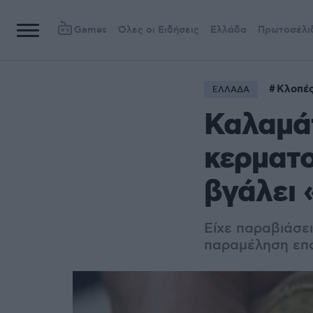
Games
Όλες οι Ειδήσεις
Ελλάδα
Πρωτοσέλι
Κλοπέ
ΕΛΛΑΔΑ
Καλαμάτ
κερματο
βγάλει 
Είχε παραβιάσει
παραμέληση επο