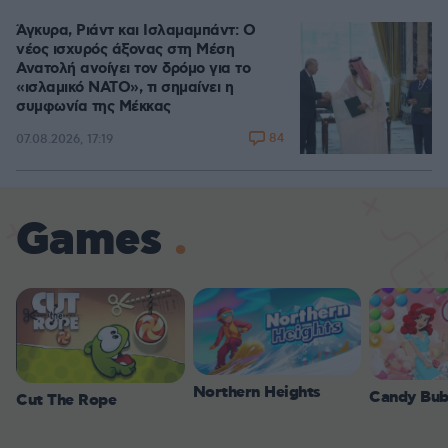
Άγκυρα, Ριάντ και Ισλαμαμπάντ: Ο
νέος ισχυρός άξονας στη Μέση
Ανατολή ανοίγει τον δρόμο για το
«ισλαμικό ΝΑΤΟ», τι σημαίνει η
συμφωνία της Μέκκας
84
07.08.2026, 17:19
Games
Northern Heights
Candy Bub
Cut The Rope