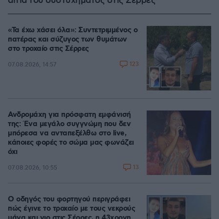
αίτια του δυστυχήματος στις Σέρρες
«Τα έχω χάσει όλα»: Συντετριμμένος ο
πατέρας και σύζυγος των θυμάτων
στο τροχαίο στις Σέρρες
123
07.08.2026, 14:57
Ανδρομάχη για πρόσφατη εμφάνισή
της: Ένα μεγάλο συγγνώμη που δεν
μπόρεσα να ανταπεξέλθω στο live,
κάποιες φορές το σώμα μας φωνάζει
όχι
13
07.08.2026, 10:55
Ο οδηγός του φορτηγού περιγράφει
πώς έγινε το τροχαίο με τους νεκρούς
μάνα και γιο στις Σέρρες, η 43χρονη