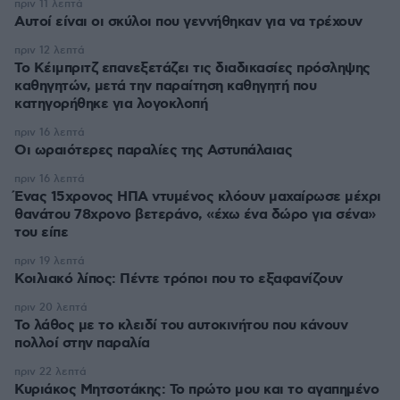
πριν 11 λεπτά
Αυτοί είναι οι σκύλοι που γεννήθηκαν για να τρέχουν
πριν 12 λεπτά
Το Κέιμπριτζ επανεξετάζει τις διαδικασίες πρόσληψης
καθηγητών, μετά την παραίτηση καθηγητή που
κατηγορήθηκε για λογοκλοπή
πριν 16 λεπτά
Οι ωραιότερες παραλίες της Αστυπάλαιας
πριν 16 λεπτά
Ένας 15χρονος ΗΠΑ ντυμένος κλόουν μαχαίρωσε μέχρι
θανάτου 78χρονο βετεράνο, «έχω ένα δώρο για σένα»
του είπε
πριν 19 λεπτά
Κοιλιακό λίπος: Πέντε τρόποι που το εξαφανίζουν
πριν 20 λεπτά
Το λάθος με το κλειδί του αυτοκινήτου που κάνουν
πολλοί στην παραλία
πριν 22 λεπτά
Κυριάκος Μητσοτάκης: Το πρώτο μου και το αγαπημένο