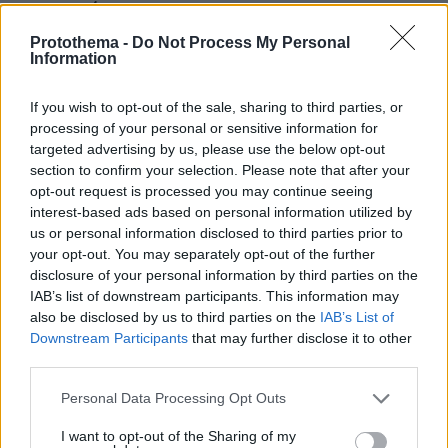
μου αυτοκίνητο
Protothema -
Do Not Process My Personal
Information
ΔΕΙΤΕ ΟΛΕΣ ΤΙΣ ΕΙΔΗΣΕΙΣ
If you wish to opt-out of the sale, sharing to third parties, or
processing of your personal or sensitive information for
targeted advertising by us, please use the below opt-out
ΤΑ ΠΙΟ ΔΗΜΟΦΙΛΗ
section to confirm your selection. Please note that after your
opt-out request is processed you may continue seeing
interest-based ads based on personal information utilized by
us or personal information disclosed to third parties prior to
your opt-out. You may separately opt-out of the further
disclosure of your personal information by third parties on the
IAB’s list of downstream participants. This information may
also be disclosed by us to third parties on the
IAB’s List of
Downstream Participants
that may further disclose it to other
third parties.
Please note that this website/app uses one or more Google
Personal Data Processing Opt Outs
services and may gather and store information including but
not limited to your visit or usage behaviour. You may click to
I want to opt-out of the Sharing of my