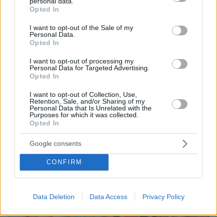
personal data.
grant or deny consent to Google and its third-party tags to
Opted In
use your data for below specified purposes in below Google
consent section.
I want to opt-out of the Sale of my
Personal Data.
Opted In
I want to opt-out of processing my
Personal Data for Targeted Advertising.
Opted In
07.08.2026, 18:22
I want to opt-out of Collection, Use,
«Πόσα θέλεις για το κορίτσι;»: Τουρίστας στην
Retention, Sale, and/or Sharing of my
Κρήτη ζητά... τιμή για ανήλικη που κάθεται
Personal Data that Is Unrelated with the
Purposes for which it was collected.
αμέριμνη, τι καταγγέλλει ο ιδιοκτήτης επιχείρησης
Opted In
Google consents
CONFIRM
Data Deletion
Data Access
Privacy Policy