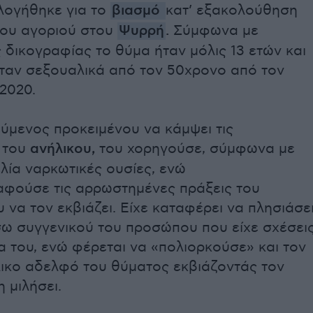
λογήθηκε για το
βιασμό
κατ’ εξακολούθηση
κου αγοριού στου
Ψυρρή
.
Σύμφωνα με
ς δικογραφίας το θύμα ήταν μόλις 13 ετών και
ταν σεξουαλικά από τον 50χρονο από τον
2020.
ύμενος προκειμένου να κάμψει τις
ς του
ανήλικου,
του χορηγούσε, σύμφωνα με
λία ναρκωτικές ουσίες, ενώ
αφούσε τις αρρωστημένες πράξεις του
 να τον εκβιάζει. Είχε καταφέρει να πλησιάσε
σω συγγενικού του προσώπου που είχε σχέσει
α του, ενώ φέρεται να «πολιορκούσε» και τον
λικο αδελφό του θύματος εκβιάζοντάς τον
η μιλήσει.