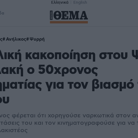
Ελληνικά
English
δα
ς
Ανήλικος
Ψυρρή
ική κακοποίηση στου 
λακή ο 50χρονος
ηματίας για τον βιασμό
ου
ος φέρεται ότι χορηγούσε ναρκωτικά στον αν
στάσεις του και τον κινηματογραφούσε για να 
λακιστέος