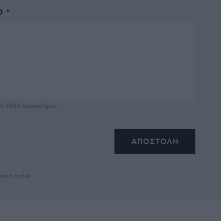
 *
υν
2500
χαρακτήρες
τικά πεδία