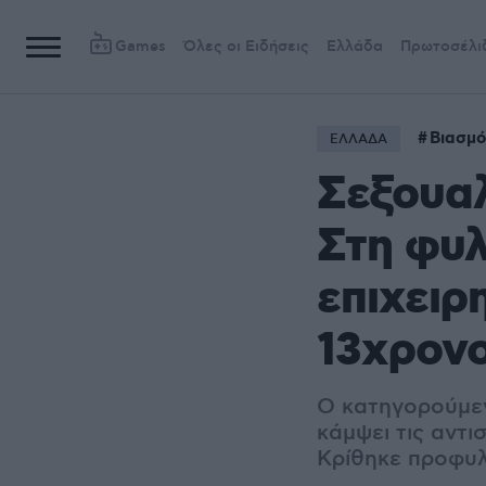
Games
Όλες οι Ειδήσεις
Ελλάδα
Πρωτοσέλι
Βιασμό
ΕΛΛΑΔΑ
Σεξουαλ
Στη φυ
επιχειρ
13χρον
Ο κατηγορούμεν
κάμψει τις αντι
Κρίθηκε προφυ