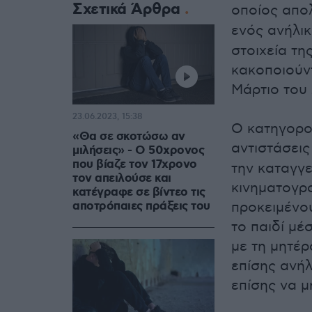
Σχετικά Άρθρα
οποίος απο
ενός ανήλι
στοιχεία τη
κακοποιούν
Μάρτιο του 
23.06.2023, 15:38
Ο κατηγορο
«Θα σε σκοτώσω αν
αντιστάσει
μιλήσεις» - Ο 50χρονος
που βίαζε τον 17χρονο
την καταγγε
τον απειλούσε και
κινηματογρ
κατέγραφε σε βίντεο τις
αποτρόπαιες πράξεις του
προκειμένου
το παιδί μέ
με τη μητέρ
επίσης ανή
επίσης να μ