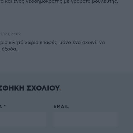
α και ένας νεοδημοκράτης με γραβάτα βουλευτής,
.2023, 22:09
ωρισ κινητό χωρισ επαφές..μόνο ένα σχοινί...να
 έξοδα..
ΣΘΗΚΗ ΣΧΟΛΙΟΥ
 *
EMAIL