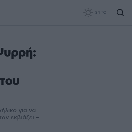
34
°C
Ψυρρή:
 του
ήλικο για να
τον εκβιάζει –