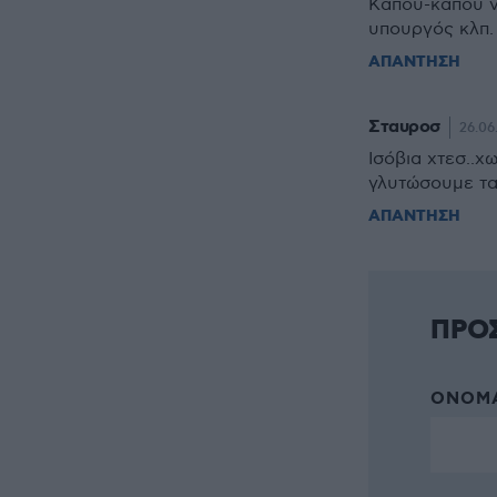
Κάπου-κάπου ν
υπουργός κλπ.
ΑΠΑΝΤΗΣΗ
Σταυροσ
26.06
Ισόβια χτεσ..χ
γλυτώσουμε τα
ΑΠΑΝΤΗΣΗ
ΠΡΟ
ΌΝΟΜΑ