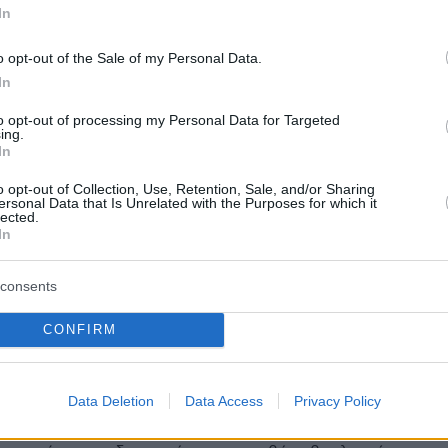
In
Η λαβή Χάιμλιχ της 16χρονης έσωσε το παιδί
o opt-out of the Sale of my Personal Data.
ν από αγγούρι - «Όλοι μπορούν να το
In
to opt-out of processing my Personal Data for Targeted
ing.
In
protothema.gr στο Google News
το
και μάθετε πρώτοι
o opt-out of Collection, Use, Retention, Sale, and/or Sharing
ersonal Data that Is Unrelated with the Purposes for which it
εις
lected.
In
Ειδήσεις
 τελευταίες
από την Ελλάδα και τον Κόσμο, τη
Protothema.gr
μβαίνουν, στο
consents
ΙΑ
ΠΡΟΣΘΗΚΗ ΣΧΟΛΙΟΥ
CONFIRM
(2)
Data Deletion
Data Access
Privacy Policy
023, 08:06
ηματίες.....ψιλικατζήδες, περιπτεράδες, υδραυλικοί κλπ.