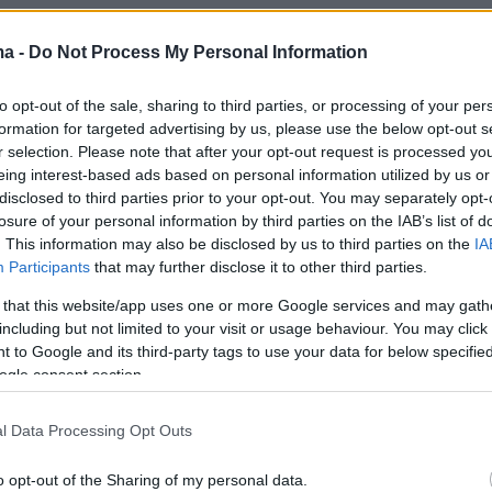
εί ότι ο
50χρονος
συνελήφθη την περασμένη
ma -
Do Not Process My Personal Information
ιτα από καταγγελία της οικογένειας του
to opt-out of the sale, sharing to third parties, or processing of your per
 στην κατοχή του βρέθηκαν σκληροί δίσκοι με
formation for targeted advertising by us, please use the below opt-out s
γραφίας ανηλίκων, ναρκωτικές ουσίες και ένα
r selection. Please note that after your opt-out request is processed y
πλο με τέσσερα φυσίγγια.
eing interest-based ads based on personal information utilized by us or
disclosed to third parties prior to your opt-out. You may separately opt-
losure of your personal information by third parties on the IAB’s list of
. This information may also be disclosed by us to third parties on the
IA
ήμερα:
Participants
that may further disclose it to other third parties.
 that this website/app uses one or more Google services and may gath
 η νέα κυβέρνηση του Κυριάκου Μητσοτάκη -
including but not limited to your visit or usage behaviour. You may click 
 to Google and its third-party tags to use your data for below specifi
τα ονόματα
ogle consent section.
3: Έληξε το θρίλερ σε Α' Αθήνας, Β' Πειραιά,
l Data Processing Opt Outs
ην Δυτική Αττική - Ποιοι μένουν εκτός
o opt-out of the Sharing of my personal data.
ποιοι μπαίνουν