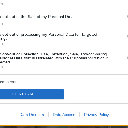
In
ης χρόνια, τέσσερις φορές έχει κάνει ΚΑΡΠΑ
σει και δύο άτομα από πνιγμό.
o opt-out of the Sale of my Personal Data.
In
ρίζει πολύ καλά πώς να αντιδράσει σε
to opt-out of processing my Personal Data for Targeted
 καταστάσεις
καθώς είναι πιστοποιημένη
ing.
In
α τελευταία 7 χρόνια στο Kids Save Lives και 
o opt-out of Collection, Use, Retention, Sale, and/or Sharing
κπαιδεύτρια σε όλη την Ευρώπη.
ersonal Data that Is Unrelated with the Purposes for which it
lected.
In
ο: Η λαβή Χάιμλιχ της 16χρονης έσωσε το παιδί
consents
ν - «Όλοι μπορούν να το κάνουν»
CONFIRM
Data Deletion
Data Access
Privacy Policy