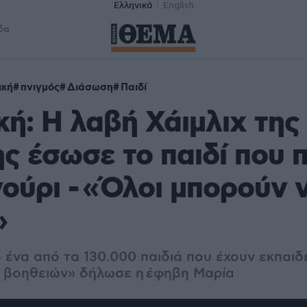
Ελληνικά
English
δα
ική
πνιγμός
Διάσωση
Παιδί
κή: Η λαβή Χάιμλιχ της
ς έσωσε το παιδί που 
ούρι - «Όλοι μπορούν 
»
 ένα από τα 130.000 παιδιά που έχουν εκπαιδ
 βοηθειών» δήλωσε η έφηβη Μαρία