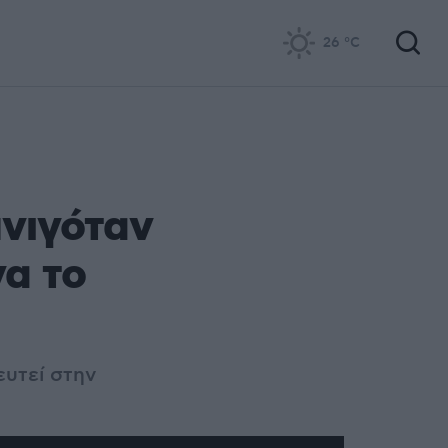
26
°C
πνιγόταν
να το
ευτεί στην