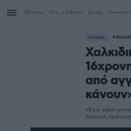
Games
Όλες οι Ειδήσεις
Ελλάδα
Πρωτοσέλι
Χαλκιδ
ΕΛΛΑΔΑ
Χαλκιδι
16χρονη
από αγγ
κάνουν
«Εγώ είμαι μόνο
παροχή πρώτων