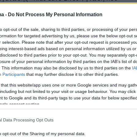
 σωτήρια για το μικρό παιδί που πνιγόταν από
ma -
Do Not Process My Personal Information
to opt-out of the sale, sharing to third parties, or processing of your per
er(eexbs1jkdkewvzn, v-ctmjam0fobi9)
formation for targeted advertising by us, please use the below opt-out s
r selection. Please note that after your opt-out request is processed y
eing interest-based ads based on personal information utilized by us or
disclosed to third parties prior to your opt-out. You may separately opt-
losure of your personal information by third parties on the IAB’s list of
. This information may also be disclosed by us to third parties on the
IA
ούν να σώζουν ζωές,
εγώ είμαι μόνο ένα από
Participants
that may further disclose it to other third parties.
παιδιά που έχουν εκπαιδευτεί στην παροχή
 that this website/app uses one or more Google services and may gath
θειών μέσω του Kids Save Lives
» τόνισε η
including but not limited to your visit or usage behaviour. You may click 
 to Google and its third-party tags to use your data for below specifi
εκπαιδεύτρια πρώτων βοηθειών της Ευρώπης
ogle consent section.
για την ηρωική της πράξη.
l Data Processing Opt Outs
 είναι η πρώτη φορά που η 16χρονη σώζει
o opt-out of the Sharing of my personal data.
ία έχει επέμβει σωτήρια άλλες επτά φορές