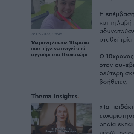
Η επέμβαση
και τη λαβή 
αδυνατούσε
26.06.2023, 08:45
σταθεί τρία
16χρονη έσωσε 10χρονο
που πήγε να πνιγεί από
αγγούρι στο Πευκοχώρι
Ο 10χρονος
όταν συνέβη
δεύτερη σκέ
βοήθειες.
Thema Insights
«
Το παιδάκι
ευχαρίστησ
οποία εκπαι
μέσω της ο