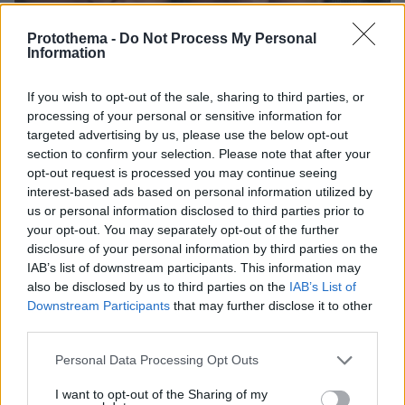
Protothema -
Do Not Process My Personal
Information
If you wish to opt-out of the sale, sharing to third parties, or
processing of your personal or sensitive information for
targeted advertising by us, please use the below opt-out
section to confirm your selection. Please note that after your
opt-out request is processed you may continue seeing
08.08.2026, 16:05
interest-based ads based on personal information utilized by
Θρήνος για τον Μέσι: Πέθανε στα 68 του χρόνια ο
us or personal information disclosed to third parties prior to
πατέρας του, Χόρχε - Υπήρξε ο μέντορας και
your opt-out. You may separately opt-out of the further
ατζέντης του μέχρι την τελευταία στιγμή
disclosure of your personal information by third parties on the
IAB’s list of downstream participants. This information may
also be disclosed by us to third parties on the
IAB’s List of
Συνέντευξη ποταμός του Χάντερ
Μπάιντεν: Ο πατέρας μου έχει
Downstream Participants
that may further disclose it to other
μεταστάσεις στα οστά - Έπινα 4 λίτρα
third parties.
βότκα τη μέρα, κάπνιζα κρακ κάθε 15
λεπτά
Please note that this website/app uses one or more Google
Personal Data Processing Opt Outs
services and may gather and store information including but
32
08.08.2026, 14:25
not limited to your visit or usage behaviour. You may click to
I want to opt-out of the Sharing of my