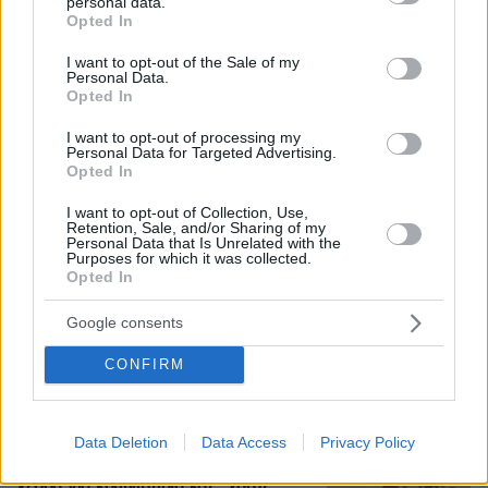
personal data.
grant or deny consent to Google and its third-party tags to
Opted In
use your data for below specified purposes in below Google
Τι έγραφαν οι ξένοι ανταποκριτές σε
consent section.
I want to opt-out of the Sale of my
τηλεγραφήματά τους από τη Μικρά
Personal Data.
Ασία το 1921
Opted In
89
08.08.2026, 10:26
I want to opt-out of processing my
Personal Data for Targeted Advertising.
Opted In
I want to opt-out of Collection, Use,
Retention, Sale, and/or Sharing of my
Ανάλυση: Γιατί ο αρχηγός των
Personal Data that Is Unrelated with the
αμερικανικών Ενόπλων Δυνάμεων
Purposes for which it was collected.
ψάχνει απεμπλοκή από το Ιράν - Οι
Opted In
φόβοι για μια νέα κλιμάκωση και οι
ελλείψεις σε πυρομαχικά
Google consents
4
πριν μία ώρα
CONFIRM
Για αμύθητο συμβόλαιο του Σαλάχ
Data Deletion
Data Access
Privacy Policy
γράφουν στην Τουρκία: Θα παίρνει 30
εκατομμύρια τον χρόνο, προβλέπονται
έξοδα για κομμωτήρια και... χαρτί