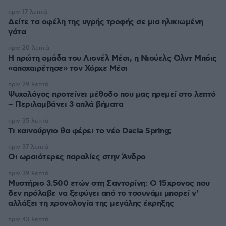
πριν 17 λεπτά
Δείτε τα οφέλη της υγρής τροφής σε μια ηλικιωμένη
γάτα
πριν 20 λεπτά
Η πρώτη ομάδα του Λιονέλ Μέσι, η Νιούελς Ολντ Μπόις
«αποχαιρέτησε» τον Χόρχε Μέσι
πριν 29 λεπτά
Ψυχολόγος προτείνει μέθοδο που μας ηρεμεί στο λεπτό
– Περιλαμβάνει 3 απλά βήματα
πριν 35 λεπτά
Τι καινούργιο θα φέρει το νέο Dacia Spring;
πριν 37 λεπτά
Οι ωραιότερες παραλίες στην Άνδρο
πριν 39 λεπτά
Μυστήριο 3.500 ετών στη Σαντορίνη: Ο 15χρονος που
δεν πρόλαβε να ξεφύγει από το τσουνάμι μπορεί ν'
αλλάξει τη χρονολογία της μεγάλης έκρηξης
πριν 43 λεπτά