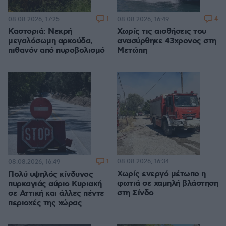
1
4
08.08.2026, 17:25
08.08.2026, 16:49
Καστοριά: Νεκρή
Χωρίς τις αισθήσεις του
μεγαλόσωμη αρκούδα,
ανασύρθηκε 43χρονος στη
πιθανόν από πυροβολισμό
Μετώπη
1
08.08.2026, 16:34
08.08.2026, 16:49
Χωρίς ενεργό μέτωπο η
Πολύ υψηλός κίνδυνος
φωτιά σε χαμηλή βλάστηση
πυρκαγιάς αύριο Κυριακή
στη Σίνδο
σε Αττική και άλλες πέντε
περιοχές της χώρας