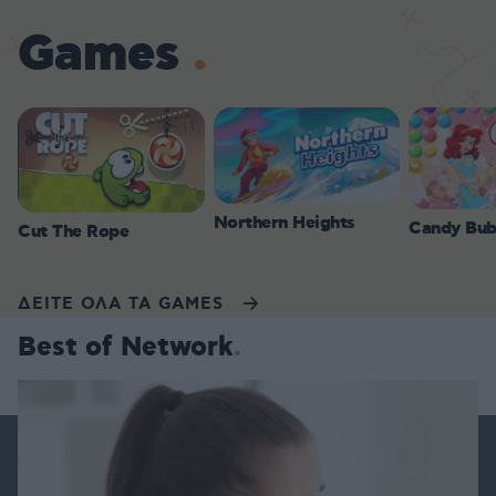
Games
Northern Heights
Candy Bub
Cut The Rope
ΔΕΙΤΕ ΟΛΑ ΤΑ GAMES
Best of Network