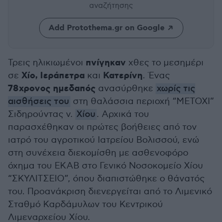
αναζήτησης
Add Protothema.gr on Google
πνίγηκαν
Τρεις ηλικιωμένοι
χθες το μεσημέρι
Χίο, Ιεράπετρα
Κατερίνη
σε
και
. Ένας
78χρονος ημεδαπός
ανασύρθηκε
χωρίς τις
αισθήσεις του
στη θαλάσσια περιοχή “ΜΕΤΟΧΙ”
Σιδηρούντας ν.
Χίου
. Αρχικά του
παρασχέθηκαν οι πρώτες βοήθειες από τον
ιατρό του αγροτικού Ιατρείου Βολισσού, ενώ
στη συνέχεια διεκομίσθη με ασθενοφόρο
όχημα του ΕΚΑΒ στο Γενικό Νοσοκομείο Χίου
“ΣΚΥΛΙΤΣΕΙΟ”, όπου διαπιστώθηκε ο θάνατός
του. Προανάκριση διενεργείται από το Λιμενικό
Σταθμό Καρδάμυλων του Κεντρικού
Λιμεναρχείου Χίου.