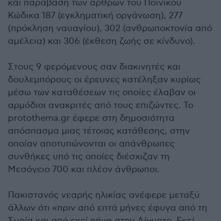
και παράβαση των άρθρων του Ποινικού
Κώδικα 187 (εγκληματική οργάνωση), 277
(πρόκληση ναυαγίου), 302 (ανθρωποκτονία από
αμέλεια) και 306 (έκθεση ζωής σε κίνδυνο).
Στους 9 φερόμενους σαν διακινητές και
δουλεμπόρους οι έρευνες κατέληξαν κυρίως
μέσω των καταθέσεων τις οποίες έλαβαν οι
αρμόδιοι ανακριτές από τους επιζώντες. Το
protothema.gr έφερε στη δημοσιότητα
απόσπασμα μιας τέτοιας κατάθεσης, στην
οποίαν αποτυπώνονται οι απάνθρωπες
συνθήκες υπό τις οποίες διέσχιζαν τη
Μεσόγειο 700 και πλέον άνθρωποι.
Πακιστανός νεαρής ηλικίας ανέφερε μεταξύ
άλλων ότι «πριν από επτά μήνες έφυγα από τη
Συρία και από εκεί πήγα στην Αίγυπτο. Εκεί