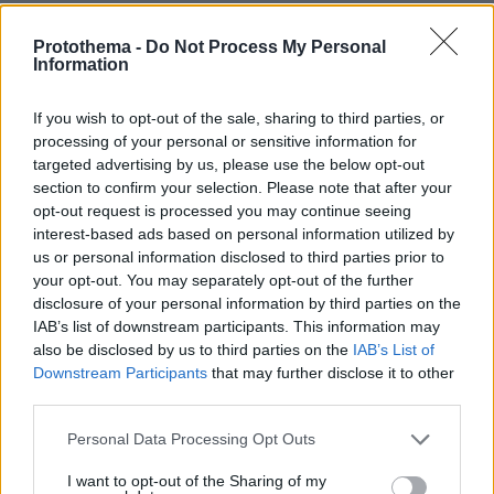
Η εν λόγω ομάδα έχει εγκατασταθεί στο κτήριο
Protothema -
Do Not Process My Personal
«Κεράνης» του Υπουργείου Μετανάστευσης
Information
και Ασύλου (Λεωφόρος Θηβών 196-198, Άγιος
Ιωάννης Ρέντη-Νίκαιας), ενώ έχει τεθεί σε
If you wish to opt-out of the sale, sharing to third parties, or
λειτουργία τηλεφωνικό κέντρο για τη συλλογή
processing of your personal or sensitive information for
πληροφοριών. Το τηλέφωνο και τo email
targeted advertising by us, please use the below opt-out
section to confirm your selection. Please note that after your
επικοινωνίας με την Ελληνική Ομάδα είναι τo
opt-out request is processed you may continue seeing
2131386000 και το dvi@astynomia.gr,
interest-based ads based on personal information utilized by
αντίστοιχα. Οι ενδιαφερόμενοι μπορούν να
us or personal information disclosed to third parties prior to
επικοινωνούν από το Σάββατο 17 Ιουνίου 2023
your opt-out. You may separately opt-out of the further
disclosure of your personal information by third parties on the
κατά τις ώρες 09.00 έως 19.00 σε καθημερινή
IAB’s list of downstream participants. This information may
βάση, στα αγγλικά, αραβικά, παστό και
also be disclosed by us to third parties on the
IAB’s List of
ουρντού.
Downstream Participants
that may further disclose it to other
third parties.
Η ελληνική ομάδα DVI, έχει αναλάβει το
Please note that this website/app uses one or more Google
Personal Data Processing Opt Outs
ανθρωπιστικό έργο της αναγνώρισης των
services and may gather and store information including but
θυμάτων από το ναυάγιο, σε συνεργασία με το
not limited to your visit or usage behaviour. You may click to
I want to opt-out of the Sharing of my