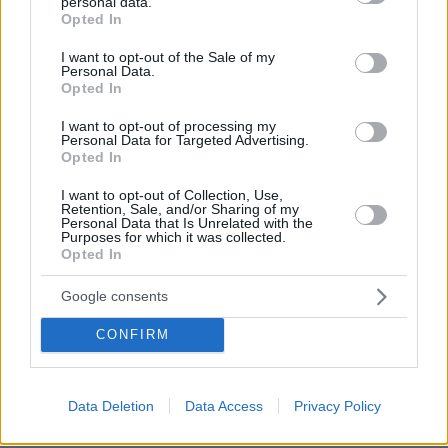
personal data.
grant or deny consent to Google and its third-party tags to
Κεντρικό Λιμεναρχείο Καλαμάτας, την Γενική
Opted In
use your data for below specified purposes in below Google
Γραμματεία Υποδοχής Αιτούντων Άσυλο του
consent section.
I want to opt-out of the Sale of my
Υπουργείου Μετανάστευσης και Ασύλου και
Personal Data.
Opted In
της Γενικής Γραμματείας Πολιτικής
Προστασίας.
I want to opt-out of processing my
Personal Data for Targeted Advertising.
Opted In
Στο κτήριο Κεράνης, επίσης, θα γίνεται η
υποδοχή των συγγενών των θυμάτων για την
I want to opt-out of Collection, Use,
Retention, Sale, and/or Sharing of my
εξέτασή τους και τη λήψη βιολογικού υλικού
Personal Data that Is Unrelated with the
Purposes for which it was collected.
(DNA), κατόπιν σχετικής συνεννόησης μαζί
Opted In
τους.
Google consents
Σχετικά με ένα αμφιλεγόμενο και
CONFIRM
πολυσυζητημένο σημείο, το σχοινί το οποίο
έριξε σκάφος του λιμενικού στο αλιευτικό
σκάφος λίγο πριν από τη βύθισή του, ο
Data Deletion
Data Access
Privacy Policy
κυβερνητικός εκπρόσωπος, Ηλίας Σιακαντάρης