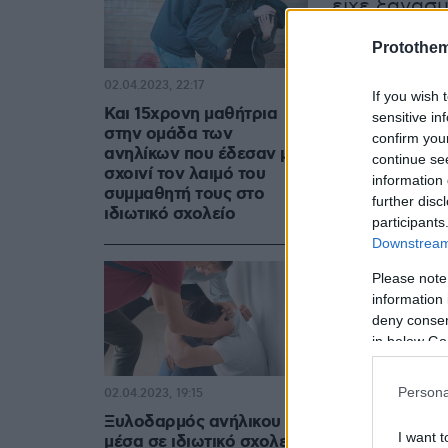
είχε ξανασυ
bullying
με 
Protothe
02.04.2023, 22:17
If you wish 
Και 15χρονη μαθήτρια
sensitive in
στην ομάδα των
confirm you
ανηλίκων που έδεσαν με
continue se
σχοινί τον λαιμό του
information 
συμμαθητή τους στο
further disc
ιδιωτικό σχολείο
participants
Downstream 
Please note
information 
deny consent
in below Go
Persona
02.04.2023, 19:15
Ξυλοδαρμός ανήλικου
I want t
μέσα σε ιδιωτικό σχολείο