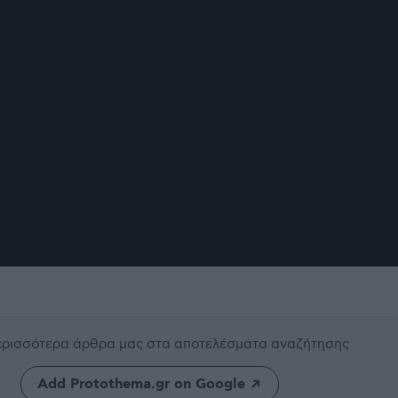
περισσότερα άρθρα μας
στα αποτελέσματα αναζήτησης
Add Protothema.gr on Google