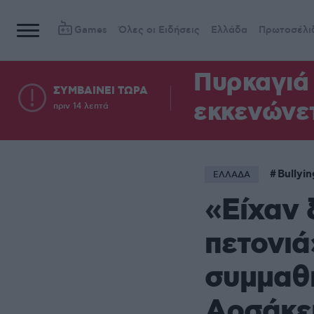
Games
Όλες οι Ειδήσεις
Ελλάδα
Πρωτοσέλι
Πυρκαγιά 
ΣΥΜΒΑΙΝΕΙ ΤΩΡΑ
εκκενώνετ
πριν 14 λεπτά
Bullyin
ΕΛΛΑΔΑ
«Είχαν 
πετονιά
συμμαθη
Αρσάκε