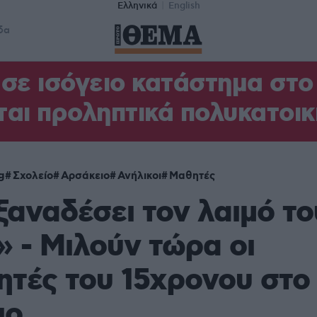
Ελληνικά
English
δα
σε ισόγειο κατάστημα στ
αι προληπτικά πολυκατοικ
g
Σχολείο
Αρσάκειο
Ανήλικοι
Μαθητές
ξαναδέσει τον λαιμό το
» - Μιλούν τώρα οι
τές του 15χρονου στο
ιο