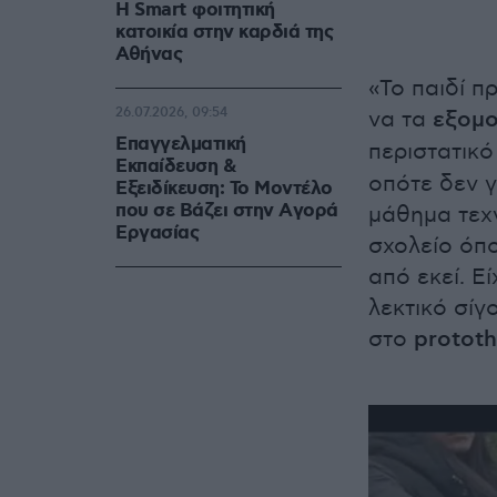
Η Smart φοιτητική
κατοικία στην καρδιά της
Αθήνας
«Το παιδί π
26.07.2026, 09:54
να τα
εξομο
Επαγγελματική
περιστατικό
Εκπαίδευση &
οπότε δεν γ
Εξειδίκευση: Το Mοντέλο
που σε Bάζει στην Aγορά
μάθημα τεχν
Eργασίας
σχολείο όπ
από εκεί. Ε
λεκτικό σί
στο
protot