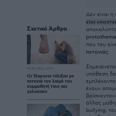
Δεν είναι 
είχε υποστεί
Σχετικά Άρθρα
αποκαλύπτο
protothema.
που του είχ
πετονιάς.
Σημειώνεται
03.04.2023, 07:51
υπόθεση δε
Οι 15χρονοι τύλιξαν με
εμπλέκοντα
πετονιά τον λαιμό του
συμμαθητή τους και
έχουν απομ
γελούσαν
βρίσκονται»
άλλος μαθη
bullying
, τ