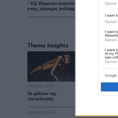
- Έξι 15χρονοι εναντίον
Opted 
ενός, τέσσερις συλλήψεις
I want t
Opted 
I want 
Advertis
Opted 
Thema Insights
I want t
of my P
was col
Opted 
Google 
27.07.2026, 06:00
Το μέλλον της
τεχνολογίας
03.08.2026, 10:56