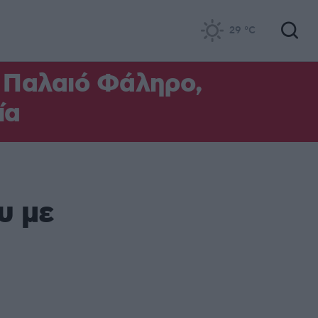
29
°C
ο Παλαιό Φάληρο,
ία
υ με