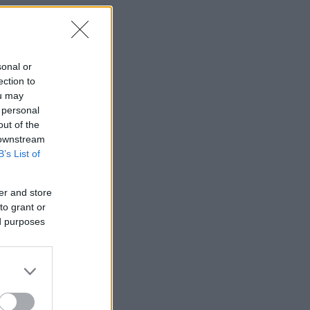
sonal or
ection to
ou may
 personal
out of the
 downstream
B’s List of
er and store
to grant or
ed purposes