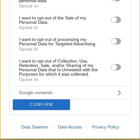
personal data.
grant or deny consent to Google and its third-party tags to
Opted In
use your data for below specified purposes in below Google
987
consent section.
I want to opt-out of the Sale of my
22.03.2023, 16:02
Personal Data.
Ελεύθερα, η ατιμωρησία είναι πλήρης και για τα
Opted In
πάντα. Συνεχίζω να απορώ γιατί οι μάχιμοι
I want to opt-out of processing my
αστυνομικοί, τα παλληκάρια των 800 ευρώ,
Personal Data for Targeted Advertising.
νοιάζονται να κάνουν τη δουλειά τους, όταν το
Opted In
σύστημα είναι σάπιο και σουρωτήρι και δεν αφήνουν
I want to opt-out of Collection, Use,
το ρδέλο να καεί και να σφαχθεί. Οι τοξότες
Retention, Sale, and/or Sharing of my
ψηφοφόροι και νομοθέτες τους καθαρά νοιάζονται
Personal Data that Is Unrelated with the
Purposes for which it was collected.
περισσότερο για τους εγκληματίες. Ο άλλος με το
Opted In
γερανό τις προάλλες θα μπλέξει γιατί προσπάθησε να
σώσει τη ζωή του από καθάρματα δολοφόνους.
Google consents
ΑΠΑΝΤΗΣΗ
CONFIRM
XY
22.03.2023, 17:20
Ήθελα να σπάσω την τηλεόραση όταν άκουσα την
Data Deletion
Data Access
Privacy Policy
κλώσσα στη θαλπωρή του στούντιο της πρωινής
εκπομπής της ΕΡΤ να τον κατακρίνει γιατί λέει