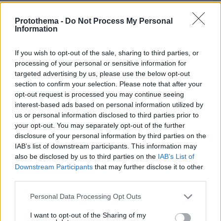
aaa
Protothema -
Do Not Process My Personal
22.03.2023, 16:12
Information
Αυτα τα νεα σημερα απο το κουλισταν
ΑΠΑΝΤΗΣΗ
If you wish to opt-out of the sale, sharing to third parties, or
processing of your personal or sensitive information for
ARIS3
targeted advertising by us, please use the below opt-out
22.03.2023, 18:08
section to confirm your selection. Please note that after your
Αν δεν έχεις να πεις κάτι επί της ουσίας καλύτερα
opt-out request is processed you may continue seeing
μη λες- γράφεις τίποτα. Το σχόλιο σου δείχνει ότι
interest-based ads based on personal information utilized by
είσαι το λιγοτερο εμπαθείς και βραδυνους
us or personal information disclosed to third parties prior to
your opt-out. You may separately opt-out of the further
ΑΠΑΝΤΗΣΗ
disclosure of your personal information by third parties on the
IAB’s list of downstream participants. This information may
5Zalis
also be disclosed by us to third parties on the
IAB’s List of
22.03.2023, 16:38
Downstream Participants
that may further disclose it to other
@aaa... δηλαδη τι ακριβως προσπαθεις να μας
third parties.
πεις με αυτο το σχολιο; οτι εισαι ευφυης(!) και
Please note that this website/app uses one or more Google
Personal Data Processing Opt Outs
ικανός(!) να γράφεις εποικοδομητικά σχόλια;
services and may gather and store information including but
ΑΠΑΝΤΗΣΗ
not limited to your visit or usage behaviour. You may click to
I want to opt-out of the Sharing of my