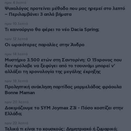
πριν 4 λεπτά
Ψυχολόγος προτείνει μέθοδο που μας ηρεμεί στο λεπτό
– Περιλαμβάνει 3 απλά βήματα
πριν 10 λεπτά
Τι καινούργιο θα φέρει το νέο Dacia Spring;
πριν 12 λεπτά
Οι ωραιότερες παραλίες στην Άνδρο
πριν 14 λεπτά
Μυστήριο 3.500 ετών στη Σαντορίνη: Ο 15χρονος που
δεν πρόλαβε να ξεφύγει από το τσουνάμι μπορεί ν'
αλλάξει τη χρονολογία της μεγάλης έκρηξης
πριν 18 λεπτά
Προληπτική ανάκληση παρτίδας μαρμελάδας φράουλα
Bonne Maman
πριν 20 λεπτά
Δοκιμάζουμε το SYM Joymax Z3i - Πόσο κοστίζει στην
Ελλάδα;
πριν 22 λεπτά
Τελικά τι είναι το κουσκούς: Δημητριακό ή ζυμαρικό;