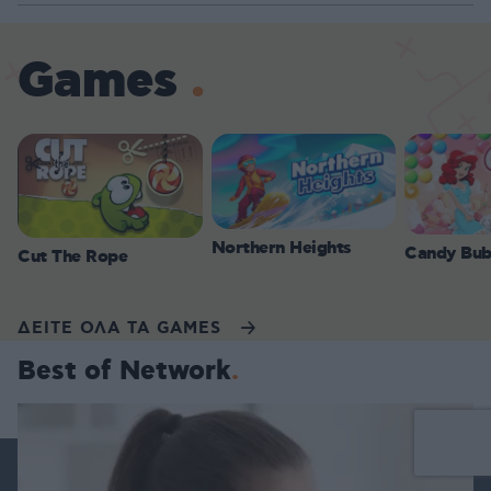
Games
Northern Heights
Candy Bub
Cut The Rope
ΔΕΙΤΕ ΟΛΑ ΤΑ GAMES
Best of Network