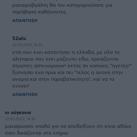
μαχαιροβγάλτη θα τον κατηγορούσατε για
παράβαση καθήκοντος
ΑΠΑΝΤΗΣΗ
5Zalis
22.03.2023, 16:14
ετσι που εχει καταντησει η ελλαδα, με ολο το
αληταριο που εχει μαζευτει εδω, χρειαζονται
στρατιες αστυνομικων! εκτος αν καποιος "ηγετης!"
ξυπνησει ενα πρωι και πει "τελος η ανοχη στην
ανομια και στην παραβατικοτητα", και να το
εννοει!
ΑΠΑΝΤΗΣΗ
οι ούγκανοι
22.03.2023, 14:36
μαχαίρωσαν οπαδό για να αποδείξουν ότι είναι αθώοι
όσοι δικάζονται στο χτήριο