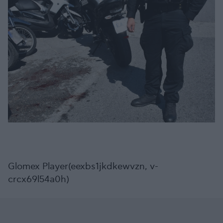
Glomex Player(eexbs1jkdkewvzn, v-
crcx69l54a0h)