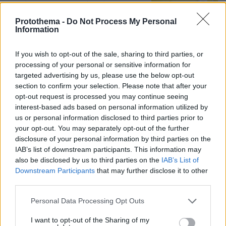
που έχουν καταγραφεί ποτέ
Protothema -
Do Not Process My Personal
2
06.08.2026, 07:14
Information
Loaded
:
100.00%
If you wish to opt-out of the sale, sharing to third parties, or
processing of your personal or sensitive information for
Εν ψυχρώ δολοφονία ζευγαριού σε
targeted advertising by us, please use the below opt-out
μπαρ στην Κολομβία: Η γυναίκα
section to confirm your selection. Please note that after your
προσπάθησε να προστατεύσει τον
opt-out request is processed you may continue seeing
άνδρα της, ήταν γονείς 6χρονου
interest-based ads based on personal information utilized by
κοριτσιού, δείτε βίντεο
us or personal information disclosed to third parties prior to
4
06.08.2026, 06:25
your opt-out. You may separately opt-out of the further
disclosure of your personal information by third parties on the
IAB’s list of downstream participants. This information may
«Να είναι γαλήνια τα νερά του
also be disclosed by us to third parties on the
IAB’s List of
τελευταίου σου ταξιδιού»: Συγκινεί ο
Downstream Participants
that may further disclose it to other
αδελφός του υπάρχου του Superferry
third parties.
που βρέθηκε νεκρός στην καμπίνα του
Please note that this website/app uses one or more Google
Personal Data Processing Opt Outs
06.08.2026, 08:25
services and may gather and store information including but
not limited to your visit or usage behaviour. You may click to
I want to opt-out of the Sharing of my