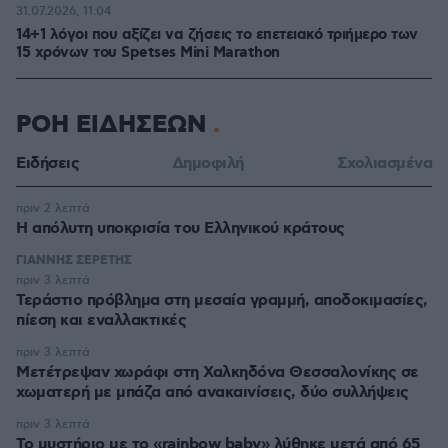
31.07.2026, 11:04
14+1 λόγοι που αξίζει να ζήσεις το επετειακό τριήμερο των
15 χρόνων του Spetses Mini Marathon
ΡΟΗ ΕΙΔΗΣΕΩΝ
Ειδήσεις
Δημοφιλή
Σχολιασμένα
πριν 2 λεπτά
Η απόλυτη υποκρισία του Ελληνικού κράτους
ΓΙΑΝΝΗΣ ΣΕΡΕΤΗΣ
πριν 3 λεπτά
Τεράστιο πρόβλημα στη μεσαία γραμμή, αποδοκιμασίες,
πίεση και εναλλακτικές
πριν 3 λεπτά
Μετέτρεψαν χωράφι στη Χαλκηδόνα Θεσσαλονίκης σε
χωματερή με μπάζα από ανακαινίσεις, δύο συλλήψεις
πριν 3 λεπτά
Το μυστήριο με το «rainbow baby» λύθηκε μετά από 65