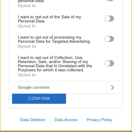
personal data.
grant or deny consent to Google and its third-party tags to
Opted In
use your data for below specified purposes in below Google
Πώς μπήκε η γαλλική σφραγίδα στο
consent section.
I want to opt-out of the Sale of my
καλώδιο Ελλάδας-Κύπρου: Η
Personal Data.
γεωπολιτική σημασία της εμπλοκής
Opted In
της Meridiam
I want to opt-out of processing my
14
06.08.2026, 07:23
Personal Data for Targeted Advertising.
Opted In
I want to opt-out of Collection, Use,
Retention, Sale, and/or Sharing of my
Personal Data that Is Unrelated with the
Games
Purposes for which it was collected.
Opted In
Google consents
CONFIRM
Northern Heights
Data Deletion
Data Access
Privacy Policy
Candy Bub
Cut The Rope