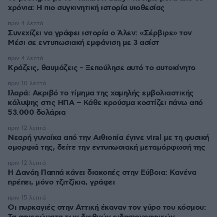
χρόνια: Η πιο συγκινητική ιστορία υιοθεσίας
πριν 4 λεπτά
Συνεχίζει να γράφει ιστορία ο Άλεν: «Σέρβιρε» τον
Μέσι σε εντυπωσιακή εμφάνιση με 3 ασίστ
πριν 4 λεπτά
Κράζεις, θαυμάζεις - Ξεπούλησε αυτό το αυτοκίνητο
πριν 10 λεπτά
Ιλαρά: Ακριβό το τίμημα της χαμηλής εμβολιαστικής
κάλυψης στις ΗΠΑ – Κάθε κρούσμα κοστίζει πάνω από
53.000 δολάρια
πριν 12 λεπτά
Νεαρή γυναίκα από την Αιθιοπία έγινε viral με τη φυσική
ομορφιά της, δείτε την εντυπωσιακή μεταμόρφωσή της
πριν 12 λεπτά
Η Δανάη Παππά κάνει διακοπές στην Εύβοια: Κανένα
πρέπει, μόνο τζιτζίκια, γράφει
πριν 15 λεπτά
Οι πυρκαγιές στην Αττική έκαναν τον γύρο του κόσμου: