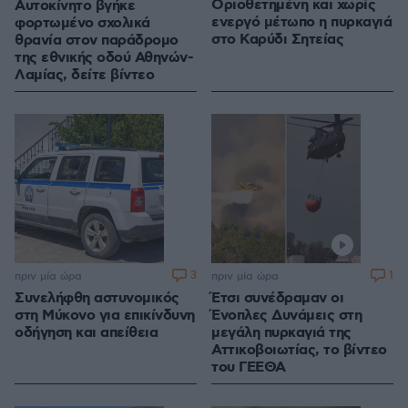
Οριοθετημένη και χωρίς
Αυτοκίνητο βγήκε
ενεργό μέτωπο η πυρκαγιά
φορτωμένο σχολικά
στο Καρύδι Σητείας
θρανία στον παράδρομο
της εθνικής οδού Αθηνών-
Λαμίας, δείτε βίντεο
3
1
πριν μία ώρα
πριν μία ώρα
Συνελήφθη αστυνομικός
Έτσι συνέδραμαν οι
στη Μύκονο για επικίνδυνη
Ένοπλες Δυνάμεις στη
οδήγηση και απείθεια
μεγάλη πυρκαγιά της
Αττικοβοιωτίας, το βίντεο
του ΓΕΕΘΑ