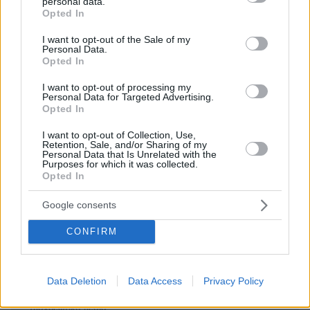
personal data.
grant or deny consent to Google and its third-party tags to
Opted In
use your data for below specified purposes in below Google
consent section.
I want to opt-out of the Sale of my
Personal Data.
Opted In
ΣΧΌΛΙΟ *
I want to opt-out of processing my
Personal Data for Targeted Advertising.
Opted In
I want to opt-out of Collection, Use,
Retention, Sale, and/or Sharing of my
Personal Data that Is Unrelated with the
Purposes for which it was collected.
Opted In
Απομένουν
2500
χαρακτήρες
Google consents
CONFIRM
Data Deletion
Data Access
Privacy Policy
* Υποχρεωτικά πεδία