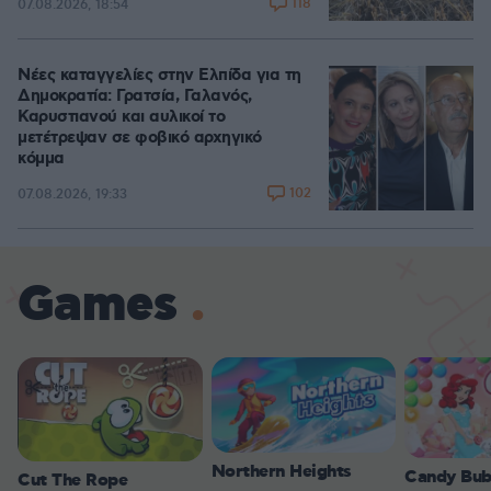
118
07.08.2026, 18:54
Νέες καταγγελίες στην Ελπίδα για τη
Δημοκρατία: Γρατσία, Γαλανός,
Καρυστιανού και αυλικοί το
μετέτρεψαν σε φοβικό αρχηγικό
κόμμα
102
07.08.2026, 19:33
Games
Northern Heights
Candy Bub
Cut The Rope