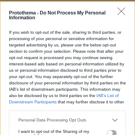
ΑΠΑΝΤΗΣΗ
Protothema -
Do Not Process My Personal
Information
Νικ
06.02.2019, 15:17
If you wish to opt-out of the sale, sharing to third parties, or
Καιρος ηταν. Να δουμε να θα παραμεινει στην
processing of your personal or sensitive information for
Ελλαδα ο Μαντουβαλος για την επομενη και
targeted advertising by us, please use the below opt-out
τελευταια δικη για αυτην την υποθεση.
section to confirm your selection. Please note that after your
opt-out request is processed you may continue seeing
ΑΠΑΝΤΗΣΗ
interest-based ads based on personal information utilized by
us or personal information disclosed to third parties prior to
your opt-out. You may separately opt-out of the further
ΠΡΟΣΘΗΚΗ ΣΧΟΛΙΟΥ
disclosure of your personal information by third parties on the
IAB’s list of downstream participants. This information may
ΌΝΟΜΑ *
also be disclosed by us to third parties on the
IAB’s List of
Downstream Participants
that may further disclose it to other
third parties.
Please note that this website/app uses one or more Google
Personal Data Processing Opt Outs
services and may gather and store information including but
EMAIL
not limited to your visit or usage behaviour. You may click to
I want to opt-out of the Sharing of my