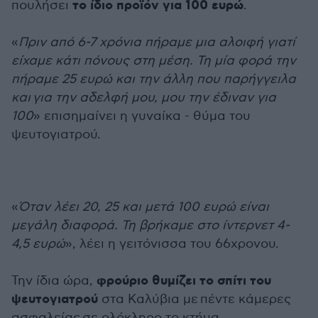
το ίδιο προϊόν για 100 ευρώ
πουλήσει
.
«
Πριν από 6-7 χρόνια πήραμε μια αλοιφή γιατί
είχαμε κάτι πόνους στη μέση. Τη μία φορά την
πήραμε 25 ευρώ και την άλλη που παρήγγειλα
και για την αδελφή μου, μου την έδιναν για
100
» επισημαίνει η γυναίκα - θύμα του
ψευτογιατρού.
«
Όταν λέει 20, 25 και μετά 100 ευρώ είναι
μεγάλη διαφορά. Τη βρήκαμε στο ίντερνετ 4-
4,5 ευρώ
», λέει η γειτόνισσα του 66χρονου.
φρούριο θυμίζει το σπίτι του
Την ίδια ώρα,
ψευτογιατρού
στα Καλύβια με πέντε κάμερες
ασφαλείας σε ολόκληρο το κτήμα.