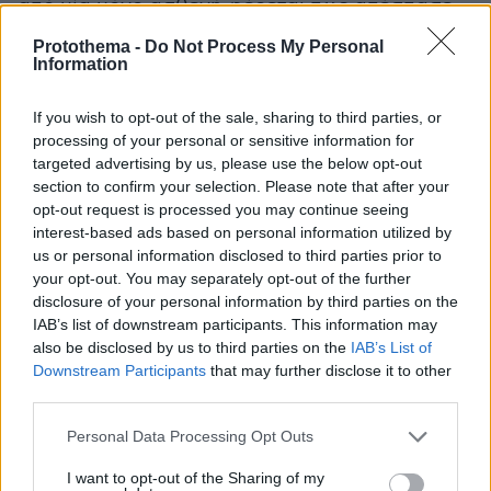
από μία μόνο ασθενή φέρεται πως απέσπασε
περισσότερα από 150.000 ευρώ. Ο
Protothema -
Do Not Process My Personal
φυσιοθεραπευτής που παρίστανε τον γιατρό,
Information
φαίνεται πως συνεργαζόταν με έναν
If you wish to opt-out of the sale, sharing to third parties, or
ηλικιωμένο Γερμανό γιατρό που έχει έδρα το
processing of your personal or sensitive information for
ομόσπονδο κρατίδιο της Βάδης- Βυρτεμβέργης.
targeted advertising by us, please use the below opt-out
Το οφελος που είχαν αποκομίσει εκτιμάται ότι
section to confirm your selection. Please note that after your
είναι πάνω από 1 εκατομμύριο ευρώ, ενώ
opt-out request is processed you may continue seeing
θύματά τους υπάρχουν σε διάφορες περιοχές
interest-based ads based on personal information utilized by
us or personal information disclosed to third parties prior to
στη χώρα.
your opt-out. You may separately opt-out of the further
disclosure of your personal information by third parties on the
Ειδήσεις σήμερα:
IAB’s list of downstream participants. This information may
also be disclosed by us to third parties on the
IAB’s List of
Downstream Participants
that may further disclose it to other
Στο μικροσκόπιο των Αρχών χειρόγραφες
third parties.
σημειώσεις των 7 στην Πάτρα που «δείχνουν»
επιθέσεις
Please note that this website/app uses one or more Google
Personal Data Processing Opt Outs
services and may gather and store information including but
not limited to your visit or usage behaviour. You may click to
I want to opt-out of the Sharing of my