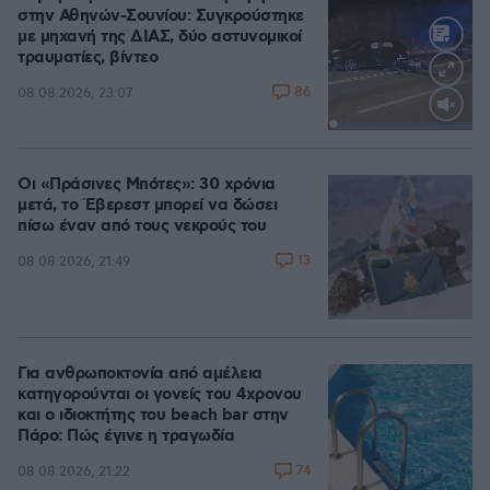
στην Αθηνών-Σουνίου: Συγκρούστηκε
με μηχανή της ΔΙΑΣ, δύο αστυνομικοί
τραυματίες, βίντεο
86
08.08.2026, 23:07
Loaded
:
100.00%
Οι «Πράσινες Μπότες»: 30 χρόνια
μετά, το Έβερεστ μπορεί να δώσει
πίσω έναν από τους νεκρούς του
13
08.08.2026, 21:49
Για ανθρωποκτονία από αμέλεια
κατηγορούνται οι γονείς του 4χρονου
και ο ιδιοκτήτης του beach bar στην
Πάρο: Πώς έγινε η τραγωδία
74
08.08.2026, 21:22