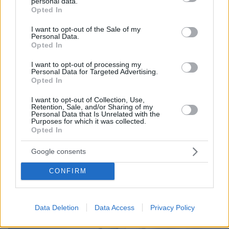
Σύννεφο που έμοιαζε με UFO στην Προύσα
personal data.
grant or deny consent to Google and its third-party tags to
Opted In
δημιούργησε μοναδικές εικόνες στον ουρανό
use your data for below specified purposes in below Google
consent section.
I want to opt-out of the Sale of my
Personal Data.
Ο Σάια ΛαΜπεφ σε ρόλο... αρχαίας Ελληνίδας -
Opted In
Πάνω σε χρυσά ψηλοτάκουνα και με
I want to opt-out of processing my
αποκαλυπτικό λευκό φόρεμα
Personal Data for Targeted Advertising.
Opted In
I want to opt-out of Collection, Use,
protothema.gr στο Google News
Ακολουθήστε το
Retention, Sale, and/or Sharing of my
και μάθετε πρώτοι όλες τις ειδήσεις
Personal Data that Is Unrelated with the
Purposes for which it was collected.
Opted In
Ειδήσεις
Δείτε όλες τις τελευταίες
από την Ελλάδα
και τον Κόσμο, τη στιγμή που συμβαίνουν, στο
Google consents
Protothema.gr
CONFIRM
Σχετικά Άρθρα
Data Deletion
Data Access
Privacy Policy