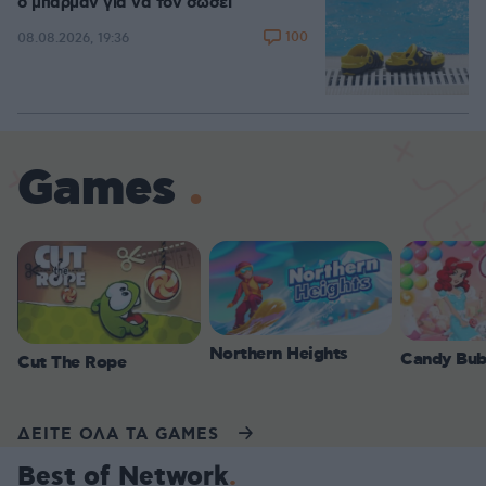
ο μπάρμαν για να τον σώσει
100
08.08.2026, 19:36
Games
Northern Heights
Candy Bub
Cut The Rope
ΔΕΙΤΕ ΟΛΑ ΤΑ GAMES
Best of Network