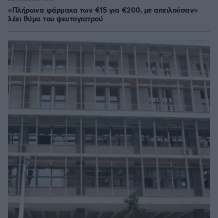
«Πλήρωνα φάρμακα των €15 για €200, με απειλούσαν»
λέει θύμα του ψευτογιατρού