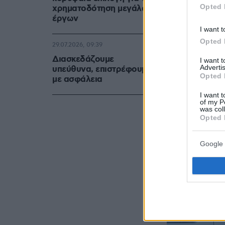
Opted 
χρηματοδότηση μεγάλων
έργων
I want t
Opted 
29.07.2026, 09:39
Διασκεδάζουμε
I want 
Advertis
υπεύθυνα, επιστρέφουμε
Opted 
με ασφάλεια
I want t
of my P
Άννα Μαρία
was col
Opted 
Google 