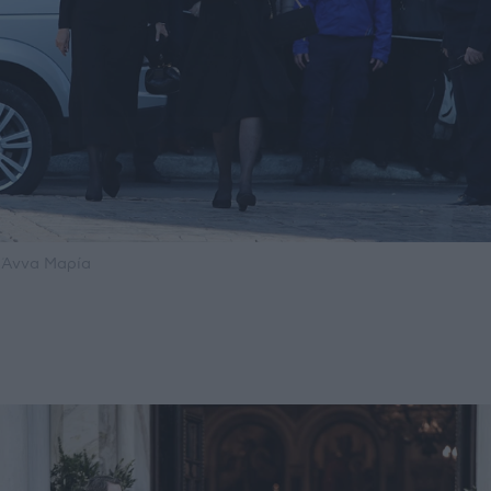
 Άννα Μαρία