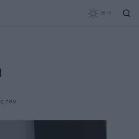
35
°C
η
ς τον