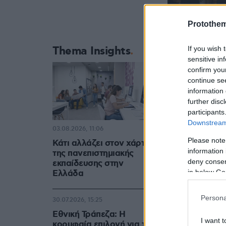
Protothe
Thema Insights
If you wish 
sensitive in
confirm you
continue se
information 
further disc
participants
Παύλος και Άνν
Downstream 
03.08.2026, 11:06
Please note
Κάτι αλλάζει στον χάρτη
information 
της πανεπιστημιακής
deny consent
εκπαίδευσης στην
in below Go
Ελλάδα
Persona
30.07.2026, 15:25
Εθνική Τράπεζα: Η
I want t
κορυφαία επιλογή για τη