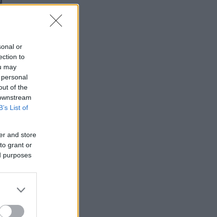
sonal or
ection to
ou may
 personal
out of the
 downstream
B’s List of
er and store
to grant or
ed purposes