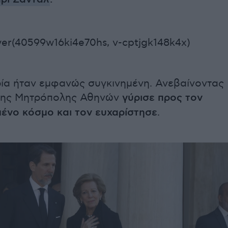
er(40599w16ki4e70hs, v-cptjgk148k4x)
ία ήταν εμφανώς συγκινημένη. Ανεβαίνοντας
 της Μητρόπολης Αθηνών
γύρισε προς τον
ένο κόσμο και τον ευχαρίστησε
.