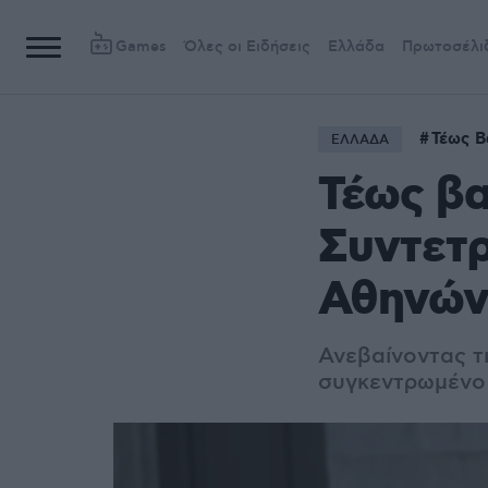
Games
Όλες οι Ειδήσεις
Ελλάδα
Πρωτοσέλι
Τέως Β
ΕΛΛΑΔΑ
Τέως βα
Συντετ
Αθηνών
Ανεβαίνοντας τ
συγκεντρωμένο 