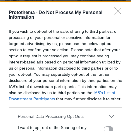
Protothema -
Do Not Process My Personal
Information
If you wish to opt-out of the sale, sharing to third parties, or
processing of your personal or sensitive information for
targeted advertising by us, please use the below opt-out
section to confirm your selection. Please note that after your
opt-out request is processed you may continue seeing
interest-based ads based on personal information utilized by
us or personal information disclosed to third parties prior to
your opt-out. You may separately opt-out of the further
disclosure of your personal information by third parties on the
IAB’s list of downstream participants. This information may
also be disclosed by us to third parties on the
IAB’s List of
Downstream Participants
that may further disclose it to other
third parties.
Please note that this website/app uses one or more Google
Personal Data Processing Opt Outs
services and may gather and store information including but
not limited to your visit or usage behaviour. You may click to
I want to opt-out of the Sharing of my
Ειδήσεις σήμερα: