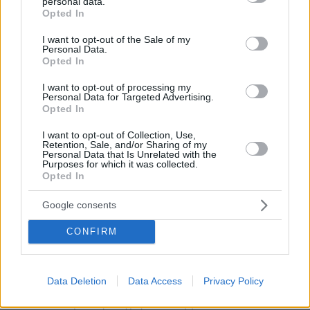
personal data.
grant or deny consent to Google and its third-party tags to
Opted In
use your data for below specified purposes in below Google
Εκλογικός Μάιος σε Τουρκία και Ελλάδα: Ο
consent section.
I want to opt-out of the Sale of my
Ερντογάν δείχνει να το αποφάσισε, ο
Personal Data.
Opted In
Μητσοτάκης το σκέφτεται
I want to opt-out of processing my
Personal Data for Targeted Advertising.
Νεπάλ: Λεπτό προς λεπτό η πτώση του
Opted In
αεροσκάφους με τους 72 επιβάτες - Δείτε
I want to opt-out of Collection, Use,
βίντεο
Retention, Sale, and/or Sharing of my
Personal Data that Is Unrelated with the
Purposes for which it was collected.
Αυτοκίνητο πέφτει πάνω στην Πύλη του
Opted In
Βρανδεμβούργου, νεκρός ο οδηγός
Google consents
CONFIRM
protothema.gr στο Google News
Ακολουθήστε το
και μάθετε πρώτοι όλες τις ειδήσεις
Data Deletion
Data Access
Privacy Policy
Ειδήσεις
Δείτε όλες τις τελευταίες
από την Ελλάδα
και τον Κόσμο, τη στιγμή που συμβαίνουν, στο