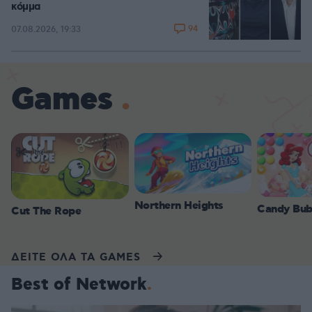
κόμμα
94
07.08.2026, 19:33
Games
Northern Heights
Candy Bub
Cut The Rope
ΔΕΙΤΕ ΟΛΑ ΤΑ GAMES
Best of Network