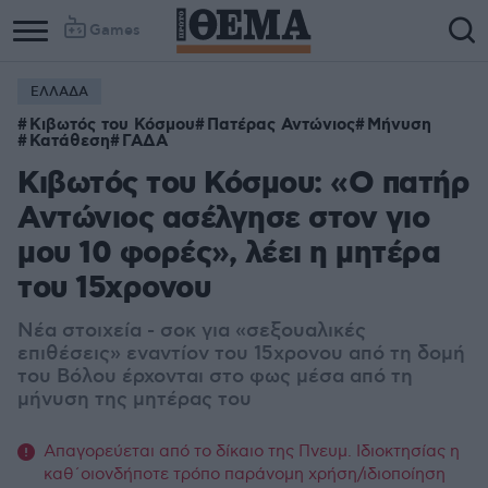
Games
ΕΛΛΑΔΑ
Column
Column
Κιβωτός του Κόσμου
Πατέρας Αντώνιος
Μήνυση
1
2
Κατάθεση
ΓΑΔΑ
Κιβωτός του Κόσμου: «Ο πατήρ
Αντώνιος ασέλγησε στον γιο
μου 10 φορές», λέει η μητέρα
του 15χρονου
Νέα στοιχεία - σοκ για «σεξουαλικές
επιθέσεις» εναντίον του 15χρονου από τη δομή
του Βόλου έρχονται στο φως μέσα από τη
μήνυση της μητέρας του
Απαγορεύεται από το δίκαιο της Πνευμ. Ιδιοκτησίας η
καθ΄οιονδήποτε τρόπο παράνομη χρήση/ιδιοποίηση