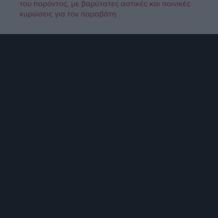
του παρόντος, με βαρύτατες αστικές και ποινικές
κυρώσεις για τον παραβάτη