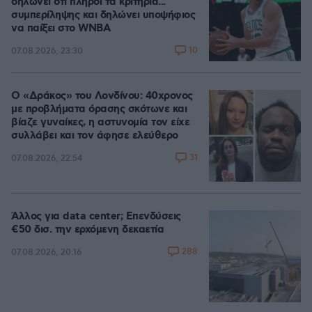
δηλώνει ότι πληροί τα κριτήρια...
συμπερίληψης και δηλώνει υποψήφιος
να παίξει στο WNBA
10
07.08.2026, 23:30
Ο «Δράκος» του Λονδίνου: 40χρονος
με προβλήματα όρασης σκότωνε και
βίαζε γυναίκες, η αστυνομία τον είχε
συλλάβει και τον άφησε ελεύθερο
31
07.08.2026, 22:54
Άλλος για data center; Επενδύσεις
€50 δισ. την ερχόμενη δεκαετία
288
07.08.2026, 20:16