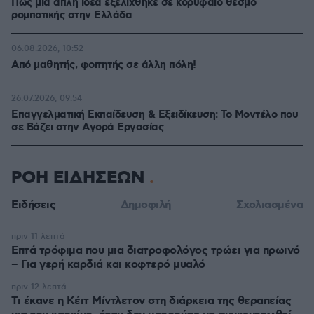
Πώς μια απλή ιδέα εξελίχθηκε σε κορυφαίο θεσμό
ρομποτικής στην Ελλάδα
06.08.2026, 10:52
Από μαθητής, φοιτητής σε άλλη πόλη!
26.07.2026, 09:54
Επαγγελματική Εκπαίδευση & Εξειδίκευση: Το Mοντέλο που
σε Bάζει στην Aγορά Eργασίας
ΡΟΗ ΕΙΔΗΣΕΩΝ
Ειδήσεις
Δημοφιλή
Σχολιασμένα
πριν 11 λεπτά
Επτά τρόφιμα που μια διατροφολόγος τρώει για πρωινό
– Για γερή καρδιά και κοφτερό μυαλό
πριν 12 λεπτά
Τι έκανε η Κέιτ Μίντλετον στη διάρκεια της θεραπείας