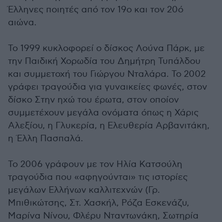
Έλληνες ποιητές από τον 19ο και τον 20ό
αιώνα.
Το 1999 κυκλοφορεί ο δίσκος Λούνα Πάρκ, με
την Παιδική Χορωδία του Δημήτρη Τυπάλδου
και συμμετοχή του Γιώργου Νταλάρα. Το 2002
γράφει τραγούδια για γυναικείες φωνές, στον
δίσκο Στην ηχώ του έρωτα, στον οποίον
συμμετέχουν μεγάλα ονόματα όπως η Χάρις
Αλεξίου, η Γλυκερία, η Ελευθερία Αρβανιτάκη,
η Έλλη Πασπαλά.
Το 2006 γράφουν με τον Ηλία Κατσούλη
τραγούδια που «αφηγούνται» τις ιστορίες
μεγάλων Ελλήνων καλλιτεχνών (Γρ.
Μπιθικώτσης, Στ. Χασκήλ, Ρόζα Εσκενάζυ,
Μαρίνα Νίνου, Φλέρυ Νταντωνάκη, Σωτηρία