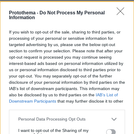
παράσταση της ομώνυμης τραγωδίας από τον
Θίασο «Θυμέλη»).
Protothema -
Do Not Process My Personal
Information
Μεταξύ 1999-2008 ηχογράφησε μαζί με τον
If you wish to opt-out of the sale, sharing to third parties, or
μαθητή του Παναγιώτη Μάργαρη τη
processing of your personal or sensitive information for
βραβευμένη σειρά Cafe de l’ art, στην οποία
targeted advertising by us, please use the below opt-out
section to confirm your selection. Please note that after your
διασκεύαζαν γνωστά τραγούδια από το
opt-out request is processed you may continue seeing
ελληνικό και διεθνές ρεπερτόριο, για δύο
interest-based ads based on personal information utilized by
κιθάρες.
us or personal information disclosed to third parties prior to
your opt-out. You may separately opt-out of the further
disclosure of your personal information by third parties on the
IAB’s list of downstream participants. This information may
also be disclosed by us to third parties on the
IAB’s List of
Downstream Participants
that may further disclose it to other
third parties.
Please note that this website/app uses one or more Google
Personal Data Processing Opt Outs
services and may gather and store information including but
not limited to your visit or usage behaviour. You may click to
I want to opt-out of the Sharing of my