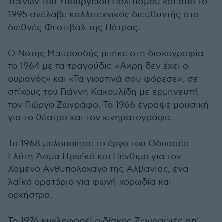
Τεχνών του Υπουργείου Πολιτισμού και από το
1995 ανέλαβε καλλιτεχνικός διευθυντής στο
διεθνές Φεστιβάλ της Πάτρας.
Ο Νότης Μαυρουδής μπήκε στη δισκογραφία
το 1964 με τα τραγούδια «Άκρη δεν έχει ο
ουρανός» και «Τα γιορτινά σου φόρεσε», σε
στίχους του Γιάννη Κακουλίδη με ερμηνευτή
τον Γιώργο Ζωγράφο. Το 1966 έγραψε μουσική
για το θέατρο και τον κινηματογράφο.
Το 1968 μελοποίησε το έργο του Οδυσσέα
Ελύτη Άσμα Ηρωϊκό και Πένθιμο για τον
Χαμένο Ανθυπολοχαγό της Αλβανίας, ένα
λαϊκό ορατόριο για φωνή-χορωδία και
ορχήστρα.
Το 1976 κυκλοφορεί ο δίσκος Ζωγραφιές απ’