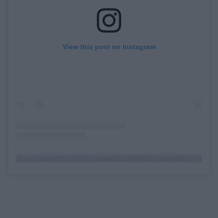
View this post on Instagram
A post shared by Tania Tsanaklidou (@tania_tsanaklidou_official)