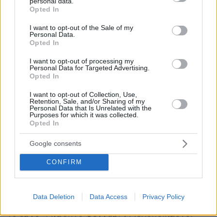
personal data.
grant or deny consent to Google and its third-party tags to
Opted In
use your data for below specified purposes in below Google
consent section.
I want to opt-out of the Sale of my
Personal Data.
Opted In
I want to opt-out of processing my
Personal Data for Targeted Advertising.
Opted In
I want to opt-out of Collection, Use,
Retention, Sale, and/or Sharing of my
Personal Data that Is Unrelated with the
Purposes for which it was collected.
Opted In
Google consents
CONFIRM
Στο ίδιο πνεύμα, το 2018 ξεκίνησε τη σειρά
Café Latino με τον Γιώργο Τοσσικιάν.
Data Deletion
Data Access
Privacy Policy
Το 2019 κυκλοφόρησε από τις εκδόσεις IANOS
το έργο “Άγρυπνο φεγγάρι”, Μελοποιημένοι