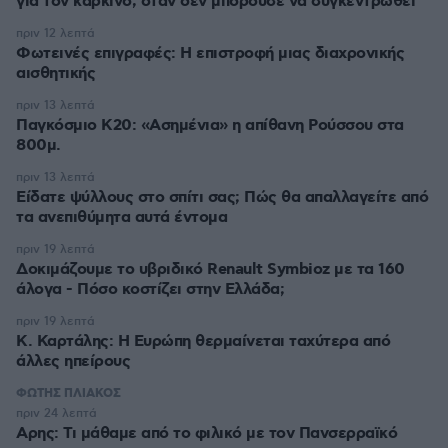
για τον καρκίνο, όταν δεν μπορούσε να συγκεντρωθεί
πριν 12 λεπτά
Φωτεινές επιγραφές: Η επιστροφή μιας διαχρονικής
αισθητικής
πριν 13 λεπτά
Παγκόσμιο Κ20: «Ασημένια» η απίθανη Ρούσσου στα
800μ.
πριν 13 λεπτά
Είδατε ψύλλους στο σπίτι σας; Πώς θα απαλλαγείτε από
τα ανεπιθύμητα αυτά έντομα
πριν 19 λεπτά
Δοκιμάζουμε το υβριδικό Renault Symbioz με τα 160
άλογα - Πόσο κοστίζει στην Ελλάδα;
πριν 19 λεπτά
Κ. Καρτάλης: Η Ευρώπη θερμαίνεται ταχύτερα από
άλλες ηπείρους
ΦΩΤΗΣ ΠΛΙΑΚΟΣ
πριν 24 λεπτά
Αρης: Τι μάθαμε από το φιλικό με τον Πανσερραϊκό