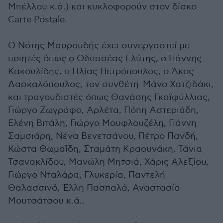
Μπέλλου κ.ά.) και κυκλοφορούν στον δίσκο
Carte Postale.
Ο Νότης Μαυρουδής έχει συνεργαστεί με
ποιητές όπως ο Οδυσσέας Ελύτης, ο Γιάννης
Κακουλίδης, ο Ηλίας Πετρόπουλος, ο Άκος
Δασκαλόπουλος, τον συνθέτη Μάνο Χατζιδάκι,
και τραγουδιστές όπως Θανάσης Γκαϊφύλλιας,
Γιώργο Ζωγράφο, Αρλέτα, Πόπη Αστεριάδη,
Ελένη Βιτάλη, Γιώργο Μουφλουζέλη, Γιάννη
Σαμσιάρη, Νένα Βενετσάνου, Πέτρο Πανδή,
Κώστα Θωμαΐδη, Σταμάτη Κραουνάκη, Τάνια
Τσανακλίδου, Μανώλη Μητσιά, Χάρις Αλεξίου,
Γιώργο Νταλάρα, Γλυκερία, Παντελή
Θαλασσινό, Έλλη Πασπαλά, Αναστασία
Μουτσάτσου κ.ά..