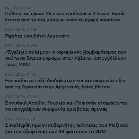
πριν 35 λεπτά
Πέθανε σε ηλικία 26 ετών η influencer Σίντνεϊ Τάουλ
έπειτα από τριετή μάχη με σπάνια μορφή καρκίνου
07.08.2026, 05:00
Γαρίδες γιουβέτσι λεμονάτο
07.08.2026, 04:54
«Έγκλημα πολέμου» ο ισραηλινός βομβαρδισμός που
σκότωσε δημοσιογράφο στον Λίβανο, καταγγέλλουν
τρεις ΜΚΟ
07.08.2026, 04:13
Επεισόδια μεταξύ διαδηλωτών και αστυνομικών έξω
από τη Γερουσία στην Αργεντινή, δείτε βίντεο
07.08.2026, 03:38
Σαουδική Αραβία, Τουρκία και Πακιστάν ετοιμάζονται
να υπογράψουν συμφωνία αμοιβαίας άμυνας
07.08.2026, 03:01
Συνελήφθη πρώην κυβερνήτης πολιτείας του Μεξικού
για την εξαφάνιση των 43 φοιτητών το 2014