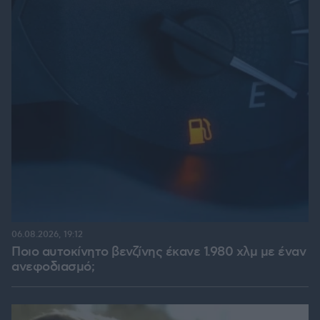
06.08.2026, 19:12
Ποιο αυτοκίνητο βενζίνης έκανε 1.980 χλμ με έναν
ανεφοδιασμό;