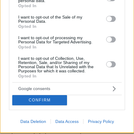
personal data.
grant or deny consent to Google and its third-party tags to
βοηθό AI που αλλάζει τον τρόπο με τον οποίο μαθαίνουν οι
Opted In
φοιτητές
use your data for below specified purposes in below Google
consent section.
I want to opt-out of the Sale of my
Personal Data.
03.08.2026, 10:56
Opted In
Η Smart φοιτητική κατοικία στην καρδιά της Αθήνας
I want to opt-out of processing my
Personal Data for Targeted Advertising.
29.07.2026, 09:39
Opted In
Διασκεδάζουμε υπεύθυνα, επιστρέφουμε με ασφάλεια
I want to opt-out of Collection, Use,
Retention, Sale, and/or Sharing of my
Personal Data that Is Unrelated with the
Purposes for which it was collected.
ΡΟΗ ΕΙΔΗΣΕΩΝ
Opted In
Ειδήσεις
Δημοφιλή
Σχολιασμένα
Google consents
πριν 18 λεπτά
CONFIRM
Το μενού της ημέρας – Τι τρώμε σήμερα Παρασκευή
(7/8/2026)
πριν 21 λεπτά
Data Deletion
Data Access
Privacy Policy
Τουλάχιστον 58 νεκροί στην Υεμένη και 11 τραυματίες
στη Σαουδική Αραβία σε επιθέσεις των Χούθι