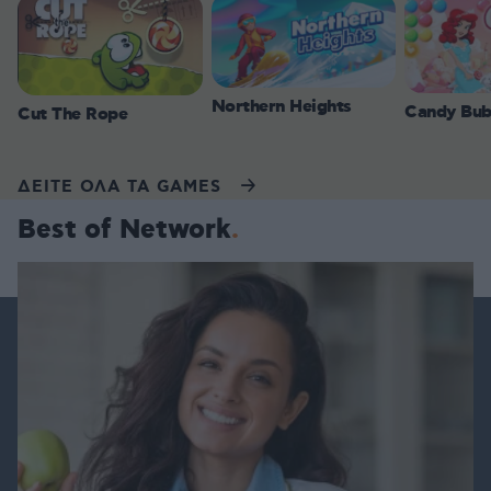
Northern Heights
Candy Bub
Cut The Rope
ΔΕΙΤΕ ΟΛΑ ΤΑ GAMES
Best of Network