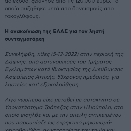
αδιέξοδο, ξεκίνησε από τις 120.000 ευρώ, το
οποίο αυξηθηκε μετά απο δανεισμούς απο
τοκογλύφους.
Η ανακοίνωση της ΕΛΑΣ για τον ληστή
συνταγματάρχη
Συνελήφθη, χθες (5-12-2022) στην περιοχή της
Δάφνης, από αστυνομικούς του Τμήματος
Εγκλημάτων κατά Ιδιοκτησίας της Διεύθυνσης
Ασφάλειας Αττικής, 53χρονος ημεδαπός, για
ληστείες κατ’ εξακολούθηση.
Λίγο νωρίτερα είχε μεταβεί με αυτοκίνητο σε
Υποκατάστημα Τράπεζας στην Ηλιούπολη, στο
οποίο εισήλθε και με την απειλή αντικειμένου
που παρουσίαζε ως εκρηκτικό μηχανισμό-
χειροβομβίδα, ακινητοποίησε τον ταμία και