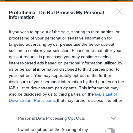
Protothema -
Do Not Process My Personal
Information
If you wish to opt-out of the sale, sharing to third parties, or
processing of your personal or sensitive information for
targeted advertising by us, please use the below opt-out
section to confirm your selection. Please note that after your
opt-out request is processed you may continue seeing
interest-based ads based on personal information utilized by
us or personal information disclosed to third parties prior to
your opt-out. You may separately opt-out of the further
disclosure of your personal information by third parties on the
IAB’s list of downstream participants. This information may
also be disclosed by us to third parties on the
IAB’s List of
Downstream Participants
that may further disclose it to other
third parties.
Please note that this website/app uses one or more Google
Personal Data Processing Opt Outs
services and may gather and store information including but
30.07.2026, 09:33
not limited to your visit or usage behaviour. You may click to
I want to opt-out of the Sharing of my
Το DEI College παρουσιάζει τη Sophia. Την πρώτη 24/7