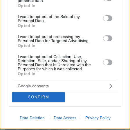
personal data.
grant or deny consent to Google and its third-party tags to
Opted In
use your data for below specified purposes in below Google
ΔΕΙΤΕ ΟΛΕΣ ΤΙΣ ΕΙΔΗΣΕΙΣ
consent section.
I want to opt-out of the Sale of my
Personal Data.
Opted In
ΤΑ ΠΙΟ ΔΗΜΟΦΙΛΗ
I want to opt-out of processing my
Personal Data for Targeted Advertising.
Opted In
I want to opt-out of Collection, Use,
Retention, Sale, and/or Sharing of my
Personal Data that Is Unrelated with the
Purposes for which it was collected.
Opted In
Google consents
CONFIRM
Data Deletion
Data Access
Privacy Policy