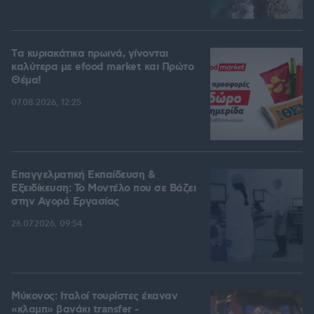
Tα κυριακάτικα πρωινά, γίνονται
καλύτερα με efood market και Πρώτο
Θέμα!
07.08.2026, 12:25
Επαγγελματική Εκπαίδευση &
Εξειδίκευση: Το Mοντέλο που σε Bάζει
στην Aγορά Eργασίας
26.07.2026, 09:54
Μύκονος: Ιταλοί τουρίστες έκαναν
«κλαμπ» βανάκι transfer -