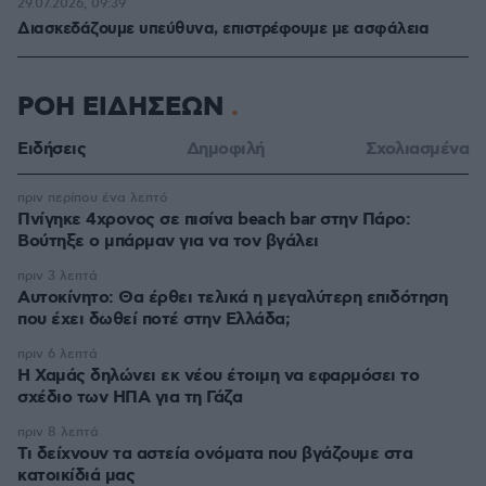
29.07.2026, 09:39
Διασκεδάζουμε υπεύθυνα, επιστρέφουμε με ασφάλεια
ΡΟΗ ΕΙΔΗΣΕΩΝ
Ειδήσεις
Δημοφιλή
Σχολιασμένα
πριν περίπου ένα λεπτό
Πνίγηκε 4χρονος σε πισίνα beach bar στην Πάρο:
Βούτηξε ο μπάρμαν για να τον βγάλει
πριν 3 λεπτά
Αυτοκίνητο: Θα έρθει τελικά η μεγαλύτερη επιδότηση
που έχει δωθεί ποτέ στην Ελλάδα;
πριν 6 λεπτά
Η Χαμάς δηλώνει εκ νέου έτοιμη να εφαρμόσει το
σχέδιο των ΗΠΑ για τη Γάζα
πριν 8 λεπτά
Τι δείχνουν τα αστεία ονόματα που βγάζουμε στα
κατοικίδιά μας