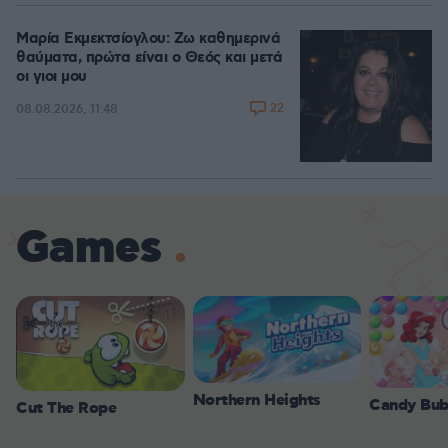
Μαρία Εκμεκτσίογλου: Ζω καθημερινά
θαύματα, πρώτα είναι ο Θεός και μετά
οι γιοι μου
22
08.08.2026, 11:48
Games
Northern Heights
Candy Bub
Cut The Rope