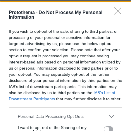
πριν 19 λεπτά
Αυτό το ανδρικό σώμα κερδίζει τις εντυπώσεις,
Protothema -
Do Not Process My Personal
Information
σύμφωνα με έρευνα – Και δεν έχει κοιλιακούς!
πριν 26 λεπτά
If you wish to opt-out of the sale, sharing to third parties, or
Κλείνει τα μεσάνυχτα ο λόφος Φινόπουλου στην Αθήνα
processing of your personal or sensitive information for
λόγω αυξημένου κινδύνου εκδήλωσης πυρκαγιάς
targeted advertising by us, please use the below opt-out
πριν 26 λεπτά
section to confirm your selection. Please note that after your
Αργεντινή, Μπαρτσελόνα και Ρεάλ Μαδρίτης
opt-out request is processed you may continue seeing
αποχαιρέτησαν τον πατέρα του Λιονέλ Μέσι
interest-based ads based on personal information utilized by
us or personal information disclosed to third parties prior to
πριν 27 λεπτά
your opt-out. You may separately opt-out of the further
Φωτιά στη Μικρή Βίγλα της Νάξου, σηκώθηκε ένα
disclosure of your personal information by third parties on the
ελικόπτερο
IAB’s list of downstream participants. This information may
πριν 28 λεπτά
also be disclosed by us to third parties on the
IAB’s List of
Φιλική ήττα για την Χαλ στο ντεμπούτο του Τζολάκη, 2-
Downstream Participants
that may further disclose it to other
0 από την Άϊντραχτ
third parties.
πριν 28 λεπτά
Please note that this website/app uses one or more Google
Personal Data Processing Opt Outs
All’Antico Vinaio: Ουρές έξω από ένα από τα καλύτερα
services and may gather and store information including but
στέκια για σάντουιτς στον κόσμο
not limited to your visit or usage behaviour. You may click to
I want to opt-out of the Sharing of my