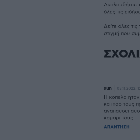
Ακολουθήστε 
όλες τις ειδήσ
Δείτε όλες τις
στιγμή που συ
ΣΧΟΛ
sun
03.11.2022, 1
Η κοπελα ηταν 
κα ιπαο τους 
αναπαυσει αυο
καμαρι τους
ΑΠΑΝΤΗΣΗ