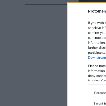
Protothe
If you wish 
sensitive in
confirm you
continue se
information 
further disc
participants
Downstream 
Please note
information 
deny consent
Η σύγκρουσ
in below Go
πυροσβεστι
μεταφέρθηκ
Persona
I want t