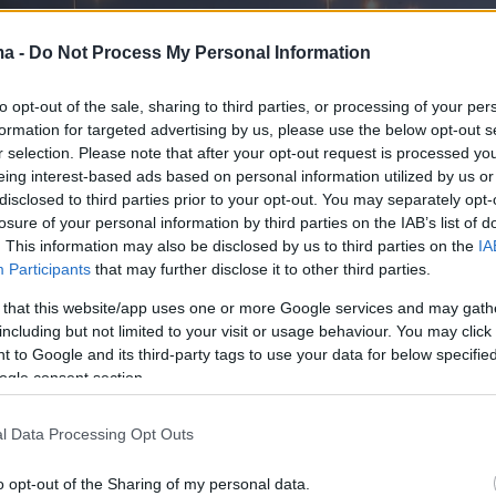
ma -
Do Not Process My Personal Information
to opt-out of the sale, sharing to third parties, or processing of your per
formation for targeted advertising by us, please use the below opt-out s
r selection. Please note that after your opt-out request is processed y
eing interest-based ads based on personal information utilized by us or
disclosed to third parties prior to your opt-out. You may separately opt-
losure of your personal information by third parties on the IAB’s list of
. This information may also be disclosed by us to third parties on the
IA
Participants
that may further disclose it to other third parties.
 that this website/app uses one or more Google services and may gath
including but not limited to your visit or usage behaviour. You may click 
 to Google and its third-party tags to use your data for below specifi
η των δύο οχημάτων ήταν σφοδρή και η
ogle consent section.
κή απεγκλώβισε τους δύο οδηγούς
οι οποίοι
αν σε νοσοκομείο.
l Data Processing Opt Outs
o opt-out of the Sharing of my personal data.