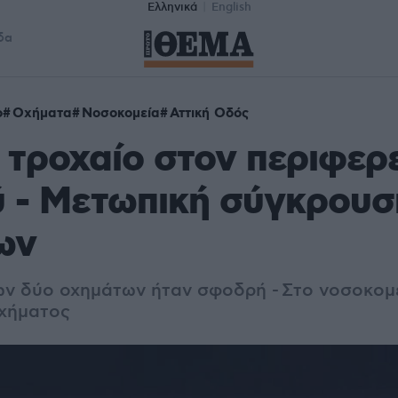
Ελληνικά
English
δα
ο
Οχήματα
Νοσοκομεία
Αττική Οδός
τροχαίο στον περιφερ
 - Μετωπική σύγκρουσ
ων
ων δύο οχημάτων ήταν σφοδρή -
Στο νοσοκομ
οχήματος