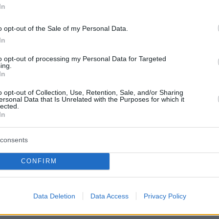
er(40599w16ki4e70hs, v-co2g9yx1st49)
In
o opt-out of the Sale of my Personal Data.
 πληροφορίες, η 29χρονη οδηγός του ενός
In
εν κατάφερε να κρατηθεί στη ζωή και
to opt-out of processing my Personal Data for Targeted
ing.
In
o opt-out of Collection, Use, Retention, Sale, and/or Sharing
ersonal Data that Is Unrelated with the Purposes for which it
 αισθήσεις της
#απεγκλωβίστηκε
γυναίκα και
lected.
In
ε στο ΕΚΑΒ, συνεπεία τροχαίου, επί της
Κατεχάκης ( έξοδος Αττικής οδού), στο δήμο
consents
 Χολαργού. Επιχείρησαν 6
#πυροσβέστες
με 2
CONFIRM
βεστικό Σώμα (@pyrosvestiki)
November 3,
Data Deletion
Data Access
Privacy Policy