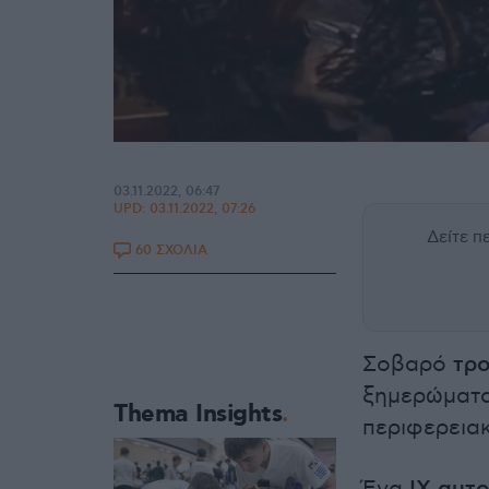
03.11.2022, 06:47
UPD:
03.11.2022, 07:26
Δείτε 
60 ΣΧΟΛΙΑ
Σοβαρό
τρο
ξημερώματα
Thema Insights
περιφερεια