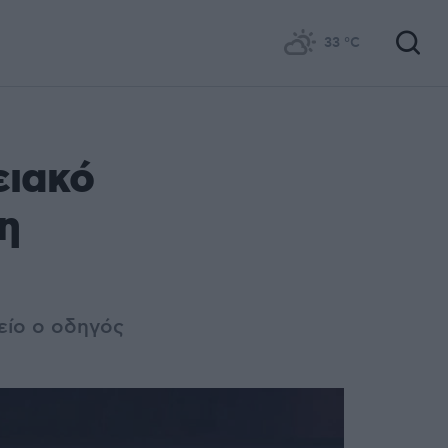
33
°C
ειακό
η
είο ο οδηγός