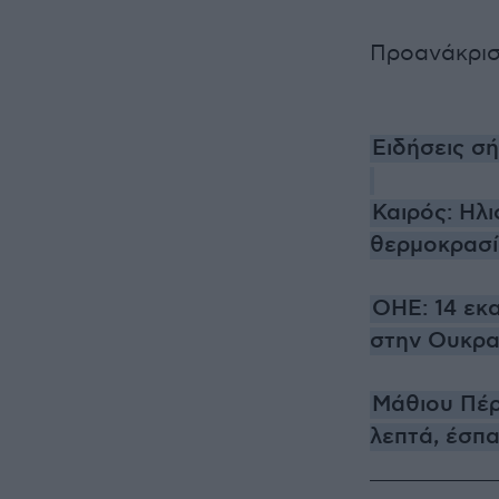
Προανάκριση
Ειδήσεις σ
Καιρός: Ηλ
θερμοκρασί
ΟΗΕ: 14 εκ
στην Ουκρα
Μάθιου Πέρι
λεπτά, έσπ