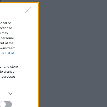
sonal or
ection to
ou may
 personal
out of the
 downstream
B’s List of
er and store
to grant or
ed purposes