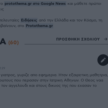
protothema.gr στο Google News
το
και μάθετε πρώτοι
εις
Ειδήσεις
 τελευταίες
από την Ελλάδα και τον Κόσμο, τη
Protothema.gr
μβαίνουν, στο
ΙΑ
ΠΡΟΣΘΗΚΗ ΣΧΟΛΙΟΥ
(60)
2:29
γιατρος, γυριζε απο εφημερια. Ηταν εξαιρετικη μαθητρια,
πρωτους που περασαν στην Ιατρικη Αθηνων. Ο Θεος ναα
 τον αγγελουδι και στους δικυος της που εχασαν το