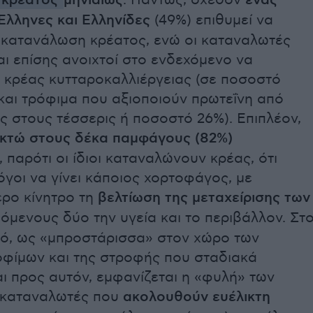
κρέατος
μηνιαίως
. Πάντως, σχεδόν
ένας
Έλληνες και Ελληνίδες
(49%) επιθυμεί να
ν κατανάλωση κρέατος, ενώ οι καταναλωτές
ι επίσης ανοιχτοί στο ενδεχόμενο να
 κρέας κυτταροκαλλιέργειας (σε ποσοστό
και τρόφιμα που αξιοποιούν πρωτεΐνη από
ς στους τέσσερις ή ποσοστό 26%). Επιπλέον,
κτώ στους δέκα παμφάγους (82%)
παρότι οι ίδιοι καταναλώνουν κρέας, ότι
γοι να γίνει κάποιος χορτοφάγος, με
ρο κίνητρο τη
βελτίωση της μεταχείρισης των
όμενους δύο την υγεία και το περιβάλλον. Στ
τό, ως «μπροστάρισσα» στον χώρο των
οφίμων και της στροφής που σταδιακά
ι προς αυτόν, εμφανίζεται η «φυλή» των
s (καταναλωτές που
ακολουθούν ευέλικτη