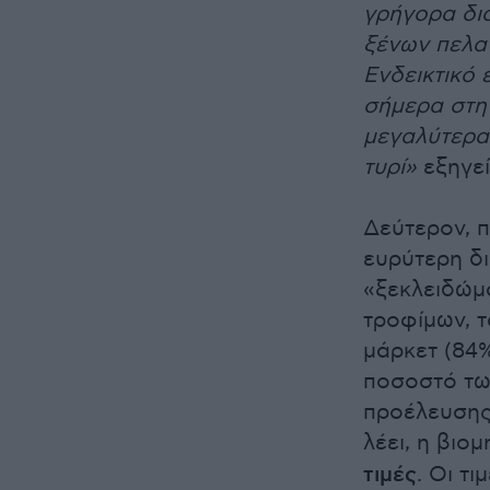
γρήγορα δι
ξένων πελα
Ενδεικτικό 
σήμερα στη
μεγαλύτερα
τυρί»
εξηγεί
Δεύτερον, π
ευρύτερη δ
«ξεκλειδώμ
τροφίμων, τ
μάρκετ (84%
ποσοστό τω
προέλευσης 
λέει, η βιο
τιμές
. Οι τ