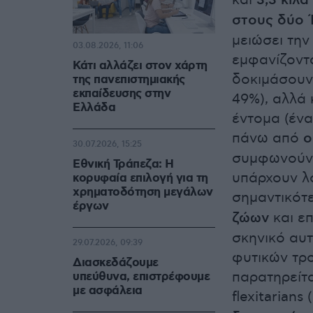
και
3,3 κιλά
στους δύο 
μειώσει τη
03.08.2026, 11:06
εμφανίζοντα
Κάτι αλλάζει στον χάρτη
δοκιμάσουν
της πανεπιστημιακής
εκπαίδευσης στην
49%), αλλά 
Ελλάδα
έντομα (ένα
πάνω από
ο
30.07.2026, 15:25
συμφωνούν, 
Εθνική Τράπεζα: Η
υπάρχουν λό
κορυφαία επιλογή για τη
χρηματοδότηση μεγάλων
σημαντικότε
έργων
ζώων
και επ
σκηνικό αυ
29.07.2026, 09:39
φυτικών τρ
Διασκεδάζουμε
παρατηρείτα
υπεύθυνα, επιστρέφουμε
με ασφάλεια
flexitarian