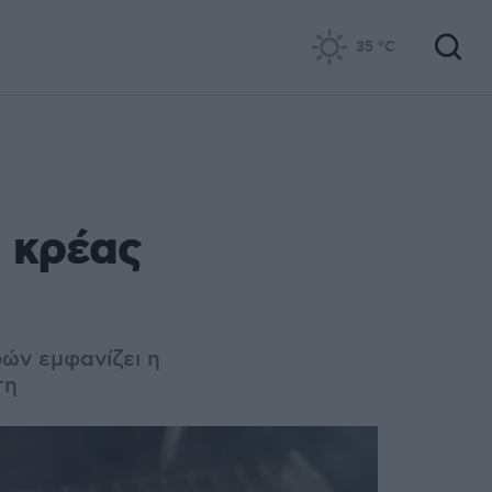
35
°C
ά κρέας
ών εμφανίζει η
τη