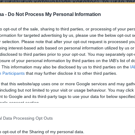
με μειωμένη κατανάλωση κρέατος), τα μέλη τη
ατηρούνται συνηθέστερα στις ηλικίες άνω των
ma -
Do Not Process My Personal Information
σοστό 55,7%).
to opt-out of the sale, sharing to third parties, or processing of your per
ω προκύπτουν από μελέτη σε δείγμα 700
formation for targeted advertising by us, please use the below opt-out s
r selection. Please note that after your opt-out request is processed y
, ηλικίας άνω των
18 και κάτω των 70 ετών
, η
eing interest-based ads based on personal information utilized by us or
εργήθηκε τον Ιούνιο και συγχρηματοδοτήθηκε
disclosed to third parties prior to your opt-out. You may separately opt-
ληνική Ένωση Χορτοφάγων (HellasVeg) και την
losure of your personal information by third parties on the IAB’s list of
. This information may also be disclosed by us to third parties on the
IA
ευρωπαϊκή (European Vegetarian Union- EVU).
Participants
that may further disclose it to other third parties.
ής
έρευνα
διενεργήθηκε από την Καντάρ ΑΕ
 that this website/app uses one or more Google services and may gath
στική ανάλυση έγινε από τη HellasVeg.
including but not limited to your visit or usage behaviour. You may click 
 to Google and its third-party tags to use your data for below specifi
ogle consent section.
το ΑΠΕ-ΜΠΕ, η πρόεδρος της Ελληνικής
l Data Processing Opt Outs
ρτοφάγων,
Σουζάνα Ισαακίδου
, επισημαίνει ότι
α αναμένεται να αυξηθεί σημαντικά και στην
o opt-out of the Sharing of my personal data.