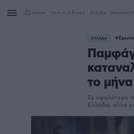
Games
Όλες οι Ειδήσεις
Ελλάδα
Πρωτοσέλι
Έρευν
ΕΛΛΑΔΑ
Παμφάγο
καταναλ
το μήνα
Το υψηλότερο π
Ελλάδα, αλλά οι