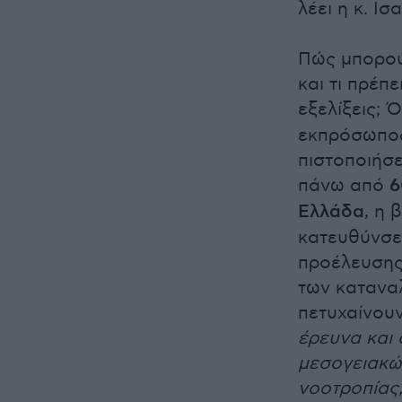
λέει η κ. Ισ
Πώς μπορού
και τι πρέπε
εξελίξεις;
εκπρόσωπος 
πιστοποιήσε
πάνω από
6
Ελλάδα
, η 
κατευθύνσει
προέλευσης
των καταναλ
πετυχαίνου
έρευνα και 
μεσογειακώ
νοοτροπίας,