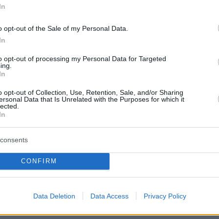
αμέσως επόμενα χρόνια, «χτίζοντας» πάνω σε
In
υ ενδυναμώθηκε και κατά τη διάρκεια της
o opt-out of the Sale of my Personal Data.
«Την τελευταία διετία, με την πανδημία -που
In
ρισσότερους ανθρώπους στην υγιεινή
αι την κλιματική κρίση, που ανέδειξε την
to opt-out of processing my Personal Data for Targeted
ing.
τηνοτροφία ως έναν από τους σημαντικούς
In
ιβαλλοντικής επιβάρυνσης, δημιουργήθηκε
o opt-out of Collection, Use, Retention, Sale, and/or Sharing
άση ανάπτυξης της χορτοφαγίας και στην
ersonal Data that Is Unrelated with the Purposes for which it
lected.
πλέον, η επιθυμία και απαίτηση των νεότερων
In
δικαιότερη μεταχείριση των ζώων συνεισφέρει
consents
ην κατεύθυνση. Η μελέτη δείχνει δε, ότι ακόμ
άγοι θεωρούν ότι υπάρχουν λόγοι να είναι
CONFIRM
ρτοφάγος. Όταν λοιπόν δημιουργηθούν οι
ις, ώστε τα προϊόντα φυτικής προέλευσης να
δελεαστικά στους καταναλωτές, τότε θα δούμ
Data Deletion
Data Access
Privacy Policy
ης χορτοφαγίας να αναπτύσσεται ταχύτατα»