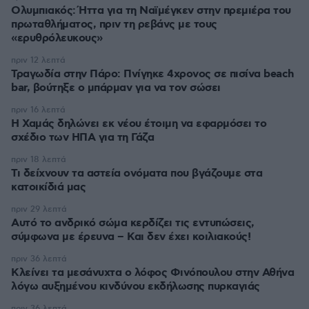
Ολυμπιακός: Ήττα για τη Ναϊμέγκεν στην πρεμιέρα του
πρωταθλήματος, πριν τη ρεβάνς με τους
«ερυθρόλευκους»
πριν 12 λεπτά
Τραγωδία στην Πάρο: Πνίγηκε 4χρονος σε πισίνα beach
bar, βούτηξε ο μπάρμαν για να τον σώσει
πριν 16 λεπτά
Η Χαμάς δηλώνει εκ νέου έτοιμη να εφαρμόσει το
σχέδιο των ΗΠΑ για τη Γάζα
πριν 18 λεπτά
Τι δείχνουν τα αστεία ονόματα που βγάζουμε στα
κατοικίδιά μας
πριν 29 λεπτά
Αυτό το ανδρικό σώμα κερδίζει τις εντυπώσεις,
σύμφωνα με έρευνα – Και δεν έχει κοιλιακούς!
πριν 36 λεπτά
Κλείνει τα μεσάνυχτα ο λόφος Φινόπουλου στην Αθήνα
λόγω αυξημένου κινδύνου εκδήλωσης πυρκαγιάς
πριν 36 λεπτά