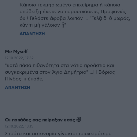
Κάποιο τεκμηριωμένο επιχείρημα ή κάποια
απόδειξη έχετε να παρουσιάσετε; Προφανώς
όχι! Γελάστε άφοβα λοιπόν ... "Γελᾷ δ' ὁ μωρός,
κἄν τι μὴ γέλοιον ᾖ"
ΑΠΑΝΤΗΣΗ
Me Myself
12.10.2022, 17:32
"κατά πάσα πιθανότητα στα νότια προάστια και
συγκεκριμένα στον Άγιο Δημήτριο" ...Η Βόριος
Πίνδος τι έπαθε;
ΑΠΑΝΤΗΣΗ
Οι παπάδες σας πείραξαν εσάς 🤣
12.10.2022, 13:15
Στράτο και αστυνομία γίνονται τρισχειρότερα