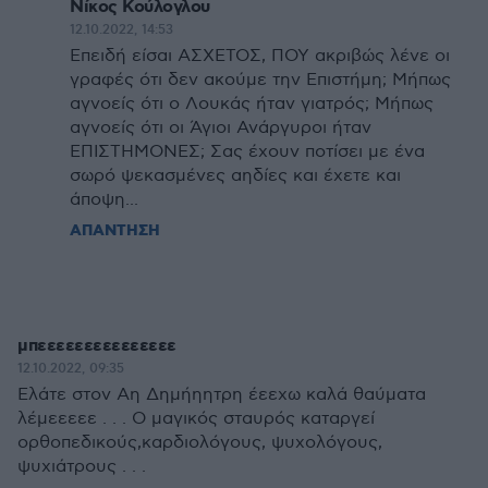
Νίκος Κούλογλου
12.10.2022, 14:53
Επειδή είσαι ΑΣΧΕΤΟΣ, ΠΟΥ ακριβώς λένε οι
γραφές ότι δεν ακούμε την Επιστήμη; Μήπως
αγνοείς ότι ο Λουκάς ήταν γιατρός; Μήπως
αγνοείς ότι οι Άγιοι Ανάργυροι ήταν
ΕΠΙΣΤΗΜΟΝΕΣ; Σας έχουν ποτίσει με ένα
σωρό ψεκασμένες αηδίες και έχετε και
άποψη...
ΑΠΑΝΤΗΣΗ
μπεεεεεεεεεεεεεεε
12.10.2022, 09:35
Ελάτε στον Αη Δημήηητρη έεεχω καλά θαύματα
λέμεεεεε . . . Ο μαγικός σταυρός καταργεί
ορθοπεδικούς,καρδιολόγους, ψυχολόγους,
ψυχιάτρους . . .