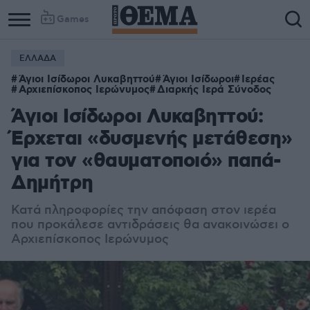
Games
ΕΛΛΑΔΑ
Column
Column
Άγιοι Ισίδωροι Λυκαβηττού
Άγιοι Ισίδωροι
Ιερέας
1
2
Αρχιεπίσκοπος Ιερώνυμος
Διαρκής Ιερά Σύνοδος
Άγιοι Ισίδωροι Λυκαβηττού:
Έρχεται «δυσμενής μετάθεση»
για τον «θαυματοποιό» παπά-
Δημήτρη
Κατά πληροφορίες την απόφαση στον ιερέα
που προκάλεσε αντιδράσεις θα ανακοινώσει ο
Αρχιεπίσκοπος Ιερώνυμος