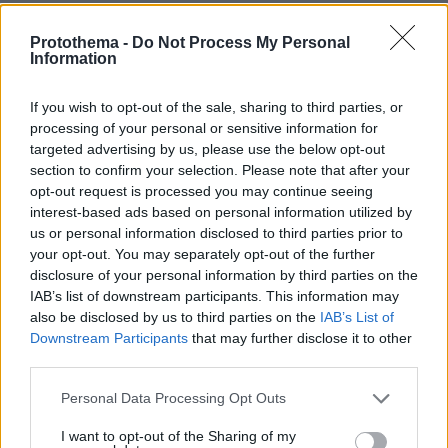
ΓΤ
13.10.2022, 07:01
Protothema -
Do Not Process My Personal
Information
Το τραγικό είναι ότι οι περισσότεροι που κρίνουν
χωρίς να ξέρουν ανεύθυνα από το σπιτάκι τους
If you wish to opt-out of the sale, sharing to third parties, or
καθώς και οι πλείονες των δημοσιοκαφρων δεν
processing of your personal or sensitive information for
έχουν ουδεμία σχέση ούτε με την εκκλησία, ούτε
targeted advertising by us, please use the below opt-out
άμεσα με τα συγκεκριμένα γεγονότα. Εγωισμός,
section to confirm your selection. Please note that after your
παντογνωσία και αμετροέπεια.
opt-out request is processed you may continue seeing
ΑΠΑΝΤΗΣΗ
interest-based ads based on personal information utilized by
us or personal information disclosed to third parties prior to
your opt-out. You may separately opt-out of the further
Πατέρα Δημήτριε,
disclosure of your personal information by third parties on the
13.10.2022, 06:53
IAB’s list of downstream participants. This information may
Όσο συνεχίζουν να σε συκοφαντούνε άδικα και με
also be disclosed by us to third parties on the
IAB’s List of
ψέματα, τόσο περισσότερο οι αληθινοί πιστοί είμαστε
Downstream Participants
that may further disclose it to other
μαζί σου. Δεν έχουν να σου προσάψουν απολύτως
third parties.
τίποτα, το μόνο που τους πονάει είναι ο Χριστός και η
Ελληνορθοδοξία. Λύσανε σα τα άγρια θηρία όταν
Please note that this website/app uses one or more Google
Personal Data Processing Opt Outs
services and may gather and store information including but
βλέπουν τόσους πολλούς πιστούς, γιατί έχουν μάθει
not limited to your visit or usage behaviour. You may click to
I want to opt-out of the Sharing of my
να ζουν στο ψέμα τους! " Μακάριοι είστε όταν σας