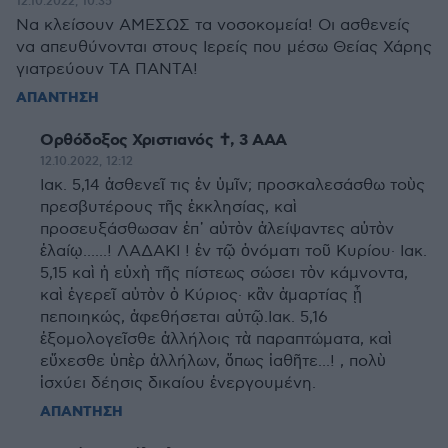
12.10.2022, 10:35
Να κλείσουν ΑΜΕΣΩΣ τα νοσοκομεία! Οι ασθενείς
να απευθύνονται στους Ιερείς που μέσω Θείας Χάρης
γιατρεύουν ΤΑ ΠΑΝΤΑ!
ΑΠΑΝΤΗΣΗ
Ορθόδοξος Χριστιανός ✝, 3 ΑΑΑ
12.10.2022, 12:12
Ιακ. 5,14 ἀσθενεῖ τις ἐν ὑμῖν; προσκαλεσάσθω τοὺς
πρεσβυτέρους τῆς ἐκκλησίας, καὶ
προσευξάσθωσαν ἐπ᾿ αὐτὸν ἀλείψαντες αὐτὸν
ἐλαίῳ......! ΛΑΔΑΚΙ ! ἐν τῷ ὀνόματι τοῦ Κυρίου· Ιακ.
5,15 καὶ ἡ εὐχὴ τῆς πίστεως σώσει τὸν κάμνοντα,
καὶ ἐγερεῖ αὐτὸν ὁ Κύριος· κἂν ἁμαρτίας ᾖ
πεποιηκώς, ἀφεθήσεται αὐτῷ.Ιακ. 5,16
ἐξομολογεῖσθε ἀλλήλοις τὰ παραπτώματα, καὶ
εὔχεσθε ὑπὲρ ἀλλήλων, ὅπως ἰαθῆτε...! , πολὺ
ἰσχύει δέησις δικαίου ἐνεργουμένη.
ΑΠΑΝΤΗΣΗ