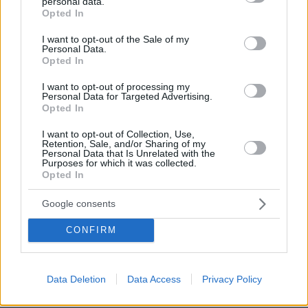
personal data.
grant or deny consent to Google and its third-party tags to
χλευάσουν και σας καταδιώξουν και σας
Opted In
use your data for below specified purposes in below Google
κακολογήσουν με κάθε ψεύτικη κατηγορία εξαιτίας
consent section.
μου. Να αισθάνεστε χαρά και αγαλλίαση, γιατί θα
I want to opt-out of the Sale of my
Personal Data.
ανταμειφθείτε με το παραπάνω. " Ματθαίος 5:11-12
Opted In
ΑΠΑΝΤΗΣΗ
I want to opt-out of processing my
Personal Data for Targeted Advertising.
@Νίκος Κούλογλου
Opted In
14.10.2022, 23:02
Γελά δ' ο μωρός καν τι μη γελοίον εί ...
I want to opt-out of Collection, Use,
Retention, Sale, and/or Sharing of my
ΑΠΑΝΤΗΣΗ
Personal Data that Is Unrelated with the
Purposes for which it was collected.
Opted In
Νίκος Κούλογλου
Google consents
13.10.2022, 13:23
εσύ δηλαδή έχεις διαβάσει τον Ματθαίο; ας
CONFIRM
γελάσω
ΑΠΑΝΤΗΣΗ
Data Deletion
Data Access
Privacy Policy
@13.10.2022, 13:23
13.10.2022, 22:28