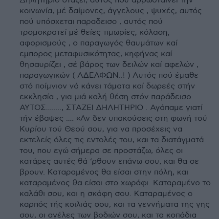
Δηλητήριο στάζει, αυτός πού αρρωσταίνει τήν
κοινωνία, μέ δαίμονες, άγγελους , ψυχές, αυτός
πού υπόσχεται παραδεισο , αυτός πού
τρομοκρατεί μέ θείες τιμωρίες, κόλαση,
αφορισμούς , ο παραγωγός θαυμάτων καί
εμπορος μεταφυσικότητας, κηφήνας καί
θησαυρίζει , σέ βάρος των δειλών καί αφελών ,
παραγωγικών ( ΑΔΕΛΦΩΝ..! ) Αυτός πού έμαθε
στό ποίμνιον νά κάνει τάματα καί δωρεές στήν
εκκλησία , για μιά καλή θέση στόν παράδεισο.
ΑΥΤΟΣ........, ΣΤΑΖΕΙ ΔΗΛΗΤΗΡΙΟ . Αγάπαμε γιατί
τήν έβαψες .... «Αν δεν υπακούσεις στη φωνή τού
Κυρίου τού Θεού σου, για να προσέχεις να
εκτελείς όλες τις εντολές του, και τα διατάγματά
του, που εγώ σήμερα σε προστάζω, όλες οι
κατάρες αυτές θά ‘ρθουν επάνω σου, και θα σε
βρουν. Καταραμένος θα είσαι στην πόλη, και
καταραμένος θα είσαι στο χωράφι. Καταραμένο το
καλάθι σου, και η σκάφη σου. Καταραμένος ο
καρπός τής κοιλιάς σου, και τα γεννήματα της γης
σου, οι αγέλες των βοδιών σου, και τα κοπάδια