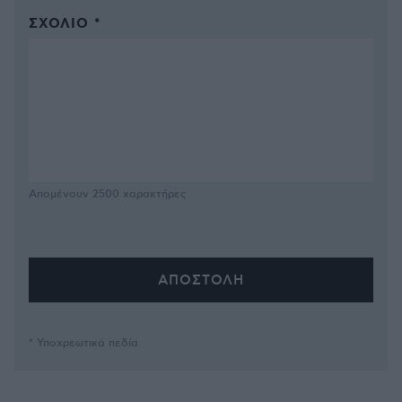
ΣΧΌΛΙΟ *
Απομένουν
2500
χαρακτήρες
* Υποχρεωτικά πεδία