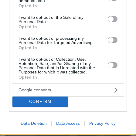
ΔΕΙΤΕ ΟΛΕΣ ΤΙΣ ΕΙΔΗΣΕΙΣ
personal data.
grant or deny consent to Google and its third-party tags to
Opted In
use your data for below specified purposes in below Google
consent section.
I want to opt-out of the Sale of my
Personal Data.
ΤΑ ΠΙΟ ΔΗΜΟΦΙΛΗ
Opted In
I want to opt-out of processing my
Personal Data for Targeted Advertising.
Opted In
I want to opt-out of Collection, Use,
Retention, Sale, and/or Sharing of my
Personal Data that Is Unrelated with the
Purposes for which it was collected.
Opted In
Google consents
CONFIRM
Data Deletion
Data Access
Privacy Policy