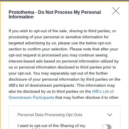
Οικονομία, ασφάλεια και στο βάθος... Ρωσία
Protothema -
Do Not Process My Personal
πριν μία ώρα
Information
Σιροπιαστά γλυκά: Πού βρίσκουμε από τα καλύτερα
γλυκά ταψιού για το σπίτι
If you wish to opt-out of the sale, sharing to third parties, or
07.08.2026, 23:47
processing of your personal or sensitive information for
Υπό έλεγχο η πυρκαγιά σε ισόγειο κατάστημα στο
targeted advertising by us, please use the below opt-out
Παλαιό Φάληρο, εκκενώθηκε προληπτικά πολυκατοικία
section to confirm your selection. Please note that after your
07.08.2026, 23:43
opt-out request is processed you may continue seeing
Εντυπωσιάζει με την εμφάνισή της η σύζυγος του Τζέντι
interest-based ads based on personal information utilized by
Όσμαν στις διακοπές τους στην Τουρκία, βίντεο
us or personal information disclosed to third parties prior to
your opt-out. You may separately opt-out of the further
07.08.2026, 23:40
disclosure of your personal information by third parties on the
Φωτιά στη Σητεία στην περιοχή Αχλάδια, κοντά σε
IAB’s list of downstream participants. This information may
πάρκο με ανεμογεννήτριες, πνέουν ισχυροί άνεμοι στην
περιοχή
also be disclosed by us to third parties on the
IAB’s List of
Downstream Participants
that may further disclose it to other
07.08.2026, 23:30
third parties.
Μπορεί ο σκύλος μας να πιει κρύο νερό; Τι πρέπει να
προσέξουμε με τα παγάκια
Please note that this website/app uses one or more Google
Personal Data Processing Opt Outs
services and may gather and store information including but
not limited to your visit or usage behaviour. You may click to
I want to opt-out of the Sharing of my