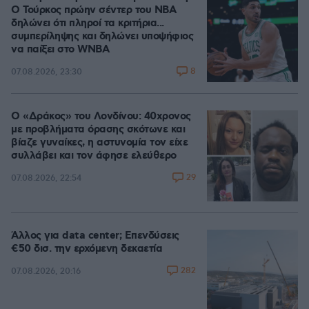
Ο Τούρκος πρώην σέντερ του NBA
δηλώνει ότι πληροί τα κριτήρια...
συμπερίληψης και δηλώνει υποψήφιος
να παίξει στο WNBA
8
07.08.2026, 23:30
Ο «Δράκος» του Λονδίνου: 40χρονος
με προβλήματα όρασης σκότωνε και
βίαζε γυναίκες, η αστυνομία τον είχε
συλλάβει και τον άφησε ελεύθερο
29
07.08.2026, 22:54
Άλλος για data center; Επενδύσεις
€50 δισ. την ερχόμενη δεκαετία
282
07.08.2026, 20:16