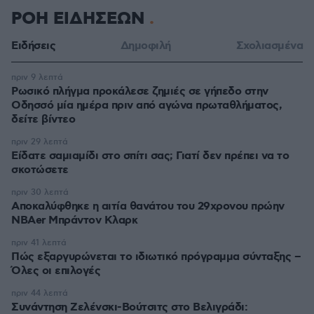
ΡΟΗ ΕΙΔΗΣΕΩΝ
Ειδήσεις
Δημοφιλή
Σχολιασμένα
πριν 9 λεπτά
Ρωσικό πλήγμα προκάλεσε ζημιές σε γήπεδο στην
Οδησσό μία ημέρα πριν από αγώνα πρωταθλήματος,
δείτε βίντεο
πριν 29 λεπτά
Είδατε σαμιαμίδι στο σπίτι σας; Γιατί δεν πρέπει να το
σκοτώσετε
πριν 30 λεπτά
Αποκαλύφθηκε η αιτία θανάτου του 29χρονου πρώην
NBAer Μπράντον Κλαρκ
πριν 41 λεπτά
Πώς εξαργυρώνεται το ιδιωτικό πρόγραμμα σύνταξης –
Όλες οι επιλογές
πριν 44 λεπτά
Συνάντηση Ζελένσκι-Βούτσιτς στο Βελιγράδι: