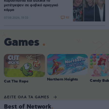
Καρυστιανού και αυλικοί το
μετέτρεψαν σε φοβικό αρχηγικό
κόμμα
92
07.08.2026, 19:33
Games
Northern Heights
Candy Bub
Cut The Rope
ΔΕΙΤΕ ΟΛΑ ΤΑ GAMES
Best of Network