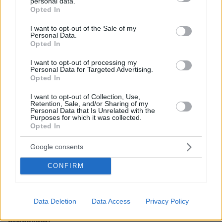
personal data.
grant or deny consent to Google and its third-party tags to
Opted In
ΡΟΗ ΕΙΔΗΣΕΩΝ
use your data for below specified purposes in below Google
consent section.
I want to opt-out of the Sale of my
Ειδήσεις
Δημοφιλή
Σχολιασμένα
Personal Data.
Opted In
πριν 8 λεπτά
I want to opt-out of processing my
Οι εισπράξεις του «Spider-Man: Brand New Day»
Personal Data for Targeted Advertising.
ξεπέρασαν το 1 δισ. δολάρια σε έξι ημέρες
Opted In
πριν 15 λεπτά
I want to opt-out of Collection, Use,
Μπλόκο της Γαλλίας στις ανεπιθύμητες διαφημιστικές
Retention, Sale, and/or Sharing of my
Personal Data that Is Unrelated with the
κλήσεις, πότε ξεκινά η απαγόρευση
Purposes for which it was collected.
Opted In
πριν 17 λεπτά
Ισόβια στον 25χρονο Αφγανό που σκότωσε δύο
Google consents
ανθρώπους ρίχνοντας το ΙΧ του σε διαδήλωση στο
Μόναχο
CONFIRM
πριν 19 λεπτά
Το ταξίδι που θεωρείται το ωραιότερο στον κόσμο
πριν 28 λεπτά
Data Deletion
Data Access
Privacy Policy
Φωτιά στο Αριοχώρι Καλαμάτας, επιχειρούν δύο
αεροσκάφη