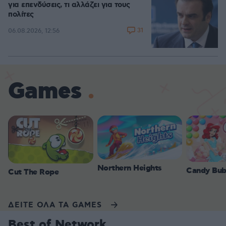
για επενδύσεις, τι αλλάζει για τους
πολίτες
31
06.08.2026, 12:56
Games
Northern Heights
Candy Bub
Cut The Rope
ΔΕΙΤΕ ΟΛΑ ΤΑ GAMES
Best of Network