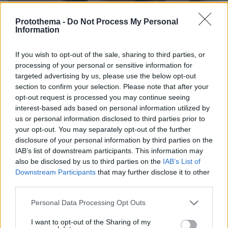
Protothema -
Do Not Process My Personal
Information
If you wish to opt-out of the sale, sharing to third parties, or
processing of your personal or sensitive information for
targeted advertising by us, please use the below opt-out
section to confirm your selection. Please note that after your
opt-out request is processed you may continue seeing
30.07.2026, 09:33
interest-based ads based on personal information utilized by
Το DEI College παρουσιάζει τη Sophia. Την πρώτη 24/7
us or personal information disclosed to third parties prior to
βοηθό AI που αλλάζει τον τρόπο με τον οποίο μαθαίνουν οι
your opt-out. You may separately opt-out of the further
φοιτητές
disclosure of your personal information by third parties on the
IAB’s list of downstream participants. This information may
03.08.2026, 10:56
also be disclosed by us to third parties on the
IAB’s List of
Η Smart φοιτητική κατοικία στην καρδιά της Αθήνας
Downstream Participants
that may further disclose it to other
third parties.
29.07.2026, 09:39
Please note that this website/app uses one or more Google
Personal Data Processing Opt Outs
Διασκεδάζουμε υπεύθυνα, επιστρέφουμε με ασφάλεια
services and may gather and store information including but
not limited to your visit or usage behaviour. You may click to
I want to opt-out of the Sharing of my