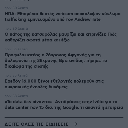
πριν 30 λεπτά
ΗΠΑ: Εθισμένοι θεατές webcam αποκάλυψαν κύκλωμα
trafficking εμπνευσμένο από τον Andrew Tate
πριν 30 λεπτά
Ο πάτος της κατσαρόλας μαυρίζει και κιτρινίζει; Πώς
καθαρίζει σωστά μέσα και έξω
πριν 35 λεπτά
Προφυλακιστέος ο 26χρονος Αφγανός για τη
δολοφονία της 38χρονης Βρετανίδας, τήρησε το
δικαίωμα της σιωπής
πριν 35 λεπτά
Σχεδόν 16.000 ξένοι εθελοντές πολεμούν στις
ουκρανικές ένοπλες δυνάμεις
πριν 38 λεπτά
«Τα data δεν πίνονται»: Αντιδράσεις στην Ινδία για το
data center των 15 δισ. της Google, τι απαντά η εταιρεία
ΔΕΙΤΕ ΟΛΕΣ ΤΙΣ ΕΙΔΗΣΕΙΣ