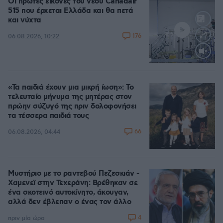
Οι πρώτες εικόνες του νέου Canadair
515 που έρχεται Ελλάδα και θα πετά
και νύχτα
176
06.08.2026, 10:22
Loaded
:
71.95%
«Τα παιδιά έχουν μια μικρή ίωση»: Το
τελευταίο μήνυμα της μητέρας στον
πρώην σύζυγό της πριν δολοφονήσει
τα τέσσερα παιδιά τους
66
06.08.2026, 04:44
Μυστήριο με το ραντεβού Πεζεσκιάν -
Χαμενεϊ στην Τεχεράνη: Βρέθηκαν σε
ένα σκοτεινό αυτοκίνητο, άκουγαν,
αλλά δεν έβλεπαν ο ένας τον άλλο
4
πριν μία ώρα