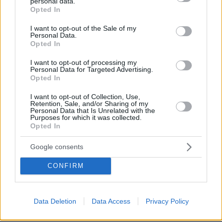
personal data.
grant or deny consent to Google and its third-party tags to
Opted In
use your data for below specified purposes in below Google
consent section.
I want to opt-out of the Sale of my
Personal Data.
Opted In
I want to opt-out of processing my
Personal Data for Targeted Advertising.
Opted In
I want to opt-out of Collection, Use,
Retention, Sale, and/or Sharing of my
Personal Data that Is Unrelated with the
Purposes for which it was collected.
Opted In
Google consents
CONFIRM
Data Deletion
Data Access
Privacy Policy
07.08.2026, 23:30