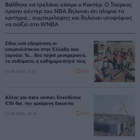
Βάλθηκε να τρελάνει κόσμο ο Καντέρ: Ο Τούρκος
πρώην σέντερ του NBA δηλώνει ότι πληροί τα
κριτήρια... συμπερίληψης και δηλώνει υποψήφιος
να παίξει στο WNBA
Είδος υπό εξαφάνιση οι
υπερπολύτεκνοι στην Ελλάδα που
γερνάει: Τα... δύο ταψιά μεσημεριανό,
τα επιδόματα, η καθημερινότητά τους
580
07.08.2026, 15:59
Άλλος για data center; Επενδύσεις
€50 δισ. την ερχόμενη δεκαετία
347
07.08.2026, 20:16