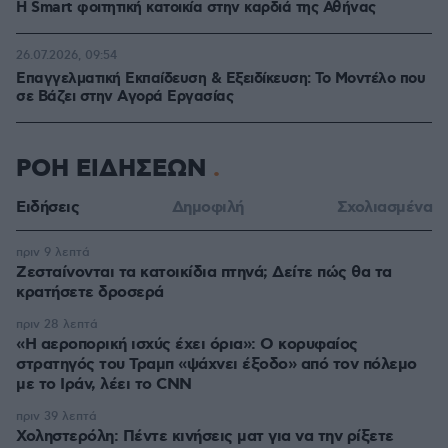
Η Smart φοιτητική κατοικία στην καρδιά της Αθήνας
26.07.2026, 09:54
Επαγγελματική Εκπαίδευση & Εξειδίκευση: Το Mοντέλο που
σε Bάζει στην Aγορά Eργασίας
ΡΟΗ ΕΙΔΗΣΕΩΝ
Ειδήσεις
Δημοφιλή
Σχολιασμένα
πριν 9 λεπτά
Ζεσταίνονται τα κατοικίδια πτηνά; Δείτε πώς θα τα
κρατήσετε δροσερά
πριν 28 λεπτά
«Η αεροπορική ισχύς έχει όρια»: Ο κορυφαίος
στρατηγός του Τραμπ «ψάχνει έξοδο» από τον πόλεμο
με το Ιράν, λέει το CNN
πριν 39 λεπτά
Χοληστερόλη: Πέντε κινήσεις ματ για να την ρίξετε