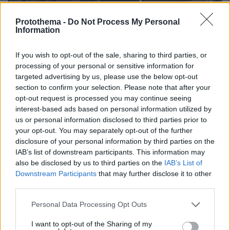
Protothema -
Do Not Process My Personal
Information
If you wish to opt-out of the sale, sharing to third parties, or
processing of your personal or sensitive information for
targeted advertising by us, please use the below opt-out
section to confirm your selection. Please note that after your
opt-out request is processed you may continue seeing
interest-based ads based on personal information utilized by
us or personal information disclosed to third parties prior to
your opt-out. You may separately opt-out of the further
disclosure of your personal information by third parties on the
IAB’s list of downstream participants. This information may
also be disclosed by us to third parties on the
IAB’s List of
07.08.2026, 18:22
Downstream Participants
that may further disclose it to other
«Πόσα θέλεις για το κορίτσι;»: Τουρίστας στην
third parties.
Κρήτη ζητά... τιμή για να ασελγήσει σε ανήλικη, τι
Please note that this website/app uses one or more Google
Personal Data Processing Opt Outs
καταγγέλλει ο ιδιοκτήτης επιχείρησης
services and may gather and store information including but
not limited to your visit or usage behaviour. You may click to
I want to opt-out of the Sharing of my