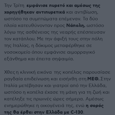
εμφάνισε πυρετό και αμέσως της
Την Τρίτη
χορηγήθηκαν αντιπυρετικά
και αντιβίωση,
ωστόσο τα συμπτώματα επέμεναν. Τα δύο
Νάπολη,
πλοία κατευθύνονταν προς
ωστόσο
λόγω της ασθένειας της νεαρής επέσπευσαν
τον κατάπλου. Με την άφιξή τους στην πόλη
της Ιταλίας, η δόκιμος μεταφέρθηκε σε
νοσοκομείο όπου εμφάνισε αιμορραγικό
εξάνθημα και έπειτα σηψαιμία.
Χθες η κλινική εικόνα της κοπέλας παρουσίασε
ΜΕΘ.
ραγδαία επιδείνωση και εισήχθη στη
Στην
Ιταλία μετέβησαν και γιατροί από την Ελλάδα,
ωστόσο η κοπέλα έχασε τη μάχη για τη ζωή και
κατέληξε τις πρωινές ώρες σήμερα. Αμέσως
η σορός
ενημερώθηκε η οικογένειά της, ενώ
της θα έρθει στην Ελλάδα με C-130
.