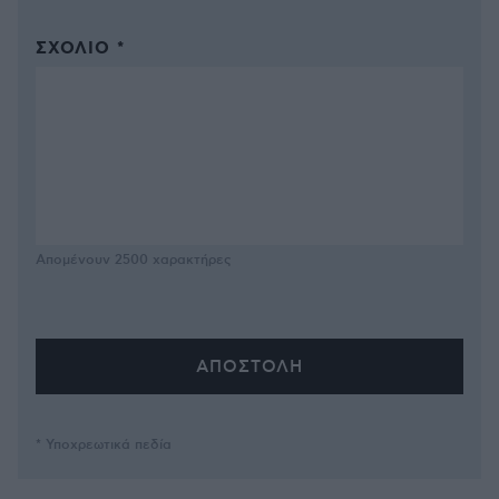
ΣΧΌΛΙΟ *
Απομένουν
2500
χαρακτήρες
* Υποχρεωτικά πεδία