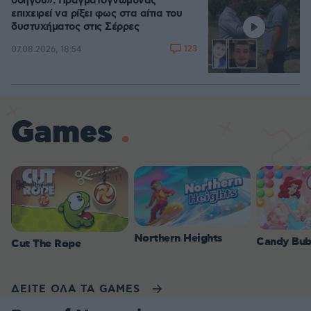
οδηγού»: Πραγματογνώμονας
επιχειρεί να ρίξει φως στα αίτια του
δυστυχήματος στις Σέρρες
123
07.08.2026, 18:54
Games
Northern Heights
Candy Bub
Cut The Rope
ΔΕΙΤΕ ΟΛΑ ΤΑ GAMES