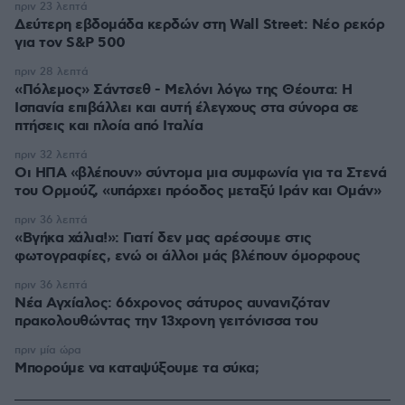
πριν 23 λεπτά
Δεύτερη εβδομάδα κερδών στη Wall Street: Νέο ρεκόρ
για τον S&P 500
πριν 28 λεπτά
«Πόλεμος» Σάντσεθ - Μελόνι λόγω της Θέουτα: Η
Ισπανία επιβάλλει και αυτή έλεγχους στα σύνορα σε
πτήσεις και πλοία από Ιταλία
πριν 32 λεπτά
Οι ΗΠΑ «βλέπουν» σύντομα μια συμφωνία για τα Στενά
του Ορμούζ, «υπάρχει πρόοδος μεταξύ Ιράν και Ομάν»
πριν 36 λεπτά
«Βγήκα χάλια!»: Γιατί δεν μας αρέσουμε στις
φωτογραφίες, ενώ οι άλλοι μάς βλέπουν όμορφους
πριν 36 λεπτά
Νέα Αγχίαλος: 66χρονος σάτυρος αυνανιζόταν
πρακολουθώντας την 13χρονη γειτόνισσα του
πριν μία ώρα
Μπορούμε να καταψύξουμε τα σύκα;