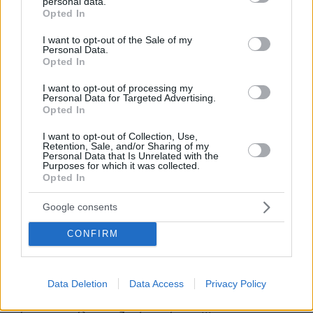
personal data.
Στο βωμό του κέρδους θυσιάζουν τα παιδιά μας. Τα
grant or deny consent to Google and its third-party tags to
Opted In
υποχρέωσαν απειλώντας τα με απόταξη να
use your data for below specified purposes in below Google
εμβολιαστούν και να τα αποτελέσματα. Τρέμω στην
consent section.
I want to opt-out of the Sale of my
Personal Data.
ιδέα ότι ένα από αυτά τα παιδιά είναι και το δικό μου.
Opted In
ΑΠΑΝΤΗΣΗ
I want to opt-out of processing my
Personal Data for Targeted Advertising.
Σημαιοφόρος
Opted In
25.08.2022, 15:01
Εγώ γιατί είμαι στο πολεμικό ναυτικό και δεν με
I want to opt-out of Collection, Use,
Retention, Sale, and/or Sharing of my
υποχρέωσε κανένας να κάνω εμβόλιο; Εκτός τους
Personal Data that Is Unrelated with the
υγειονομικούς, πουθενά αλλού δεν ήταν ο
Purposes for which it was collected.
Opted In
εμβολιασμός αναγκαστικός. Και εννοώ ή το κάνεις
ή πας σπίτι σου.
Google consents
ΑΠΑΝΤΗΣΗ
CONFIRM
Γιώργος
25.08.2022, 14:43
Data Deletion
Data Access
Privacy Policy
Οι γονείς να κινηθούν νομικά κατά του πολεμικού
ναυτικού που την υποχρέωσε να εμβολιαστεί και να