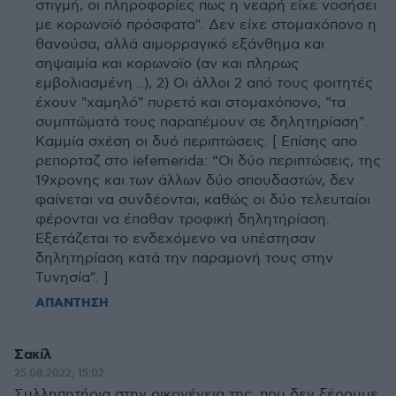
στιγμή, οι πληροφορίες πως η νεαρή είχε νοσήσει
με κορωνοϊό πρόσφατα". Δεν είχε στομαχόπονο η
θανούσα, αλλά αιμορραγικό εξάνθημα και
σηψαιμία και κορωνοϊο (αν και πληρως
εμβολιασμένη ..), 2) Οι άλλοι 2 από τους φοιτητές
έχουν "χαμηλό" πυρετό και στομαχόπονο, "τα
συμπτώματά τους παραπέμουν σε δηλητηρίαση".
Καμμία σχέση οι δυό περιπτώσεις. [ Επίσης απο
ρεπορταζ στο iefemerida: “Οι δύο περιπτώσεις, της
19χρονης και των άλλων δύο σπουδαστών, δεν
φαίνεται να συνδέονται, καθώς οι δύο τελευταίοι
φέρονται να έπαθαν τροφική δηλητηρίαση.
Eξετάζεται το ενδεχόμενο να υπέστησαν
δηλητηρίαση κατά την παραμονή τους στην
Τυνησία". ]
ΑΠΑΝΤΗΣΗ
Σακίλ
25.08.2022, 15:02
Συλληπητήρια στην οικογένεια της, που δεν ξέρουμε