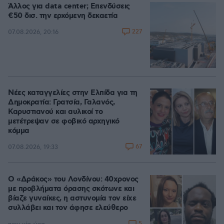
Άλλος για data center; Επενδύσεις
€50 δισ. την ερχόμενη δεκαετία
227
07.08.2026, 20:16
Νέες καταγγελίες στην Ελπίδα για τη
Δημοκρατία: Γρατσία, Γαλανός,
Καρυστιανού και αυλικοί το
μετέτρεψαν σε φοβικό αρχηγικό
κόμμα
67
07.08.2026, 19:33
Ο «Δράκος» του Λονδίνου: 40χρονος
με προβλήματα όρασης σκότωνε και
βίαζε γυναίκες, η αστυνομία τον είχε
συλλάβει και τον άφησε ελεύθερο
5