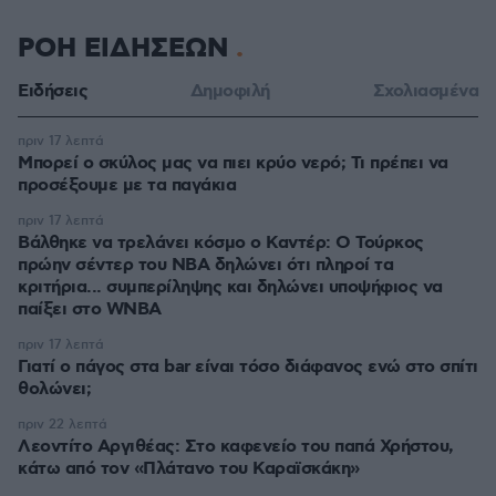
ΡΟΗ ΕΙΔΗΣΕΩΝ
Ειδήσεις
Δημοφιλή
Σχολιασμένα
πριν 17 λεπτά
Μπορεί ο σκύλος μας να πιει κρύο νερό; Τι πρέπει να
προσέξουμε με τα παγάκια
πριν 17 λεπτά
Βάλθηκε να τρελάνει κόσμο ο Καντέρ: Ο Τούρκος
πρώην σέντερ του NBA δηλώνει ότι πληροί τα
κριτήρια... συμπερίληψης και δηλώνει υποψήφιος να
παίξει στο WNBA
πριν 17 λεπτά
Γιατί ο πάγος στα bar είναι τόσο διάφανος ενώ στο σπίτι
θολώνει;
πριν 22 λεπτά
Λεοντίτο Αργιθέας: Στο καφενείο του παπά Χρήστου,
κάτω από τον «Πλάτανο του Καραϊσκάκη»