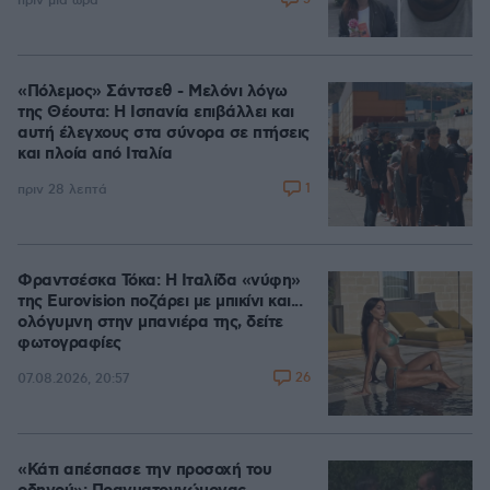
πριν μία ώρα
«Πόλεμος» Σάντσεθ - Μελόνι λόγω
της Θέουτα: Η Ισπανία επιβάλλει και
αυτή έλεγχους στα σύνορα σε πτήσεις
και πλοία από Ιταλία
1
πριν 28 λεπτά
Φραντσέσκα Τόκα: Η Ιταλίδα «νύφη»
της Eurovision ποζάρει με μπικίνι και...
ολόγυμνη στην μπανιέρα της, δείτε
φωτογραφίες
26
07.08.2026, 20:57
«Κάτι απέσπασε την προσοχή του