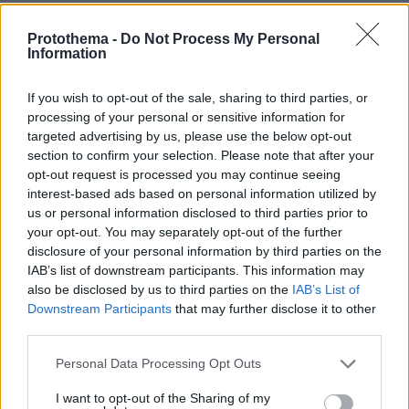
Ας δώσει μια εξήγηση η Παγώνη,ο Μαγιορκίνης, ο
Εξαδάκτυλος και οι λοιποί γιατί και εμείς που
Protothema -
Do Not Process My Personal
Information
εμβολιάστηκαμε φοβόμαστε μην πεθάνουμε ξαφνικα
ΑΠΑΝΤΗΣΗ
If you wish to opt-out of the sale, sharing to third parties, or
processing of your personal or sensitive information for
Αθήνα
targeted advertising by us, please use the below opt-out
25.08.2022, 14:55
section to confirm your selection. Please note that after your
Όσοι εισάγονται στις στρ. σχολές είναι 18χρονοι με
opt-out request is processed you may continue seeing
interest-based ads based on personal information utilized by
τέλεια υγεία. Επίσης πριν τον εκπαιδευτικό πλου τους
us or personal information disclosed to third parties prior to
γίνονται εξονυχιστικες ιατρικές εξετάσεις. Πρώτη
your opt-out. You may separately opt-out of the further
φορά στην ιστορία του πολ. Ναυτικού πεθαίνει
disclosure of your personal information by third parties on the
σπουδαστής απο παθολογική αιτία. ΥΓ Για να
IAB’s list of downstream participants. This information may
εισαχθείς σε στρ. Σχολή πρέπει να είσαι πλήρως
also be disclosed by us to third parties on the
IAB’s List of
εμβολιασμενος
Downstream Participants
that may further disclose it to other
ΑΠΑΝΤΗΣΗ
third parties.
Please note that this website/app uses one or more Google
Personal Data Processing Opt Outs
Μάνα ένστολου.
services and may gather and store information including but
25.08.2022, 14:48
not limited to your visit or usage behaviour. You may click to
I want to opt-out of the Sharing of my