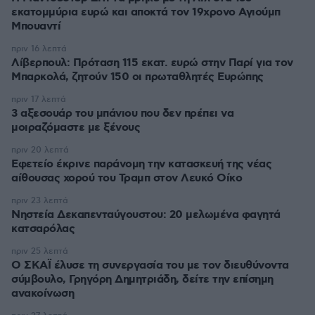
εκατομμύρια ευρώ και αποκτά τον 19χρονο Αγιούμπ
Μπουαντί
πριν 16 λεπτά
Λίβερπουλ: Πρόταση 115 εκατ. ευρώ στην Παρί για τον
Μπαρκολά, ζητούν 150 οι πρωταθλητές Ευρώπης
πριν 17 λεπτά
3 αξεσουάρ του μπάνιου που δεν πρέπει να
μοιραζόμαστε με ξένους
πριν 20 λεπτά
Εφετείο έκρινε παράνομη την κατασκευή της νέας
αίθουσας χορού του Τραμπ στον Λευκό Οίκο
πριν 23 λεπτά
Νηστεία Δεκαπενταύγουστου: 20 μελωμένα φαγητά
κατσαρόλας
πριν 25 λεπτά
Ο ΣΚΑΪ έλυσε τη συνεργασία του με τον διευθύνοντα
σύμβουλο, Γρηγόρη Δημητριάδη, δείτε την επίσημη
ανακοίνωση