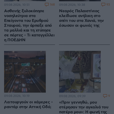
168
93
09.08.2026, 10:51
09.08.2026, 10:38
Ασθενής ξυλοκόπησε
Νεαρός Παλαιστίνιος
νοσηλεύτρια στα
κλείδωσε ανήλικη στο
Επείγοντα του Ερυθρού
σπίτι του στα Χανιά, την
Σταυρού, την άρπαξε από
έσωσαν οι φωνές της
τα μαλλιά και τη χτύπησε
σε πόρτες - Τι καταγγέλλει
η ΠΟΕΔΗΝ
09.08.2026, 10:19
9
09.08.2026, 09:39
Λειτουργούν οι κάμερες -
«Πριν γεννηθώ, μου
ραντάρ στην Αττική Οδό;
στέρησαν την αγκαλιά του
πατέρα μου»: Η φωνή της