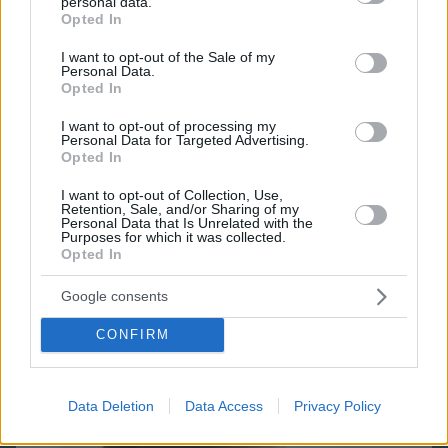
personal data.
grant or deny consent to Google and its third-party tags to
Opted In
use your data for below specified purposes in below Google
consent section.
I want to opt-out of the Sale of my
Games
Personal Data.
Opted In
I want to opt-out of processing my
Personal Data for Targeted Advertising.
Opted In
I want to opt-out of Collection, Use,
Retention, Sale, and/or Sharing of my
Personal Data that Is Unrelated with the
Purposes for which it was collected.
Northern Heights
Candy Bub
Cut The Rope
Opted In
Google consents
ΔΕΙΤΕ ΟΛΑ ΤΑ GAMES
CONFIRM
Best of Network
Data Deletion
Data Access
Privacy Policy