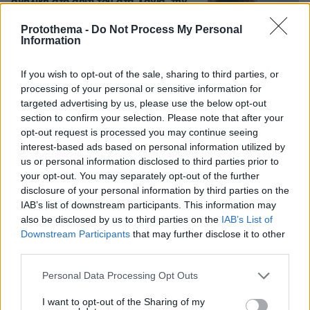
ανήλικη στο σπίτι του στα Χανιά, την
έσωσαν οι φωνές της
Protothema -
Do Not Process My Personal
89
09.08.2026, 10:38
Information
If you wish to opt-out of the sale, sharing to third parties, or
processing of your personal or sensitive information for
targeted advertising by us, please use the below opt-out
Η Σίσσυ Χρηστίδου φωτογραφήθηκε
section to confirm your selection. Please note that after your
με μονοκίνι σε παραλία στα Χανιά
opt-out request is processed you may continue seeing
13
09.08.2026, 13:45
interest-based ads based on personal information utilized by
us or personal information disclosed to third parties prior to
your opt-out. You may separately opt-out of the further
disclosure of your personal information by third parties on the
IAB’s list of downstream participants. This information may
also be disclosed by us to third parties on the
IAB’s List of
Άλογα χορεύουν πάνω σε σπασμένα
Downstream Participants
that may further disclose it to other
μπουκάλια στη Λέσβο - A Promise to
third parties.
Animals: «Όταν η κριτική σε ένα έθιμο
θεωρείται επίθεση σε έναν τόπο»
Please note that this website/app uses one or more Google
Personal Data Processing Opt Outs
services and may gather and store information including but
66
09.08.2026, 11:37
not limited to your visit or usage behaviour. You may click to
I want to opt-out of the Sharing of my