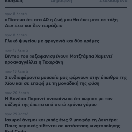
Ειδήσεις
Δημοφιλή
Σχολιασμένα
πριν 8 λεπτά
«Πίστευα ότι στα 40 η ζωή μου θα έχει μπει σε τάξη.
Δεν έχει και δεν πειράζει»
πριν 8 λεπτά
Γλυκό ψυγείου με φρυγανιά και δύο κρέμες
πριν 13 λεπτά
Βίντεο του «εξαφανισμένου» Μοτζτάμπα Χαμενεΐ
προαναγγέλλει η Τεχεράνη
πριν 19 λεπτά
3 ενδιαφέροντα μουσεία μας φέρνουν στην ύπαιθρο της
Χίου και σε επαφή με τη μοναδική της φύση
πριν 20 λεπτά
Η Βανέσα Παραντί ανακοίνωσε ότι χώρισε με τον
σύζυγό της έπειτα από οκτώ χρόνια γάμου
πριν 29 λεπτά
Ισχυροί άνεμοι και ριπές έως 9 μποφόρ τη Δευτέρα:
Ποιες περιοχές τίθενται σε κατάσταση κινητοποίησης
Red Code